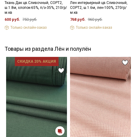
Ткань Дак цв.Сливочный, СОРТ2,
Лен интерьерный цв.Сливочный,
ш.1.8м, хлопок-65%, п/э-35%, 210гр/
СОРТ2, ш.1.6м, лен-100%, 270гр/
м.кв
м.кв
600 руб.
750 руб.
768 руб.
960 руб.
Только онлайн-заказ
Только онлайн-заказ
Товары из раздела Лён и полулён
СКИДКА 20% АКЦИЯ