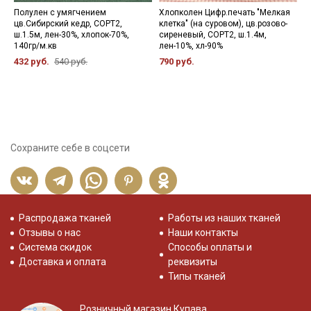
Полулен с умягчением
Хлопколен Цифр.печать "Мелкая
Х
цв.Сибирский кедр, СОРТ2,
клетка" (на суровом), цв.розово-
д
ш.1.5м, лен-30%, хлопок-70%,
сиреневый, СОРТ2, ш.1.4м,
С
140гр/м.кв
лен-10%, хл-90%
п
432 руб.
540 руб.
790 руб.
7
Сохраните себе в соцсети
Распродажа тканей
Работы из наших тканей
Отзывы о нас
Наши контакты
Система скидок
Способы оплаты и
Доставка и оплата
реквизиты
Типы тканей
Розничный магазин Купава