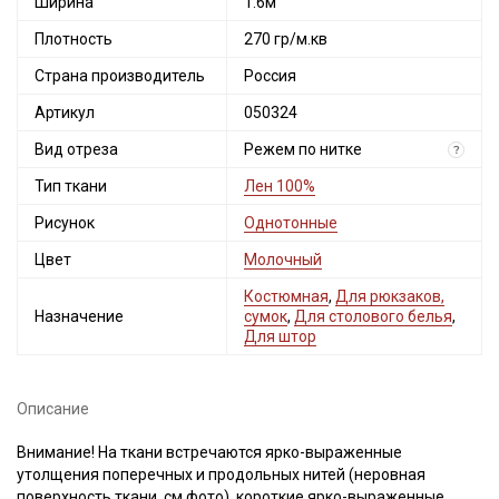
Ширина
1.6м
Плотность
270 гр/м.кв
Страна производитель
Россия
Артикул
050324
Вид отреза
Режем по нитке
?
Тип ткани
Лен 100%
Рисунок
Однотонные
Цвет
Молочный
Костюмная
,
Для рюкзаков,
Назначение
сумок
,
Для столового белья
,
Для штор
Описание
Внимание! На ткани встречаются ярко-выраженные
утолщения поперечных и продольных нитей (неровная
поверхность ткани, см.фото), короткие ярко-выраженные