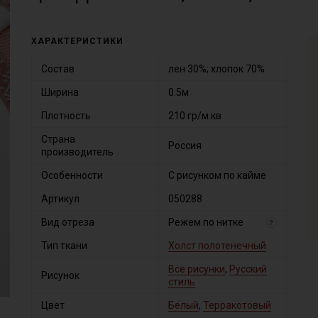
ХАРАКТЕРИСТИКИ
Состав
лен 30%; хлопок 70%
Ширина
0.5м
Плотность
210 гр/м.кв
Страна
Россия
производитель
Особенности
С рисунком по кайме
Артикул
050288
Вид отреза
Режем по нитке
?
Тип ткани
Холст полотенечный
Все рисунки
,
Русский
Рисунок
стиль
Цвет
Белый
,
Терракотовый