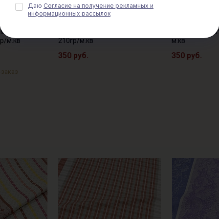
Даю
Согласие на получение рекламных и
информационных рассылок
чный жаккард
Холст полотенечный жаккард
Холст полоте
тно-
"Вышивка" цв.оранжевый,
"Вышивка" цв
м, лен-30%,
ш.0.5м, лен-30%, хлопок-70%,
ш.0.5м, лен-30
р/м.кв
210гр/м.кв
м.кв
350 руб.
350 руб.
-заказ