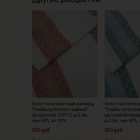
Холст полотенечный жаккард
Холст полотене
"Ромбы на белом с каймой"
"Ромбы на белом
цв.красный, СОРТ2, ш.0.5м,
цв.голубой/изум
лен-30%, хл-70%
ш.0.5м, лен-30%,
350 руб.
350 руб.