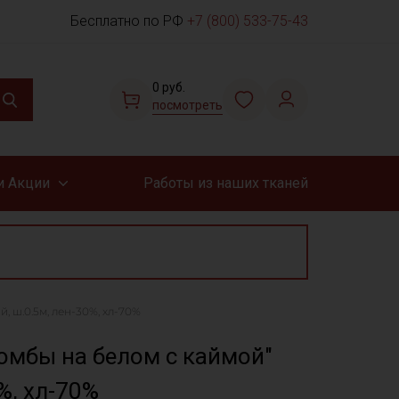
Бесплатно по РФ
+7 (800) 533-75-43
0 руб.
посмотреть
и Акции
Работы из наших тканей
 ш.0.5м, лен-30%, хл-70%
омбы на белом с каймой"
%, хл-70%