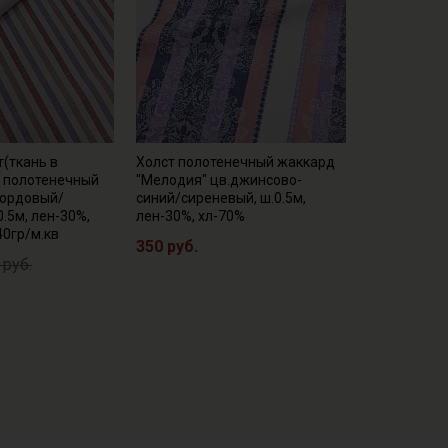
(ткань в
Холст полотенечный жаккард
т полотенечный
"Мелодия" цв.джинсово-
бордовый/
синий/сиреневый, ш.0.5м,
0.5м, лен-30%,
лен-30%, хл-70%
40гр/м.кв
350 руб.
 руб.