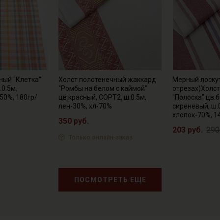
ный "Клетка"
Холст полотенечный жаккард
Мерный лоскут
0.5м,
"Ромбы на белом с каймой"
отрезах)Холс
50%, 180гр/
цв.красный, СОРТ2, ш.0.5м,
"Полоска" цв.
лен-30%, хл-70%
сиреневый, ш.
хлопок-70%, 1
350 руб.
203 руб.
290
Только онлайн-заказ
ПОСМОТРЕТЬ ЕЩЕ