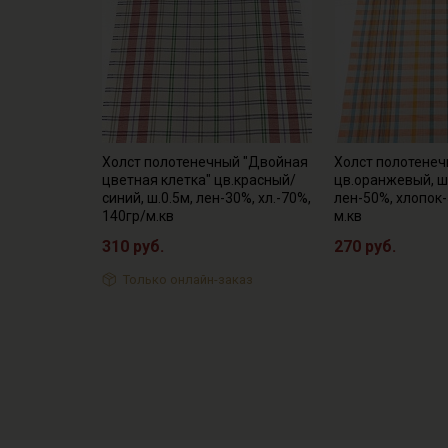
Холст полотенечный "Двойная
Холст полотенеч
цветная клетка" цв.красный/
цв.оранжевый, ш.
синий, ш.0.5м, лен-30%, хл.-70%,
лен-50%, хлопок-
140гр/м.кв
м.кв
310 руб.
270 руб.
Только онлайн-заказ