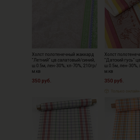
Холст полотенечный жаккард
Холст полотене
"Летний" цв.салатовый/синий,
"Датский гусь" ц
ш.0.5м, лен-30%, хл-70%, 210гр/
ш.0.5м, лен-30%,
м.кв
м.кв
350 руб.
350 руб.
Только онлайн