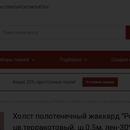
и ответы
Контакты
Блог
аборы тканей
Подборки
Скидки 
Акция 20% однотонные ткани!
Условия акции
олст полотенечный жаккард "Ромбы на белом с каймой" цв.терракотовый,
Холст полотенечный жаккард "Р
цв.терракотовый, ш.0.5м, лен-30