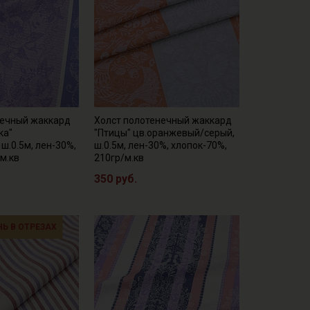
нечный жаккард
Холст полотенечный жаккард
ка"
"Птицы" цв.оранжевый/серый,
ш.0.5м, лен-30%,
ш.0.5м, лен-30%, хлопок-70%,
/м.кв
210гр/м.кв
350 руб.
НЬ В ОТРЕЗАХ