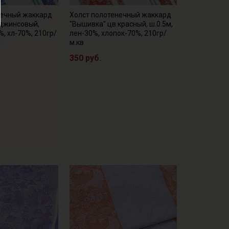
нечный жаккард
Холст полотенечный жаккард
.джинсовый,
"Вышивка" цв.красный, ш.0.5м,
%, хл-70%, 210гр/
лен-30%, хлопок-70%, 210гр/
м.кв
350 руб.