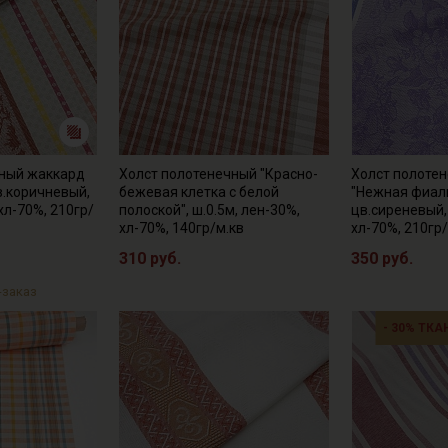
чный жаккард
Холст полотенечный "Красно-
Холст полоте
в.коричневый,
бежевая клетка с белой
"Нежная фиал
 хл-70%, 210гр/
полоской", ш.0.5м, лен-30%,
цв.сиреневый, 
хл-70%, 140гр/м.кв
хл-70%, 210гр
310 руб.
350 руб.
-заказ
- 30% ТКА