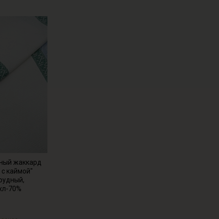
чный жаккард
 с каймой"
рудный,
 хл-70%