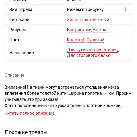
Вид отреза
Режем по рисунку
?
Тип ткани
Холст полотенечный
Рисунок
Все рисунки
,
Клетка
Цвет
Красный
,
Суровый
Для кухонных полотенец
,
Назначение
Для столового белья
Секретная рассылка от Купава
Мы публикуем здесь дополнительные
Описание
промокоды и скидки до 30% на узкие
Внимание! На ткани могут встречаться утолщения из-за
категории тканей
вплетения более толстой нити, ширина полотна +-1см. Просим
учитывать это при заказе!
Электронная почта
Холст полотенечный - это узкая ткань с плотной кромкой,
предназначена для пошива столовых салфеток, кухонных
Читать полное описание
полотенец, рушников, отлично будет смотреться в качестве
сервировочной дорожки (актуально для ткани без ярко-
выраженного раппорта). Тактильно ткань приятная, хорошо
Похожие товары
впитывает влагу, быстро сохнет, кромка плотная, при пошиве
Подписаться