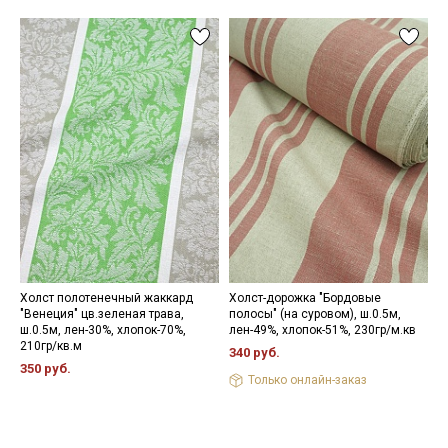
Холст полотенечный жаккард
Холст-дорожка "Бордовые
Х
"Венеция" цв.зеленая трава,
полосы" (на суровом), ш.0.5м,
"
ш.0.5м, лен-30%, хлопок-70%,
лен-49%, хлопок-51%, 230гр/м.кв
ш
210гр/кв.м
к
340 руб.
350 руб.
3
Только онлайн-заказ