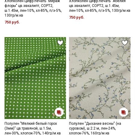
Хлопколен Цифр.печать "Мираж
Хлопколен Цифр.печать "Абелия"
флоры" цв.эвкалипт, СОРТ2,
цв.эвкалипт, СОРТ2, ш.1.45м,
ш.1.45м, лен-10%, хл-85%, п/э-5%,
лен-10%, хл-85%, п/э-5%, 130гр/м.кв
130гр/м.кв
750 руб.
750 руб.
Полулен "Мелкий белый горох
Полулен "Дыхание весны" (на
(3мм)" цв.травяной, ш.1.5м,
суровом), ш.2.2 м, лен-24%,
лен-30%, хлопок-70%, 140гр/м.кв
хлопок-76%, 160гр/м.кв