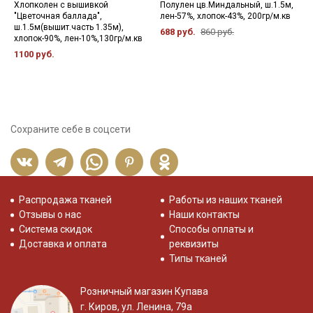
Хлопколен с вышивкой
Полулен цв.Миндальный, ш.1.5м,
П
"Цветочная баллада",
лен-57%, хлопок-43%, 200гр/м.кв
м
ш.1.5м(вышит.часть 1.35м),
к
688 руб.
860 руб.
хлопок-90%, лен-10%,130гр/м.кв
л
1100 руб.
4
Сохраните себе в соцсети
Распродажа тканей
Работы из наших тканей
Отзывы о нас
Наши контакты
Система скидок
Способы оплаты и
Доставка и оплата
реквизиты
Типы тканей
Розничный магазин Купава
г. Киров, ул. Ленина, 79а