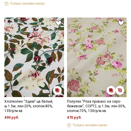
Только онлайн-заказ
Хлопколен "Эдем" цв.белый,
Полулен "Роза прованс на серо-
ш.1.5м, лен-20%, хлопок-80%,
бежевом", СОРТ2, ш.1.5м, лен-30%,
135гр/м.кв
хлопок-70%, 130гр/м.кв
490 руб.
470 руб.
Только онлайн-заказ