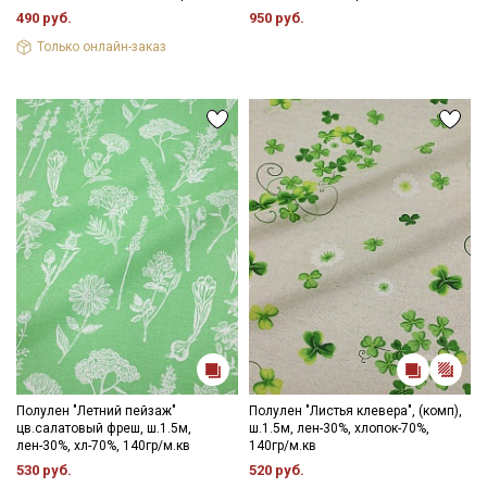
490 руб.
950 руб.
Только онлайн-заказ
Полулен "Летний пейзаж"
Полулен "Листья клевера", (комп),
цв.салатовый фреш, ш.1.5м,
ш.1.5м, лен-30%, хлопок-70%,
лен-30%, хл-70%, 140гр/м.кв
140гр/м.кв
530 руб.
520 руб.