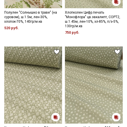
Полулен "Солнышко в траве" (на
Хлопколен Цифр.печать
суровом), ш.1.5м, лен-30%,
"Монофлора" цв.эвкалипт, СОРТ2,
хлопок-70%, 140гр/м.кв
ш.1.45м, лен-10%, хл-85%, п/э-5%,
130гр/м.кв
520 руб.
750 руб.