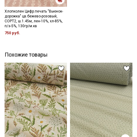
Секретная рассылка от Купава
Хлопколен Цифр.печать "Вьюнок-
дорожка" цв.бежево-розовый,
Мы публикуем здесь дополнительные
СОРТ2, ш.1.45м, лен-10%, хл-85%,
промокоды и скидки до 30% на узкие
п/э-5%, 130гр/м.кв
категории тканей
750 руб.
Электронная почта
Похожие товары
Подписаться
Ознакомлен(а) с
Политикой обработки персональных
данных
и даю
Согласие на обработку персональных
данных
Даю
Согласие на получение рекламных и
информационных рассылок