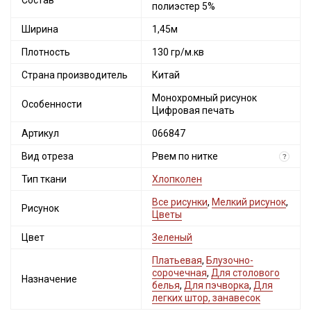
Состав
полиэстер 5%
Ширина
1,45м
Плотность
130 гр/м.кв
Страна производитель
Китай
Монохромный рисунок
Особенности
Цифровая печать
Артикул
066847
Вид отреза
Рвем по нитке
?
Тип ткани
Хлопколен
Все рисунки
,
Мелкий рисунок
,
Рисунок
Цветы
Цвет
Зеленый
Платьевая
,
Блузочно-
сорочечная
,
Для столового
Назначение
белья
,
Для пэчворка
,
Для
легких штор, занавесок