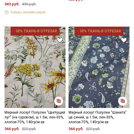
343 руб.
490 руб.
Только онлайн-заказ
- 30% ТКАНЬ В ОТРЕЗАХ
- 30% ТКАНЬ В ОТРЕЗАХ
Мерный лоскут Полулен "Цветущий
Мерный лоскут Полулен "Шанита"
луг" (на суровом), ш.1.5м, лен-30%,
цв.синий, ш.1.5м, лен-30%,
хлопок-70%, 140гр/м.кв
хлопок-70%, 145гр/м.кв
364 руб.
520 руб.
364 руб.
520 руб.