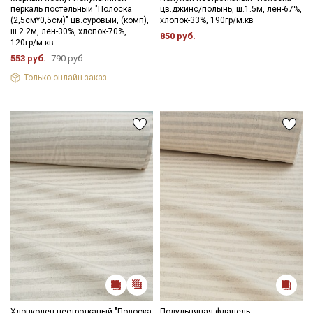
перкаль постельный "Полоска
цв.джинс/полынь, ш.1.5м, лен-67%,
(2,5см*0,5см)" цв.суровый, (комп),
хлопок-33%, 190гр/м.кв
ш.2.2м, лен-30%, хлопок-70%,
850 руб.
120гр/м.кв
553 руб.
790 руб.
Только онлайн-заказ
Хлопколен пестротканый "Полоска
Полульняная фланель