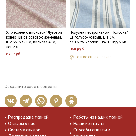
Хлопколен с вискозой "Луговой
Полулен пестротканый "Полоска"
П
ковер" цв.св.розово-сиреневый,
цв.голубой/серый, ш.1.5м,
"
ш.2.5м, хл-50%, вискоза-45%,
лен-67%, хлопок-33%, 190гр/м.кв
ц
лен-5%
х
850 руб.
870 руб.
1
Только онлайн-заказ
Сохраните себе в соцсети
Распродажа тканей
Работы из наших тканей
Отзывы о нас
Наши контакты
Система скидок
Способы оплаты и