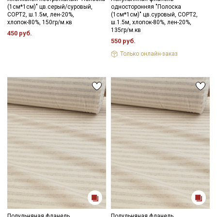
(1см*1см)" цв.серый/суровый,
односторонняя "Полоска
СОРТ2, ш.1.5м, лен-20%,
(1см*1см)" цв.суровый, СОРТ2,
хлопок-80%, 150гр/м.кв
ш.1.5м, хлопок-80%, лен-20%,
135гр/м.кв
450 руб.
550 руб.
Только онлайн-заказ
Полульняная фланель
Полульняная фланель