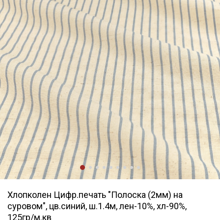
Хлопколен Цифр.печать "Полоска (2мм) на
суровом", цв.синий, ш.1.4м, лен-10%, хл-90%,
125гр/м.кв