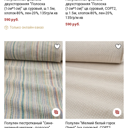
двухсторонняя "Полоска
двухсторонняя "Полоска
(1см*1см)" цв.суровый, ш.1.5м,
(1см*1см)" цв.суровый, СОРТ2,
хлопок-80%, лен-20%, 135гр/м.кв
ш.1.5м, хлопок-80%, лен-20%,
135гр/м.кв
590 руб.
590 руб.
Только онлайн-заказ
Полулен пестротканый "Сине-
Полулен "Мелкий белый горох
зеленый меланж - полоска",
(3мм)" (на суровом), СОРТ2,