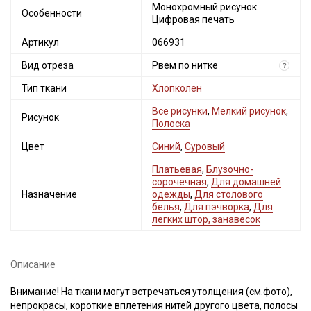
Монохромный рисунок
Особенности
Цифровая печать
Артикул
066931
Вид отреза
Рвем по нитке
?
Тип ткани
Хлопколен
Все рисунки
,
Мелкий рисунок
,
Рисунок
Полоска
Цвет
Синий
,
Суровый
Платьевая
,
Блузочно-
сорочечная
,
Для домашней
Назначение
одежды
,
Для столового
белья
,
Для пэчворка
,
Для
легких штор, занавесок
Описание
Внимание! На ткани могут встречаться утолщения (см.фото),
непрокрасы, короткие вплетения нитей другого цвета, полосы