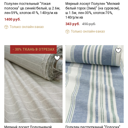
Полулен постельный "Узкая
Мерный лоскут Полулен "Мелкий
полоска" цв.синий/белый, ш.2.6м,
белый горох (3мм)" (на суровом),
лен-59%, хлопок-41%, 140гр/м.кв
ш.1.5м, лен-30%, хлопок-70%,
140гр/м.кв
Секретная рассылка от Купава
1400 руб.
343 руб.
490 руб.
Только онлайн-заказ
Мы публикуем здесь дополнительные
Только онлайн-заказ
промокоды и скидки до 30% на узкие
категории тканей
- 30% ТКАНЬ В ОТРЕЗАХ
Электронная почта
Подписаться
Ознакомлен(а) с
Политикой обработки персональных
данных
и даю
Согласие на обработку персональных
данных
Даю
Согласие на получение рекламных и
информационных рассылок
Мерный лоскут Полульняной
Полулен пестротканый "Полоска"