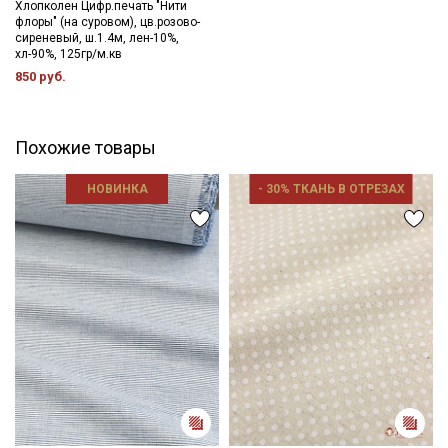
- отбеливатели запрещены
Хлопколен Цифр.печать "Нити
флоры" (на суровом), цв.розово-
- сушить в подвешенном и расправленном состоянии, не
сиреневый, ш.1.4м, лен-10%,
пересушивать
хл-90%, 125гр/м.кв
- гладить с изнанки, слегка увлажненный.
850 руб.
Цветопередача может отличаться от оригинального цвета
ткани в зависимости от настроек вашего монитора.
Похожие товары
НОВИНКА
- 30% ТКАНЬ В ОТРЕЗАХ