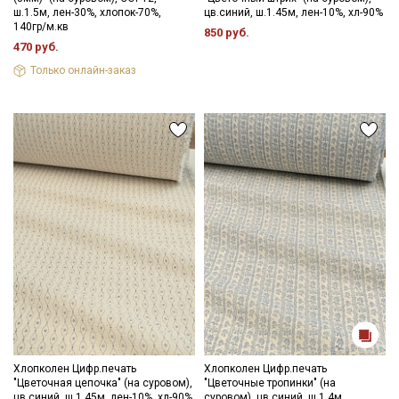
ш.1.5м, лен-30%, хлопок-70%,
цв.синий, ш.1.45м, лен-10%, хл-90%
140гр/м.кв
850 руб.
470 руб.
Только онлайн-заказ
Хлопколен Цифр.печать
Хлопколен Цифр.печать
"Цветочная цепочка" (на суровом),
"Цветочные тропинки" (на
цв.синий, ш.1.45м, лен-10%, хл-90%,
суровом), цв.синий, ш.1.4м,