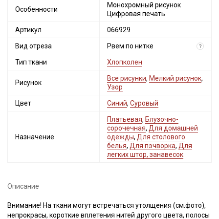
Монохромный рисунок
Особенности
Цифровая печать
Артикул
066929
Вид отреза
Рвем по нитке
?
Тип ткани
Хлопколен
Все рисунки
,
Мелкий рисунок
,
Рисунок
Узор
Цвет
Синий
,
Суровый
Платьевая
,
Блузочно-
сорочечная
,
Для домашней
Назначение
одежды
,
Для столового
белья
,
Для пэчворка
,
Для
легких штор, занавесок
Описание
Внимание! На ткани могут встречаться утолщения (см.фото),
непрокрасы, короткие вплетения нитей другого цвета, полосы