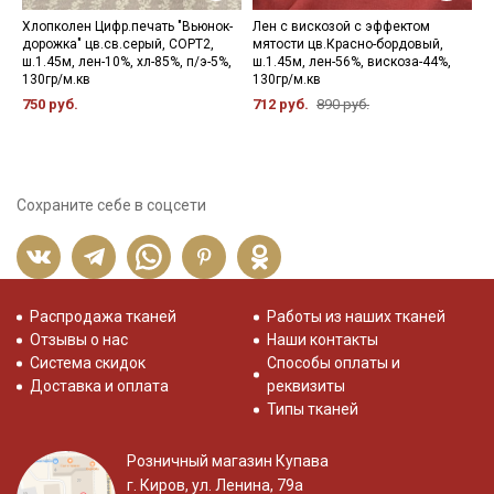
Хлопколен Цифр.печать "Вьюнок-
Лен с вискозой с эффектом
П
дорожка" цв.св.серый, СОРТ2,
мятости цв.Красно-бордовый,
ш
ш.1.45м, лен-10%, хл-85%, п/э-5%,
ш.1.45м, лен-56%, вискоза-44%,
1
130гр/м.кв
130гр/м.кв
7
750 руб.
712 руб.
890 руб.
Сохраните себе в соцсети
Распродажа тканей
Работы из наших тканей
Отзывы о нас
Наши контакты
Система скидок
Способы оплаты и
Доставка и оплата
реквизиты
Типы тканей
Розничный магазин Купава
г. Киров, ул. Ленина, 79а