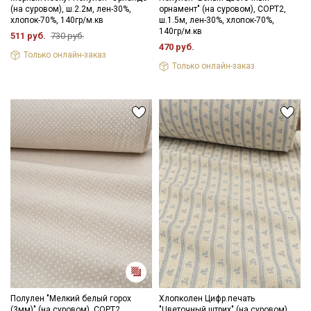
(на суровом), ш.2.2м, лен-30%,
орнамент" (на суровом), СОРТ2,
хлопок-70%, 140гр/м.кв
ш.1.5м, лен-30%, хлопок-70%,
140гр/м.кв
511 руб.
730 руб.
470 руб.
Только онлайн-заказ
Только онлайн-заказ
Полулен "Мелкий белый горох
Хлопколен Цифр.печать
(3мм)" (на суровом), СОРТ2,
"Цветочный штрих" (на суровом),