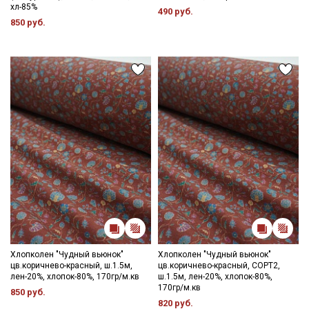
хл-85%
490 руб.
850 руб.
Хлопколен "Чудный вьюнок"
Хлопколен "Чудный вьюнок"
цв.коричнево-красный, ш.1.5м,
цв.коричнево-красный, СОРТ2,
лен-20%, хлопок-80%, 170гр/м.кв
ш.1.5м, лен-20%, хлопок-80%,
170гр/м.кв
850 руб.
820 руб.