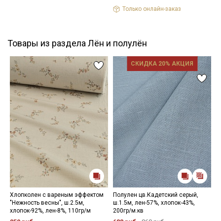
Только онлайн-заказ
Товары из раздела Лён и полулён
СКИДКА 20% АКЦИЯ
Хлопколен с вареным эффектом
Полулен цв.Кадетский серый,
В
"Нежность весны", ш.2.5м,
ш.1.5м, лен-57%, хлопок-43%,
м
хлопок-92%, лен-8%, 110гр/м
200гр/м.кв
ш
2