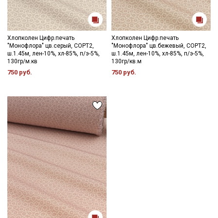
Хлопколен Цифр.печать
Хлопколен Цифр.печать
"Монофлора" цв.серый, СОРТ2,
"Монофлора" цв.бежевый, СОРТ2,
ш.1.45м, лен-10%, хл-85%, п/э-5%,
ш.1.45м, лен-10%, хл-85%, п/э-5%,
130гр/м.кв
130гр/кв.м
750 руб.
750 руб.
Секретная рассылка от Купава
Мы публикуем здесь дополнительные
промокоды и скидки до 30% на узкие
категории тканей
Электронная почта
Подписаться