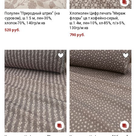
Полулен "Природный штрих" (на
Хлопколен Цифр.печать "Мираж
суровом), ш.1.5 м, лен-30%,
флоры" цв.т.кофейно-серый,
хлопок-70%, 140гр/м.кв
ш.1.4м, лен-10%, хл-85%, п/э-5%,
130гр/м.кв
520 руб.
790 руб.