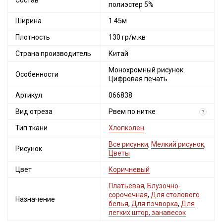
Состав
полиэстер 5%
Ширина
1.45м
Плотность
130 гр/м.кв
Страна производитель
Китай
Монохромный рисунок
Особенности
Цифровая печать
Артикул
066838
Вид отреза
Рвем по нитке
?
Тип ткани
Хлопколен
Все рисунки
,
Мелкий рисунок
,
Рисунок
Цветы
Цвет
Коричневый
Платьевая
,
Блузочно-
сорочечная
,
Для столового
Назначение
белья
,
Для пэчворка
,
Для
легких штор, занавесок