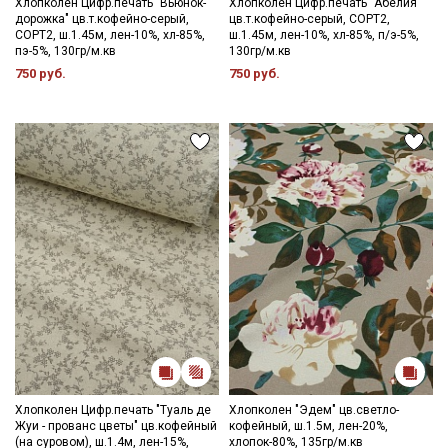
Хлопколен Цифр.печать "Вьюнок-
Хлопколен Цифр.печать "Абелия"
дорожка" цв.т.кофейно-серый,
цв.т.кофейно-серый, СОРТ2,
СОРТ2, ш.1.45м, лен-10%, хл-85%,
ш.1.45м, лен-10%, хл-85%, п/э-5%,
пэ-5%, 130гр/м.кв
130гр/м.кв
750 руб.
750 руб.
Хлопколен Цифр.печать "Туаль де
Хлопколен "Эдем" цв.светло-
Жуи - прованс цветы" цв.кофейный
кофейный, ш.1.5м, лен-20%,
(на суровом), ш.1.4м, лен-15%,
хлопок-80%, 135гр/м.кв