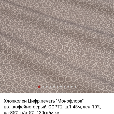
Хлопколен Цифр.печать "Монофлора"
цв.т.кофейно-серый, СОРТ2, ш.1.45м, лен-10%,
хл-85%, п/э-5%, 130гр/м.кв