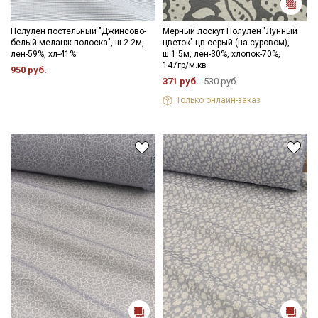
Полулен постельный "Джинсово-
Мерный лоскут Полулен "Лунный
белый меланж-полоска", ш.2.2м,
цветок" цв.серый (на суровом),
лен-59%, хл-41%
ш.1.5м, лен-30%, хлопок-70%,
147гр/м.кв
950 руб.
371 руб.
530 руб.
Только онлайн-заказ