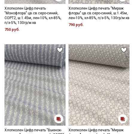
Хлопколен Цифр.печать
Хлопколен Цифр.печать "Мираж
"Монофлора" цв.св.серо-синий,
флоры" цв.св.серо-синий, ш.1.45м,
СОРТ2, ш.1.45м, лен-10%, хл-85%,
лен-10%, хл-85%, п/э-5%, 130гр/м.кв
п/э-5%, 130гр/м.кв
790 руб.
750 руб.
Хлопколен Цифр.печать "Вьюнок-
Хлопколен Цифр.печать "Мираж