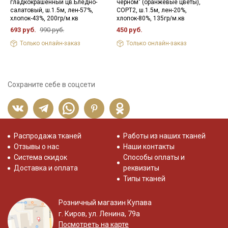
гладкокрашенный цв.Бледно-
черном" (оранжевые цветы),
ш
салатовый, ш.1.5м, лен-57%,
СОРТ2, ш.1.5м, лен-20%,
1
хлопок-43%, 200гр/м.кв
хлопок-80%, 135гр/м.кв
5
693 руб.
990 руб.
450 руб.
Только онлайн-заказ
Только онлайн-заказ
Сохраните себе в соцсети
Распродажа тканей
Работы из наших тканей
Отзывы о нас
Наши контакты
Система скидок
Способы оплаты и
Доставка и оплата
реквизиты
Типы тканей
Розничный магазин Купава
г. Киров, ул. Ленина, 79а
Посмотреть на карте