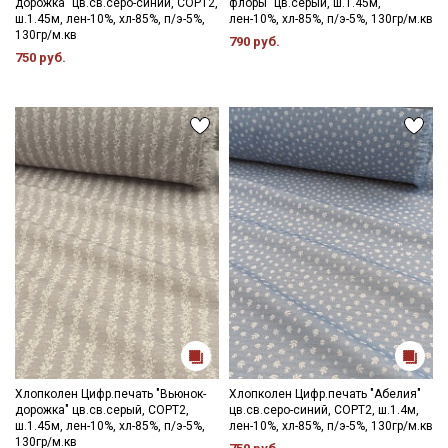
дорожка" цв.св.серо-синий, СОРТ2,
флоры" цв.серый, ш.1.45м,
ш.1.45м, лен-10%, хл-85%, п/э-5%,
лен-10%, хл-85%, п/э-5%, 130гр/м.кв
130гр/м.кв
790 руб.
750 руб.
Хлопколен Цифр.печать "Вьюнок-
Хлопколен Цифр.печать "Абелия"
дорожка" цв.св.серый, СОРТ2,
цв.св.серо-синий, СОРТ2, ш.1.4м,
ш.1.45м, лен-10%, хл-85%, п/э-5%,
лен-10%, хл-85%, п/э-5%, 130гр/м.кв
130гр/м.кв