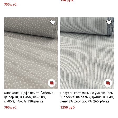
750 руб.
750 руб.
Хлопколен Цифр.печать "Абелия"
Полулен костюмный с умягчением
цв.серый, ш.1.45м, лен-10%,
"Полоска" цв.белый/джинс, ш.1.4м,
хл-85%, п/э-5%, 130гр/м.кв
лен-43%, хлопок-57%, 265гр/м.кв
790 руб.
1250 руб.