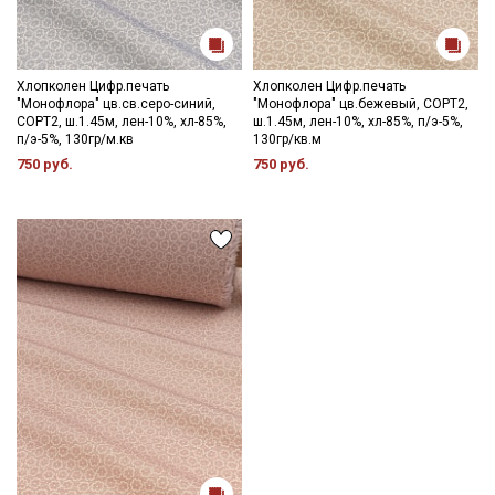
Хлопколен Цифр.печать
Хлопколен Цифр.печать
"Монофлора" цв.св.серо-синий,
"Монофлора" цв.бежевый, СОРТ2,
СОРТ2, ш.1.45м, лен-10%, хл-85%,
ш.1.45м, лен-10%, хл-85%, п/э-5%,
п/э-5%, 130гр/м.кв
130гр/кв.м
750 руб.
750 руб.