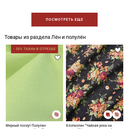
ПОСМОТРЕТЬ ЕЩЕ
Товары из раздела Лён и полулён
- 30% ТКАНЬ В ОТРЕЗАХ
Мерный лоскут Полулен
Хлопколен "Чайная роза на
П