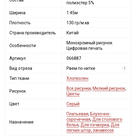
Состав
полиэстер 5%
Ширина
1.45м
Плотность
130 гр/м.кв
Страна производитель
Китай
Монохромный рисунок
Особенности
Цифровая печать
Артикул
066887
Вид отреза
Рвем по нитке
?
Тип ткани
Хлопколен
Все рисунки
,
Мелкий рисунок
,
Рисунок
Цветы
Цвет
Серый
Платьевая
,
Блузочно-
сорочечная
,
Для столового
Назначение
белья
,
Для пэчворка
,
Для
легких штор, занавесок