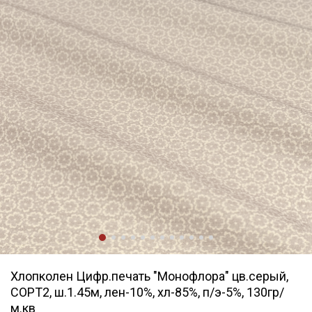
Хлопколен Цифр.печать "Монофлора" цв.серый,
СОРТ2, ш.1.45м, лен-10%, хл-85%, п/э-5%, 130гр/
м.кв