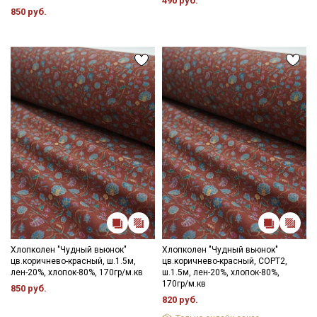
490 руб.
850 руб.
Хлопколен "Чудный вьюнок"
Хлопколен "Чудный вьюнок"
цв.коричнево-красный, ш.1.5м,
цв.коричнево-красный, СОРТ2,
лен-20%, хлопок-80%, 170гр/м.кв
ш.1.5м, лен-20%, хлопок-80%,
170гр/м.кв
850 руб.
820 руб.