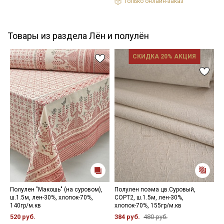
Только онлайн-заказ
Товары из раздела Лён и полулён
СКИДКА 20% АКЦИЯ
Полулен "Макошь" (на суровом),
Полулен поэма цв.Суровый,
Л
ш.1.5м, лен-30%, хлопок-70%,
СОРТ2, ш.1.5м, лен-30%,
м
140гр/м.кв
хлопок-70%, 155гр/м.кв
ш
520 руб.
384 руб.
480 руб.
1