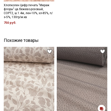
Хлопколен Цифр.печать "Мираж
флоры" цв.бежево-розовый,
Ознакомлен(а) с
Политикой обработки персональных
СОРТ2, ш.1.4м, лен-10%, хл-85%, п/
данных
и даю
Согласие на обработку персональных
э-5%, 130гр/м.кв
данных
750 руб.
Даю
Согласие на получение рекламных и
информационных рассылок
Похожие товары