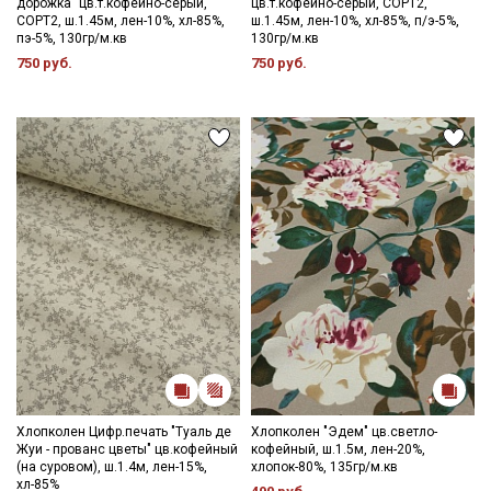
дорожка" цв.т.кофейно-серый,
цв.т.кофейно-серый, СОРТ2,
СОРТ2, ш.1.45м, лен-10%, хл-85%,
ш.1.45м, лен-10%, хл-85%, п/э-5%,
пэ-5%, 130гр/м.кв
130гр/м.кв
750 руб.
750 руб.
Хлопколен Цифр.печать "Туаль де
Хлопколен "Эдем" цв.светло-
Жуи - прованс цветы" цв.кофейный
кофейный, ш.1.5м, лен-20%,
(на суровом), ш.1.4м, лен-15%,
хлопок-80%, 135гр/м.кв
хл-85%