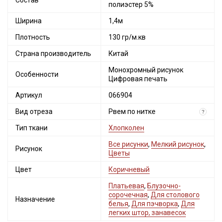
Состав
полиэстер 5%
Ширина
1,4м
Плотность
130 гр/м.кв
Страна производитель
Китай
Монохромный рисунок
Особенности
Цифровая печать
Артикул
066904
Вид отреза
Рвем по нитке
?
Тип ткани
Хлопколен
Все рисунки
,
Мелкий рисунок
,
Рисунок
Цветы
Цвет
Коричневый
Платьевая
,
Блузочно-
сорочечная
,
Для столового
Назначение
белья
,
Для пэчворка
,
Для
легких штор, занавесок