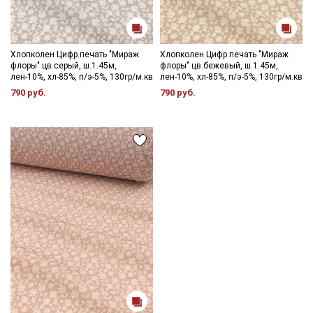
Хлопколен Цифр.печать "Мираж
Хлопколен Цифр.печать "Мираж
флоры" цв.серый, ш.1.45м,
флоры" цв.бежевый, ш.1.45м,
лен-10%, хл-85%, п/э-5%, 130гр/м.кв
лен-10%, хл-85%, п/э-5%, 130гр/м.кв
790 руб.
790 руб.
Секретная рассылка от Купава
Мы публикуем здесь дополнительные
промокоды и скидки до 30% на узкие
категории тканей
Электронная почта
Подписаться