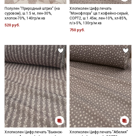
Полулен "Природный штрих" (на
Хлопколен Цифр.печать
суровом), ш.1.5 м, лен-30%,
"Монофлора" цв.т.кофейно-серый,
хлопок-70%, 140гр/м.кв
СОРТ2, ш.1.45м, лен-10%, хл-85%,
п/э-5%, 130гр/м.кв
520 руб.
750 руб.
Хлопколен Цифр.печать "Вьюнок-
Хлопколен Цифр.печать "Абелия"