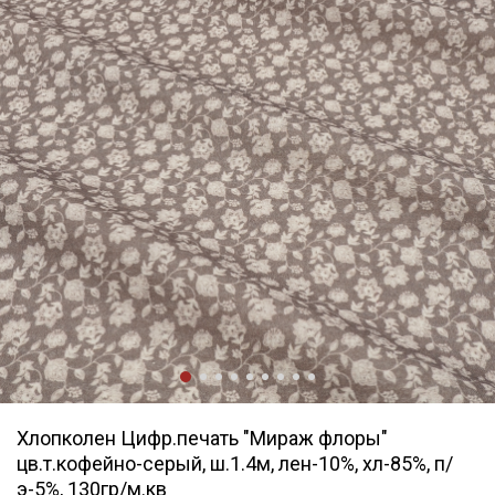
Хлопколен Цифр.печать "Мираж флоры"
цв.т.кофейно-серый, ш.1.4м, лен-10%, хл-85%, п/
э-5%, 130гр/м.кв