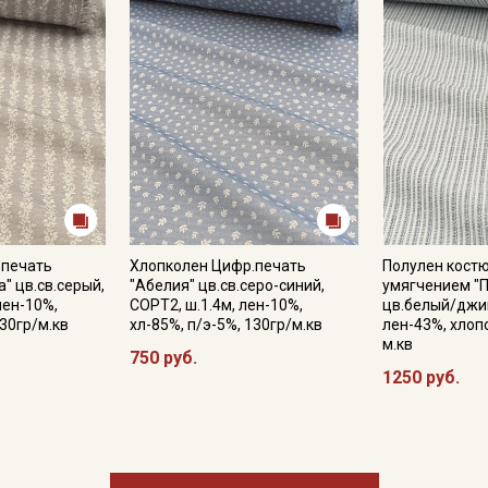
.печать
Хлопколен Цифр.печать
Полулен кост
" цв.св.серый,
"Абелия" цв.св.серо-синий,
умягчением "
лен-10%,
СОРТ2, ш.1.4м, лен-10%,
цв.белый/джин
130гр/м.кв
хл-85%, п/э-5%, 130гр/м.кв
лен-43%, хлоп
м.кв
750 руб.
1250 руб.