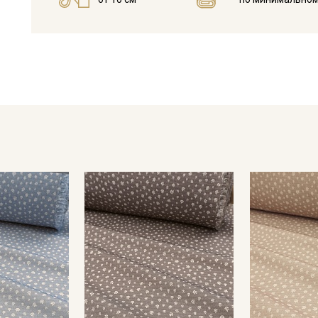
Уход:
- стирка в «деликатном режиме» до 40С, отжим до 800 обор
- отбеливатели запрещены
- сушить в подвешенном и расправленном состоянии, не пе
- гладить с изнанки, слегка увлажненный.
Цветопередача может отличаться от оригинального цвета т