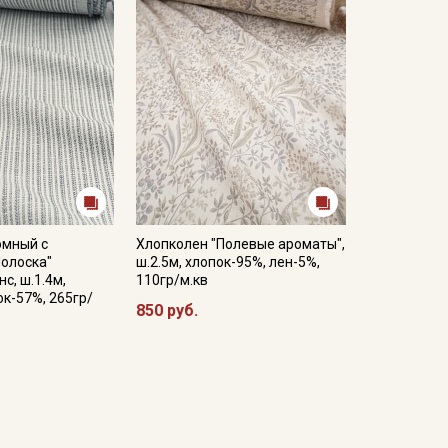
юмный с
Хлопколен "Полевые ароматы",
Полоска"
ш.2.5м, хлопок-95%, лен-5%,
с, ш.1.4м,
110гр/м.кв
ок-57%, 265гр/
850 руб.