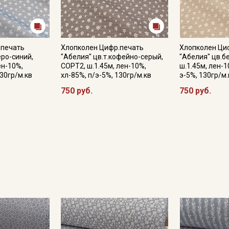
.печать
Хлопколен Цифр.печать
Хлопколен Ци
еро-синий,
"Абелия" цв.т.кофейно-серый,
"Абелия" цв.б
ен-10%,
СОРТ2, ш.1.45м, лен-10%,
ш.1.45м, лен-1
130гр/м.кв
хл-85%, п/э-5%, 130гр/м.кв
э-5%, 130гр/м.
750 руб.
750 руб.
Секретная рассылка от
Купава
Мы публикуем здесь дополнительные
промокоды и скидки до 30% на узкие
категории тканей
Электронная почта