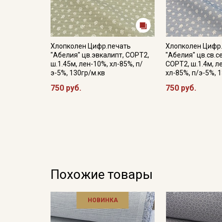
Хлопколен Цифр.печать
Хлопколен Цифр
"Абелия" цв.эвкалипт, СОРТ2,
"Абелия" цв.св.с
ш.1.45м, лен-10%, хл-85%, п/
СОРТ2, ш.1.4м, л
э-5%, 130гр/м.кв
хл-85%, п/э-5%, 
750 руб.
750 руб.
Похожие товары
НОВИНКА