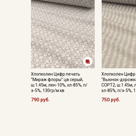
Хлопколен Цифр.печать
Хлопколен Цифр
"Мираж флоры" цв.серый,
"Вьюнок-дорожка
ш.1.45м, лен-10%, хл-85%, п/
СОРТ2, ш.1.45м, 
э-5%, 130гр/м.кв
хл-85%, п/э-5%, 
790 руб.
750 руб.