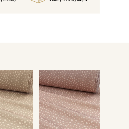
отов
ресушивать
кани в зависимости от настроек вашего монитора.