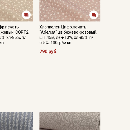
фр.печать
Хлопколен Цифр.печать
ежевый, СОРТ2,
"Абелия" цв.бежево-розовый,
0%, хл-85%, п/
ш.1.45м, лен-10%, хл-85%, п/
кв
э-5%, 130гр/м.кв
790 руб.