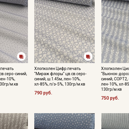
Подписаться
Ознакомлен(а) с
Политикой обработки персональных
данных
и даю
Согласие на обработку персональных
данных
Даю
Согласие на получение рекламных и
информационных рассылок
.печать
Хлопколен Цифр.печать
Хлопколен Ци
св.серо-синий,
"Мираж флоры" цв.св.серо-
"Вьюнок-дорож
лен-10%,
синий, ш.1.45м, лен-10%,
синий, СОРТ2, 
130гр/м.кв
хл-85%, п/э-5%, 130гр/м.кв
лен-10%, хл-85
130гр/м.кв
790 руб.
750 руб.