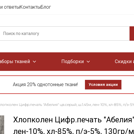
и ответы
Контакты
Блог
аборы тканей
Подборки
Скидки 
Акция 20% однотонные ткани!
Условия акции
лопколен Цифр.печать "Абелия" цв.серый, ш.1.45м, лен-10%, хл-85%, п/э-5%
Хлопколен Цифр.печать "Абелия"
лен-10%, хл-85%, п/э-5%, 130гр/м