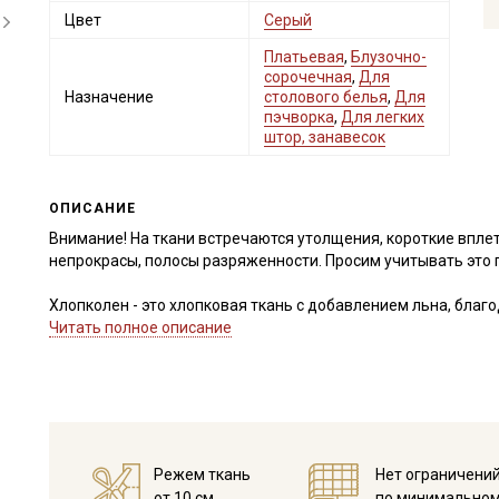
Цвет
Серый
Платьевая
,
Блузочно-
сорочечная
,
Для
Назначение
столового белья
,
Для
пэчворка
,
Для легких
штор, занавесок
ОПИСАНИЕ
Внимание! На ткани встречаются утолщения, короткие вплет
непрокрасы, полосы разряженности. Просим учитывать это п
Хлопколен - это хлопковая ткань с добавлением льна, бла
нитей, обладает ярко-выраженной шероховатой фактурой, тк
Читать полное описание
не растягивается, после стирки цвет становится менее ярки
Хлопколен подходит для пошива скатертей, салфеток, мешоч
штор, отлично подходит для одежды в стиле коттеджкор, бох
Рисунок нанесён с одной стороны методом цифровой печати
устойчивость к стиркам и солнечному свету. Ткань обладае
оттенки слегка просвечивают, стоит учитывать это при выб
Режем ткань
Нет ограничени
Дает усадку. Перед пошивом постирайте отрез при темпера
от 10 см
по минимальном