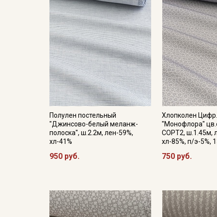
Полулен постельный
Хлопколен Цифр
"Джинсово-белый меланж-
"Монофлора" цв.
полоска", ш.2.2м, лен-59%,
СОРТ2, ш.1.45м, 
хл-41%
хл-85%, п/э-5%, 
950 руб.
750 руб.