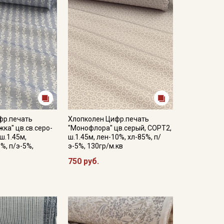
фр.печать
Хлопколен Цифр.печать
ка" цв.св.серо-
"Монофлора" цв.серый, СОРТ2,
ш.1.45м,
ш.1.45м, лен-10%, хл-85%, п/
%, п/э-5%,
э-5%, 130гр/м.кв
750 руб.