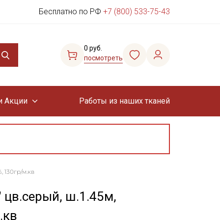
Бесплатно по РФ
+7 (800) 533-75-43
0 руб.
посмотреть
и Акции
Работы из наших тканей
, 130гр/м.кв
 цв.серый, ш.1.45м,
.кв