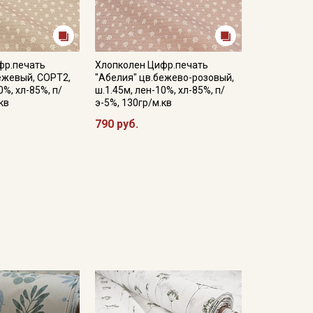
фр.печать
Хлопколен Цифр.печать
ежевый, СОРТ2,
"Абелия" цв.бежево-розовый,
0%, хл-85%, п/
ш.1.45м, лен-10%, хл-85%, п/
кв
э-5%, 130гр/м.кв
790 руб.