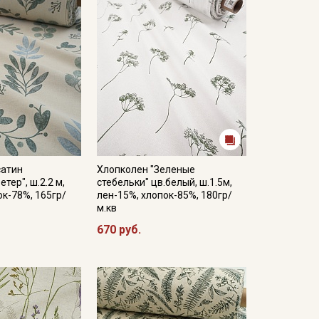
сатин
Хлопколен "Зеленые
тер", ш.2.2 м,
стебельки" цв.белый, ш.1.5м,
ок-78%, 165гр/
лен-15%, хлопок-85%, 180гр/
м.кв
670 руб.