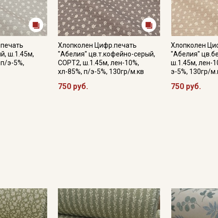
.печать
Хлопколен Цифр.печать
Хлопколен Ци
й, ш.1.45м,
"Абелия" цв.т.кофейно-серый,
"Абелия" цв.б
 п/э-5%,
СОРТ2, ш.1.45м, лен-10%,
ш.1.45м, лен-1
хл-85%, п/э-5%, 130гр/м.кв
э-5%, 130гр/м.
750 руб.
750 руб.
Секретная рассылка от
Купава
Мы публикуем здесь дополнительные
промокоды и скидки до 30% на узкие
категории тканей
Электронная почта