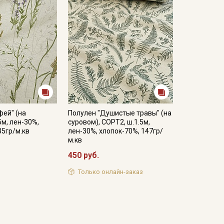
фей" (на
Полулен "Душистые травы" (на
5м, лен-30%,
суровом), СОРТ2, ш.1.5м,
35гр/м.кв
лен-30%, хлопок-70%, 147гр/
м.кв
450 руб.
Только онлайн-заказ