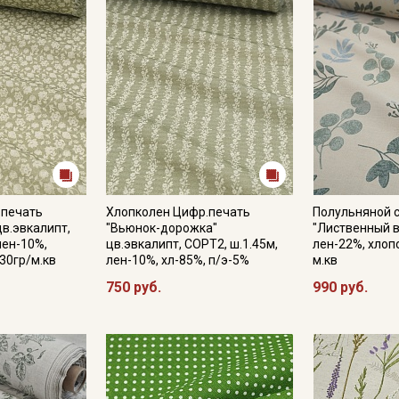
Подписаться
Ознакомлен(а) с
Политикой обработки персональных
данных
и даю
Согласие на обработку персональных
данных
Даю
Согласие на получение рекламных и
информационных рассылок
.печать
Хлопколен Цифр.печать
Полульняной 
в.эвкалипт,
"Вьюнок-дорожка"
"Лиственный ве
лен-10%,
цв.эвкалипт, СОРТ2, ш.1.45м,
лен-22%, хлоп
130гр/м.кв
лен-10%, хл-85%, п/э-5%
м.кв
750 руб.
990 руб.