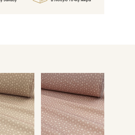
туре дальнейших стирок (не выше 40C).
отов
ресушивать
кани в зависимости от настроек вашего монитора.