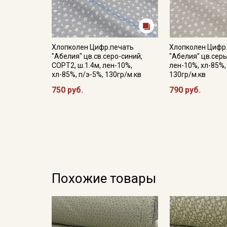
Хлопколен Цифр.печать
Хлопколен Цифр
"Абелия" цв.св.серо-синий,
"Абелия" цв.серы
СОРТ2, ш.1.4м, лен-10%,
лен-10%, хл-85%,
хл-85%, п/э-5%, 130гр/м.кв
130гр/м.кв
750 руб.
790 руб.
Похожие товары