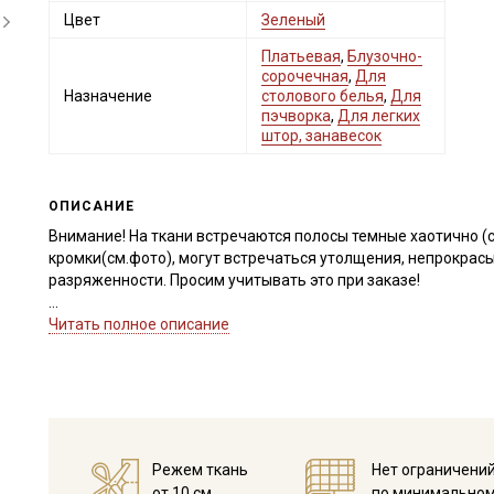
Цвет
Зеленый
Платьевая
,
Блузочно-
сорочечная
,
Для
Назначение
столового белья
,
Для
пэчворка
,
Для легких
штор, занавесок
ОПИСАНИЕ
Внимание! На ткани встречаются полосы темные хаотично (с
кромки(см.фото), могут встречаться утолщения, непрокрасы
разряженности. Просим учитывать это при заказе!
Хлопколен - это хлопковая ткань с добавлением льна, бла
Читать полное описание
нитей, обладает ярко-выраженной шероховатой фактурой, тк
не растягивается, после стирки цвет становится менее ярки
Хлопколен подходит для пошива скатертей, салфеток, мешоч
штор, отлично подходит для одежды в стиле коттеджкор, бох
Рисунок нанесён с одной стороны методом цифровой печати
устойчивость к стиркам и солнечному свету. Ткань обладае
Режем ткань
Нет ограничени
оттенки слегка просвечивают, стоит учитывать это при выб
от 10 см
по минимальном