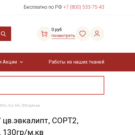
Бесплатно по РФ
+7 (800) 533-75-43
0 руб.
посмотреть
и Акции
Работы из наших тканей
5%, п/э-5%, 130гр/м.кв
 цв.эвкалипт, СОРТ2,
, 130гр/м.кв