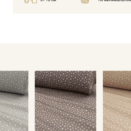
Дает усадку. Перед пошивом постирайте отрез при темпера
Уход:
- стирка в «деликатном режиме» до 40С, отжим до 800 обор
- отбеливатели запрещены
- сушить в подвешенном и расправленном состоянии, не пе
- гладить с изнанки, слегка увлажненный.
Цветопередача может отличаться от оригинального цвета т