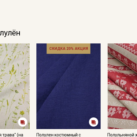
олулён
СКИДКА 20% АКЦИЯ
 трава" (на
Полулен костюмный с
Полульняной 