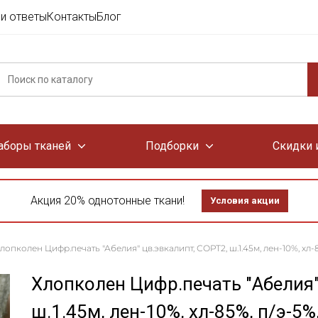
и ответы
Контакты
Блог
аборы тканей
Подборки
Скидки 
Акция 20% однотонные ткани!
Условия акции
лопколен Цифр.печать "Абелия" цв.эвкалипт, СОРТ2, ш.1.45м, лен-10%, хл-8
Хлопколен Цифр.печать "Абелия"
ш.1.45м, лен-10%, хл-85%, п/э-5%