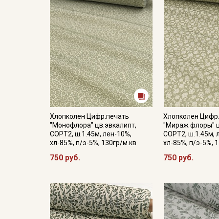
Хлопколен Цифр.печать
Хлопколен Цифр
"Монофлора" цв.эвкалипт,
"Мираж флоры" ц
СОРТ2, ш.1.45м, лен-10%,
СОРТ2, ш.1.45м, 
хл-85%, п/э-5%, 130гр/м.кв
хл-85%, п/э-5%, 
750 руб.
750 руб.