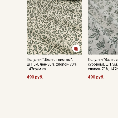
Полулен "Шелест листвы",
Полулен "Вальс л
ш.1.5м, лен-30%, хлопок-70%,
суровом), ш.1.5м
147гр/м.кв
хлопок-70%, 147г
490 руб.
490 руб.