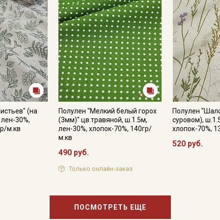
истьев" (на
Полулен "Мелкий белый горох
Полулен "Шал
, лен-30%,
(3мм)" цв.травяной, ш.1.5м,
суровом), ш.1.
р/м.кв
лен-30%, хлопок-70%, 140гр/
хлопок-70%, 1
м.кв
520 руб.
490 руб.
Только онлайн-заказ
ПОСМОТРЕТЬ ЕЩЕ