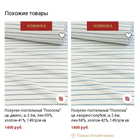
Похожие товары
НОВИНКА
НОВИНКА
Полулен постельный "Полоска"
Полулен постельный "Полоска"
цв.джинс, ш.2.6м, лен-59%,
цв.лазурно-голубой, ш.2.6м,
хлопок-41%, 145гр/м.кв
лен-58%, хлопок-42%, 145гр/м.кв
Секретная рассылка от Купава
1400 руб.
1400 руб.
Только онлайн-заказ