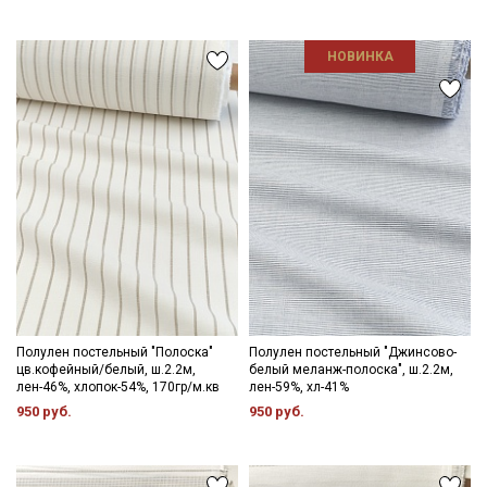
Мы публикуем здесь дополнительные
промокоды и скидки до 30% на узкие
категории тканей
НОВИНКА
Электронная почта
Подписаться
Ознакомлен(а) с
Политикой обработки персональных
данных
и даю
Согласие на обработку персональных
данных
Даю
Согласие на получение рекламных и
Полулен постельный "Полоска"
Полулен постельный "Джинсово-
информационных рассылок
цв.кофейный/белый, ш.2.2м,
белый меланж-полоска", ш.2.2м,
лен-46%, хлопок-54%, 170гр/м.кв
лен-59%, хл-41%
950 руб.
950 руб.