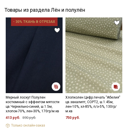
Товары из раздела Лён и полулён
- 30% ТКАНЬ В ОТРЕЗАХ
Мерный лоскут Полулен
Хлопколен Цифр.печать "Абелия"
Л
костюмный с эффектом мятости
цв.эвкалипт, СОРТ2, ш.1.45м,
м
цв.Чернильно-синий, ш.1.5м,
лен-10%, хл-85%, п/э-5%, 130гр/
ф
хлопок-70%, лен-30%, 170гр/м.кв
м.кв
м
413 руб.
590 руб.
750 руб.
1
Только онлайн-заказ