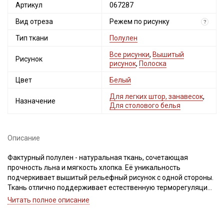
Артикул
067287
Вид отреза
Режем по рисунку
?
Тип ткани
Полулен
Все рисунки
,
Вышитый
Рисунок
рисунок
,
Полоска
Цвет
Белый
Для легких штор, занавесок
,
Назначение
Для столового белья
Описание
Фактурный полулен - натуральная ткань, сочетающая
прочность льна и мягкость хлопка. Её уникальность
подчеркивает вышитый рельефный рисунок с одной стороны.
Ткань отлично поддерживает естественную терморегуляцию,
быстро сохнет, формоустойчива, не осыпается, при сборке
Читать полное описание
дает мягкие складки и смотрится совершенно роскошно.
Сминаемость натуральной ткани высокая, но легко