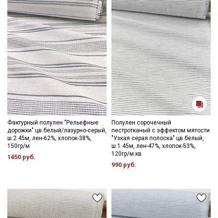
Фактурный полулен "Рельефные
Полулен сорочечный
дорожки" цв.белый/лазурно-серый,
пестротканый с эффектом мятости
ш.2.45м, лен-62%, хлопок-38%,
"Узкая серая полоска" цв.белый,
150гр/м.
ш.1.45м, лен-47%, хлопок-53%,
120гр/м.кв
1450 руб.
990 руб.