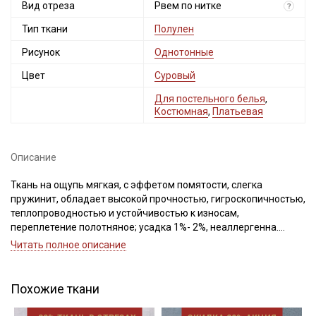
Вид отреза
Мы публикуем здесь дополнительные
Рвем по нитке
?
промокоды и скидки до 30% на узкие
Тип ткани
Полулен
категории тканей
Рисунок
Однотонные
Электронная почта
Цвет
Суровый
Для постельного белья
,
Костюмная
,
Платьевая
Подписаться
Описание
Ознакомлен(а) с
Политикой обработки персональных
Ткань на ощупь мягкая, с эффетом помятости, слегка
данных
и даю
Согласие на обработку персональных
пружинит, обладает высокой прочностью, гигроскопичностью,
данных
теплопроводностью и устойчивостью к износам,
переплетение полотняное; усадка 1%- 2%, неаллергенна.
Даю
Согласие на получение рекламных и
информационных рассылок
Эффект помятости достигается с помощью новейших
Читать полное описание
европейских технологий. Декатировка не требуется.
Применение ткани: мужская, женская и детская одежда,
предметы интерьера, великолепен для одежды в стиле Бохо.
Похожие ткани
Рекомендации по уходу: максимальная температура стирки
40°С (При температуре воды свыше 60°С ткань может