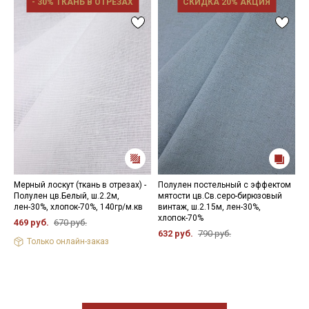
- 30% ТКАНЬ В ОТРЕЗАХ
СКИДКА 20% АКЦИЯ
потерять свой насыщенный и яркий цвет); химчистка; не
отбеливать хлором; максимальная температура глажения
150°С; сушить в подвешенном состоянии.
Цветопередача может отличаться от оригинального цвета
ткани в зависимости от настроек вашего монитора.
Мерный лоскут (ткань в отрезах) -
Полулен постельный с эффектом
П
Полулен цв.Белый, ш.2.2м,
мятости цв.Св.серо-бирюзовый
ц
лен-30%, хлопок-70%, 140гр/м.кв
винтаж, ш.2.15м, лен-30%,
л
хлопок-70%
469 руб.
670 руб.
6
632 руб.
790 руб.
Только онлайн-заказ