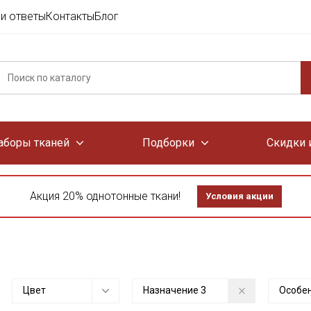
и ответы
Контакты
Блог
аборы тканей
Подборки
Скидки 
Акция 20% однотонные ткани!
Условия акции
Цвет
Назначение
3
Особе