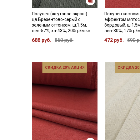
Полулен (жгутовое окраш)
Полулен костюм
цв.Брезентово-серый с
эффектом мятост
зеленым оттенком, ш.1.5м,
бордовый, ш.1.5м
лен-57%, хл-43%, 200гр/м.кв
лен-30%, 170гр/м
688 руб.
860 руб.
472 руб.
590 р
СКИДКА 20% АКЦИЯ
СКИДКА 20