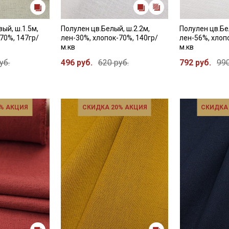
Даю
Согласие на получение рекламных и
информационных рассылок
ый, ш.1.5м,
Полулен цв.Белый, ш.2.2м,
Полулен цв.Бе
70%, 147гр/
лен-30%, хлопок-70%, 140гр/
лен-56%, хлоп
м.кв
м.кв
уб.
496 руб.
620 руб.
792 руб.
990
% АКЦИЯ
СКИДКА 20% АКЦИЯ
СКИДКА