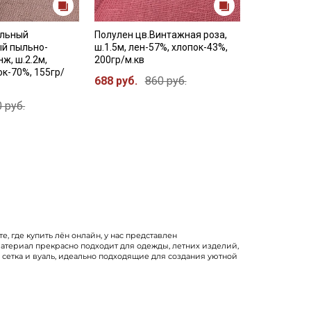
ельный
Полулен цв.Винтажная роза,
ый пыльно-
ш.1.5м, лен-57%, хлопок-43%,
ж, ш.2.2м,
200гр/м.кв
ок-70%, 155гр/
688 руб.
860 руб.
 руб.
, где купить лён онлайн, у нас представлен
 Материал прекрасно подходит для одежды, летних изделий,
я сетка и вуаль, идеально подходящие для создания уютной