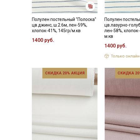
Полулен постельный "Полоска"
Полулен постель
цв.джинс, ш.2.6м, лен-59%,
цв.лазурно-голуб
хлопок-41%, 145гр/м.кв
лен-58%, хлопок-
м.кв
1400 руб.
1400 руб.
Только онлайн
СКИДКА 20% АКЦИЯ
СКИДКА 20