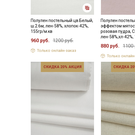
Полулен постельный цв.Белый,
Полулен постель
ш.2.6м, лен-58%, хлопок-42%,
эффектом мятос
155гр/м.кв
розовая пудра, С
лен-58%,хл-42%, 
960 руб.
1200 руб.
880 руб.
1100 
Только онлайн-заказ
Только онлайн
СКИДКА 20% АКЦИЯ
СКИДКА 20