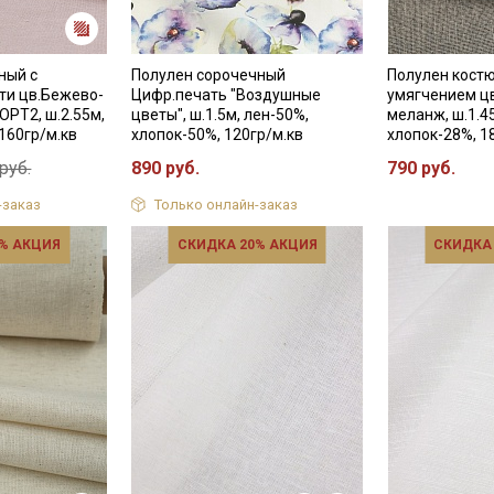
Секретная рассылка от
ный с
Полулен сорочечный
Полулен кост
ти цв.Бежево-
Цифр.печать "Воздушные
умягчением ц
Купава
ОРТ2, ш.2.55м,
цветы", ш.1.5м, лен-50%,
меланж, ш.1.4
160гр/м.кв
хлопок-50%, 120гр/м.кв
хлопок-28%, 1
Мы публикуем здесь дополнительные
руб.
890 руб.
790 руб.
промокоды и скидки до 30% на узкие
-заказ
Только онлайн-заказ
категории тканей
% АКЦИЯ
СКИДКА 20% АКЦИЯ
СКИДКА
Электронная почта
Подписаться
Ознакомлен(а) с
Политикой обработки персональных
данных
и даю
Согласие на обработку персональных
данных