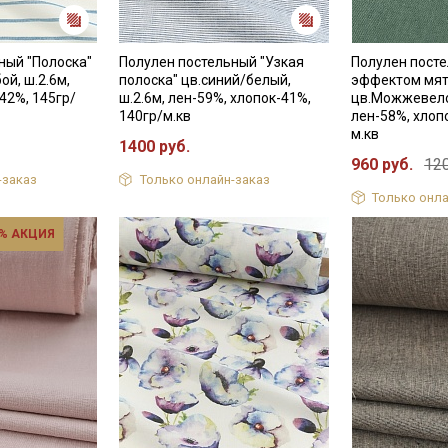
ный "Полоска"
Полулен постельный "Узкая
Полулен посте
ой, ш.2.6м,
полоска" цв.синий/белый,
эффектом мят
42%, 145гр/
ш.2.6м, лен-59%, хлопок-41%,
цв.Можжевело
140гр/м.кв
лен-58%, хлоп
м.кв
1400 руб.
960 руб.
120
-заказ
Только онлайн-заказ
Только онла
% АКЦИЯ