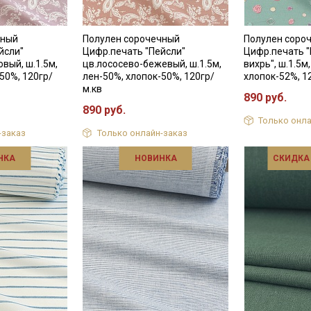
чный
Полулен сорочечный
Полулен соро
йсли"
Цифр.печать "Пейсли"
Цифр.печать 
вый, ш.1.5м,
цв.лососево-бежевый, ш.1.5м,
вихрь", ш.1.5м
50%, 120гр/
лен-50%, хлопок-50%, 120гр/
хлопок-52%, 1
м.кв
890 руб.
890 руб.
Только онла
-заказ
Только онлайн-заказ
НКА
НОВИНКА
СКИДКА