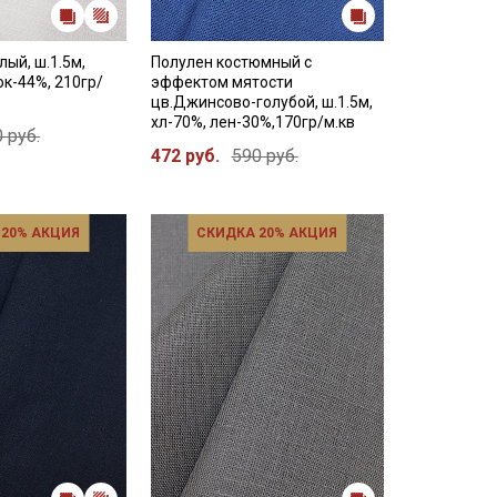
лый, ш.1.5м,
Полулен костюмный с
ок-44%, 210гр/
эффектом мятости
цв.Джинсово-голубой, ш.1.5м,
хл-70%, лен-30%,170гр/м.кв
 руб.
472 руб.
590 руб.
 20% АКЦИЯ
СКИДКА 20% АКЦИЯ