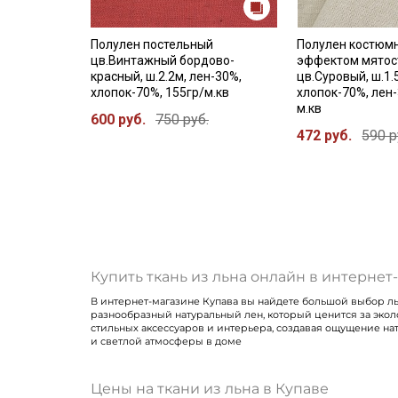
Полулен постельный
Полулен костюм
цв.Винтажный бордово-
эффектом мятос
красный, ш.2.2м, лен-30%,
цв.Суровый, ш.1.
хлопок-70%, 155гр/м.кв
хлопок-70%, лен-
м.кв
600 руб.
750 руб.
472 руб.
590 р
Купить ткань из льна онлайн в интернет
В интернет-магазине Купава вы найдете большой выбор льн
разнообразный натуральный лен, который ценится за эколо
стильных аксессуаров и интерьера, создавая ощущение нат
и светлой атмосферы в доме
Цены на ткани из льна в Купаве