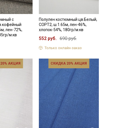
юмный с
Полулен костюмный цв.Белый,
в.кофейный
СОРТ2, ш.1.65м, лен-46%,
5м, лен-72%,
хлопок-54%, 180гр/м.кв
85гр/м.кв
552 руб.
690 руб.
Только онлайн-заказ
 20% АКЦИЯ
СКИДКА 20% АКЦИЯ