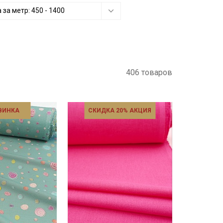
 за метр:
450
-
1400
406 товаров
ВИНКА
СКИДКА 20% АКЦИЯ