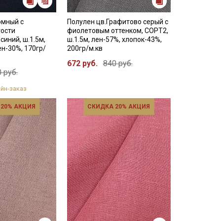
юмный с
Полулен цв.Графитово серый с
ости
фиолетовым оттенком, СОРТ2,
синий, ш.1.5м,
ш.1.5м, лен-57%, хлопок-43%,
ен-30%, 170гр/
200гр/м.кв
672 руб.
840 руб.
 руб.
йн-заказ
 20% АКЦИЯ
СКИДКА 20% АКЦИЯ