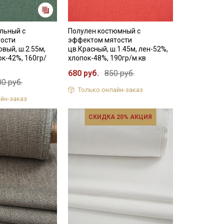
льный с
Полулен костюмный с
ости
эффектом мятости
вый, ш.2.55м,
цв.Красный, ш.1.45м, лен-52%,
ок-42%, 160гр/
хлопок-48%, 190гр/м.кв
680 руб.
850 руб.
0 руб.
Только онлайн-заказ
йн-заказ
СКИДКА 20% АКЦИЯ