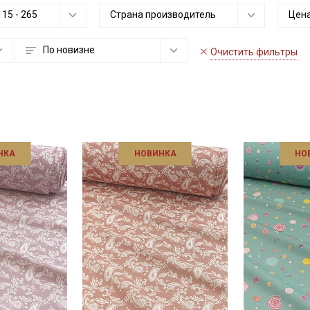
115
-
265
Страна производитель
Цена
По новизне
Очистить фильтры
НКА
НОВИНКА
НО