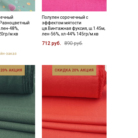
чечный
Полулен сорочечный с
"Разноцветный
эффектом мятости
, лен-48%,
цв.Винтажная фуксия, ш.1.45м,
20гр/м.кв
лен-56%, хл-44% 145гр/м.кв
712 руб.
890 руб.
йн-заказ
 20% АКЦИЯ
СКИДКА 20% АКЦИЯ