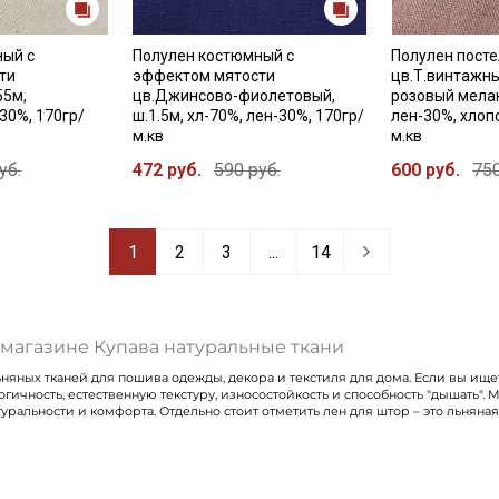
ный с
Полулен костюмный с
Полулен пост
ти
эффектом мятости
цв.Т.винтажн
55м,
цв.Джинсово-фиолетовый,
розовый мелан
30%, 170гр/
ш.1.5м, хл-70%, лен-30%, 170гр/
лен-30%, хлоп
м.кв
м.кв
уб.
472 руб.
590 руб.
600 руб.
750
1
2
3
...
14
-магазине Купава натуральные ткани
яных тканей для пошива одежды, декора и текстиля для дома. Если вы ищете
гичность, естественную текстуру, износостойкость и способность "дышать".
уральности и комфорта. Отдельно стоит отметить лен для штор – это льняна