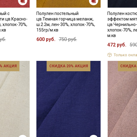
ный с
Полулен постельный
Полулен кост
и цв.Красно-
цв.Темная горчица меланж,
эффектом мят
, хлопок-70%,
ш.2.2м, лен-30%, хлопок-70%,
цв.Чернильно-
.кв
155гр/м.кв
хлопок-70%, л
м.кв
уб.
600 руб.
750 руб.
472 руб.
590
Только онла
% АКЦИЯ
СКИДКА 20% АКЦИЯ
СКИДКА