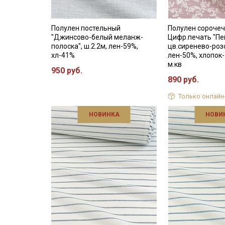
Полулен постельный
Полулен сороче
"Джинсово-белый меланж-
Цифр.печать "Пе
полоска", ш.2.2м, лен-59%,
цв.сиренево-розо
хл-41%
лен-50%, хлопок-
м.кв
950 руб.
890 руб.
Только онлайн
НОВИНКА
НОВИ