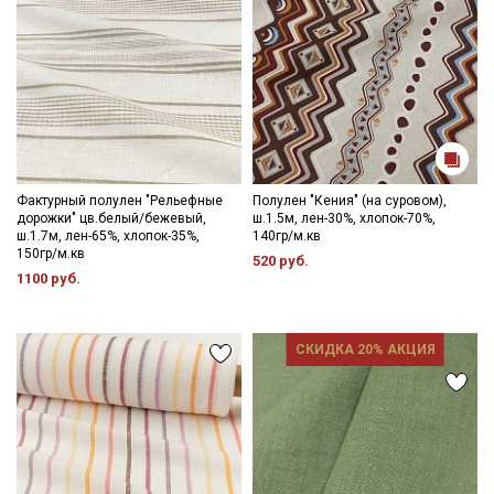
Фактурный полулен "Рельефные
Полулен "Кения" (на суровом),
дорожки" цв.белый/бежевый,
ш.1.5м, лен-30%, хлопок-70%,
ш.1.7м, лен-65%, хлопок-35%,
140гр/м.кв
150гр/м.кв
520 руб.
1100 руб.
СКИДКА 20% АКЦИЯ