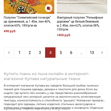
Полулен "Олимпийский пэчворк"
Фактурный полулен "Рельефные
цв.оранжевый, ш.1.45м, лен-40%,
дорожки" цв.белый/бежевый,
хлопок-60%, 180гр/м.кв
ш.2.45м, лен-62%, хлопок-38%,
150гр/м.
490 руб.
1450 руб.
1
2
3
4
5
6
...
13
Купить ткань из льна онлайн в интернет-
магазине Купава натуральные ткани
В интернет-магазине Купава вы найдете большой выбор льняных
тканей для пошива одежды, декора и текстиля для дома. Если вы
ищете, где купить лён онлайн, у нас представлен разнообразный
натуральный лен, который ценится за экологичность, естественную
текстуру, износостойкость и способность "дышать". Материал прекрасно
подходит для одежды, летних изделий, стильных аксессуаров и
Цены на ткани из льна в Купаве
интерьера, создавая ощущение натуральности и комфорта. Отдельно