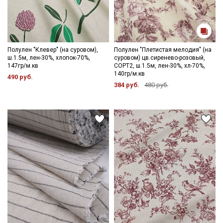
Полулен "Клевер" (на суровом),
Полулен "Плетистая мелодия" (на
ш.1.5м, лен-30%, хлопок-70%,
суровом) цв.сиренево-розовый,
147гр/м.кв
СОРТ2, ш.1.5м, лен-30%, хл-70%,
140гр/м.кв
490 руб.
384 руб.
480 руб.