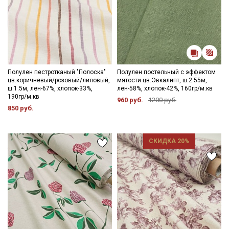
Полулен пестротканый "Полоска"
Полулен постельный с эффектом
цв.коричневый/розовый/лиловый,
мятости цв.Эвкалипт, ш.2.55м,
ш.1.5м, лен-67%, хлопок-33%,
лен-58%, хлопок-42%, 160гр/м.кв
190гр/м.кв
960 руб.
1200 руб.
850 руб.
СКИДКА 20%