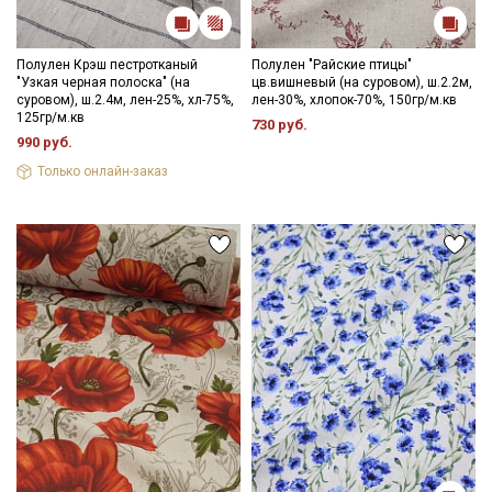
Полулен Крэш пестротканый
Полулен "Райские птицы"
"Узкая черная полоска" (на
цв.вишневый (на суровом), ш.2.2м,
суровом), ш.2.4м, лен-25%, хл-75%,
лен-30%, хлопок-70%, 150гр/м.кв
125гр/м.кв
730 руб.
990 руб.
Только онлайн-заказ