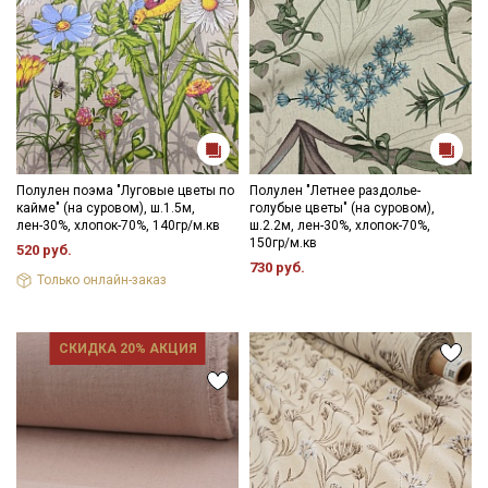
Полулен поэма "Луговые цветы по
Полулен "Летнее раздолье-
кайме" (на суровом), ш.1.5м,
голубые цветы" (на суровом),
лен-30%, хлопок-70%, 140гр/м.кв
ш.2.2м, лен-30%, хлопок-70%,
150гр/м.кв
520 руб.
730 руб.
Только онлайн-заказ
СКИДКА 20% АКЦИЯ