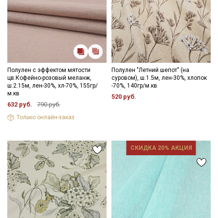
Полулен с эффектом мятости
Полулен "Летний шепот" (на
цв.Кофейно-розовый меланж,
суровом), ш.1.5м, лен-30%, хлопок
ш.2.15м, лен-30%, хл-70%, 155гр/
-70%, 140гр/м.кв
м.кв
520 руб.
632 руб.
790 руб.
Только онлайн-заказ
СКИДКА 20% АКЦИЯ