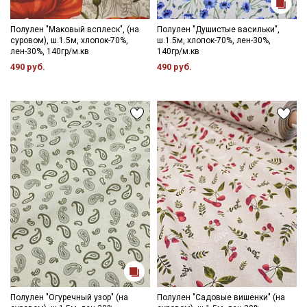
Полулен "Маковый всплеск", (на
Полулен "Душистые васильки",
суровом), ш.1.5м, хлопок-70%,
ш.1.5м, хлопок-70%, лен-30%,
лен-30%, 140гр/м.кв
140гр/м.кв
490 руб.
490 руб.
Полулен "Огуречный узор" (на
Полулен "Садовые вишенки" (на