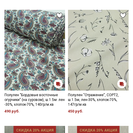
Полулен "Бордовые восточные
Полулен "Отражение", СОРТ2,
огурчики" (на суровом), ш.1.5м. лен
ш.1.5м, лен-30%, хлопок-70%,
-30%, хлопок-70%, 140гр/м.кв
147гр/м.кв
490 руб.
450 руб.
СКИДКА 20% АКЦИЯ
СКИДКА 20% АКЦИЯ