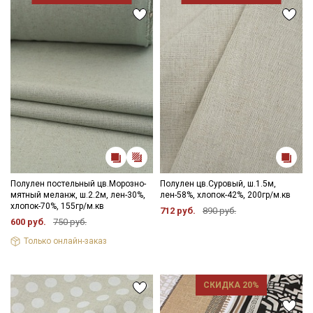
Секретная рассылка от Купава
Мы публикуем здесь дополнительные
промокоды и скидки до 30% на узкие
категории тканей
Электронная почта
Подписаться
Полулен постельный цв.Морозно-
Полулен цв.Суровый, ш.1.5м,
мятный меланж, ш.2.2м, лен-30%,
лен-58%, хлопок-42%, 200гр/м.кв
хлопок-70%, 155гр/м.кв
712 руб.
890 руб.
Ознакомлен(а) с
Политикой обработки персональных
600 руб.
750 руб.
данных
и даю
Согласие на обработку персональных
данных
Только онлайн-заказ
Даю
Согласие на получение рекламных и
информационных рассылок
СКИДКА 20%