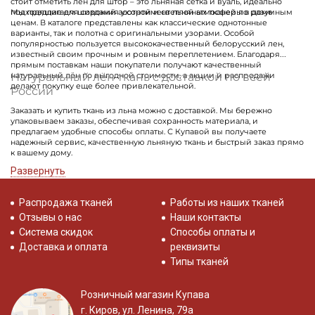
стоит отметить лен для штор – это льняная сетка и вуаль, идеально
подходящие для создания уютной и светлой атмосферы в доме
Мы предлагаем широкий ассортимент льняных тканей по разумным
ценам. В каталоге представлены как классические однотонные
варианты, так и полотна с оригинальными узорами. Особой
популярностью пользуется высококачественный белорусский лен,
известный своим прочным и ровным переплетением. Благодаря
прямым поставкам наши покупатели получают качественный
Натуральный лён ткань с доставкой по всей
натуральный лён по выгодной стоимости, а акции и распродажи
делают покупку еще более привлекательной.
России
Заказать и купить ткань из льна можно с доставкой. Мы бережно
упаковываем заказы, обеспечивая сохранность материала, и
предлагаем удобные способы оплаты. С Купавой вы получаете
надежный сервис, качественную льняную ткань и быстрый заказ прямо
к вашему дому.
Развернуть
Распродажа тканей
Работы из наших тканей
Отзывы о нас
Наши контакты
Система скидок
Способы оплаты и
Доставка и оплата
реквизиты
Типы тканей
Розничный магазин Купава
г. Киров, ул. Ленина, 79а