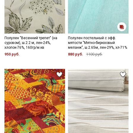
Полулен "Весенний трепет" (на
Полулен постельный с эфф.
суровом), ш.2.2 м, лен-24%,
мятости "Мятно-бирюзовый
хлопок-76%, 160гр/м.кв
меланж", ш.2.65м, лен-29%, хл-71%
950 руб.
880 руб.
1100 руб.