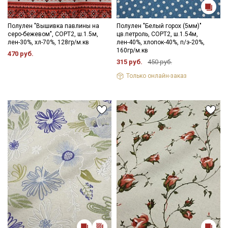
Полулен "Вышивка павлины на
Полулен "Белый горох (5мм)"
серо-бежевом", СОРТ2, ш.1.5м,
цв.петроль, СОРТ2, ш.1.54м,
лен-30%, хл-70%, 128гр/м.кв
лен-40%, хлопок-40%, п/э-20%,
160гр/м.кв
470 руб.
315 руб.
450 руб.
Только онлайн-заказ