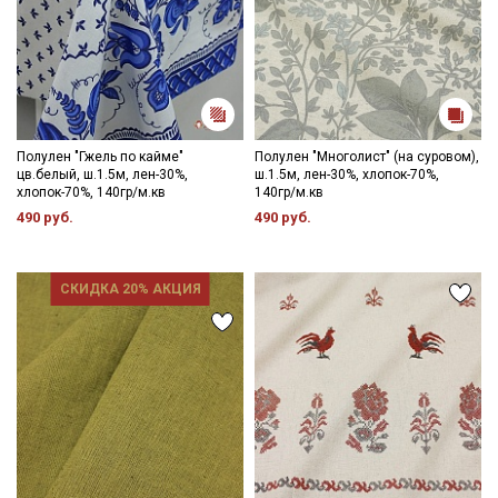
Полулен "Гжель по кайме"
Полулен "Многолист" (на суровом),
цв.белый, ш.1.5м, лен-30%,
ш.1.5м, лен-30%, хлопок-70%,
хлопок-70%, 140гр/м.кв
140гр/м.кв
490 руб.
490 руб.
СКИДКА 20% АКЦИЯ