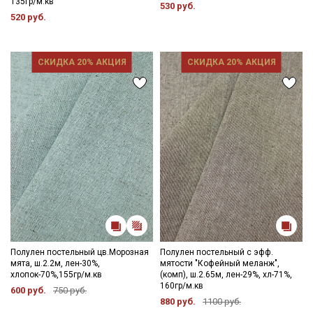
135гр/м.кв
530 руб.
520 руб.
СКИДКА 20% АКЦИЯ
СКИДКА 20% АКЦИЯ
Полулен постельный цв.Морозная
Полулен постельный с эфф.
мята, ш.2.2м, лен-30%,
мятости "Кофейный меланж",
хлопок-70%,155гр/м.кв
(комп), ш.2.65м, лен-29%, хл-71%,
160гр/м.кв
600 руб.
750 руб.
880 руб.
1100 руб.