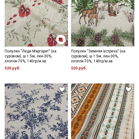
Полулен "Леди Маргарет" (на
Полулен "Зимняя встреча" (на
суровом), ш.1.5м, лен-30%,
суровом), ш.1.5м, лен-30%,
хлопок-70%, 140гр/м.кв
хлопок-70%, 140гр/м.кв
520 руб.
520 руб.