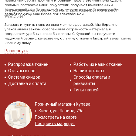
известный своим прочным и ровным переплетением. Благодаря
прямым поставкам наши покупатели получают качественный
Натуральный лён ткань с доставкой по всей
натуральный лён по выгодной стоимости, а акции и распродажи
делают покупку еще более привлекательной.
России
Заказать и купить ткань из льна можно с доставкой. Мы бережно
упаковываем заказы, обеспечивая сохранность материала, и
предлагаем удобные способы оплаты. С Купавой вы получаете
надежный сервис, качественную льняную ткань и быстрый заказ прямо
к вашему дому.
Развернуть
Распродажа тканей
Работы из наших тканей
Отзывы о нас
Наши контакты
Система скидок
Способы оплаты и
Доставка и оплата
реквизиты
Типы тканей
Розничный магазин Купава
г. Киров, ул. Ленина, 79а
Посмотреть на карте
Построить маршрут