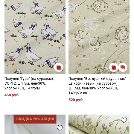
Мы публикуем здесь дополнительные
промокоды и скидки до 30% на узкие
категории тканей
Электронная почта
Подписаться
Полулен "Гуси" (на суровом),
Полулен "Воздушный одуванчик"
Ознакомлен(а) с
Политикой обработки персональных
СОРТ2, ш.1.5м, лен-30%,
цв.коричневый (на суровом),
данных
и даю
Согласие на обработку персональных
хлопок-70%, 147гр/м
ш.1.5м, лен-30%, хлопок-70%,
данных
140гр/м.кв
450 руб.
520 руб.
Даю
Согласие на получение рекламных и
информационных рассылок
СКИДКА 20% АКЦИЯ