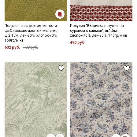
Полулен с эффектом мятости
Полулен "Вышивка петушки на
цв.Оливково-желтый меланж,
суровом с каймой", ш.1.5м,
ш.2.15м, лен-30%, хлопок-70%,
хлопок-70%, лен-30%, 140гр/м.кв
160гр/м.кв
490 руб.
632 руб.
790 руб.