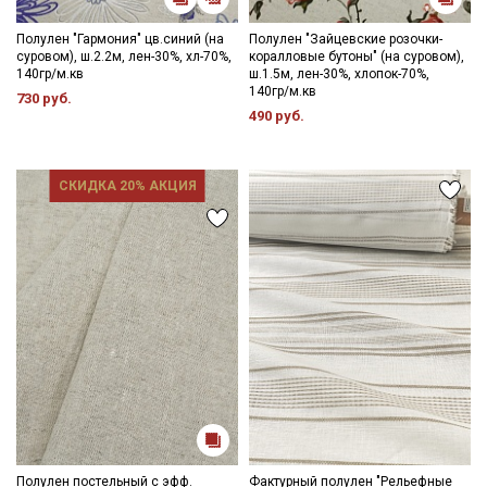
Полулен "Гармония" цв.синий (на
Полулен "Зайцевские розочки-
суровом), ш.2.2м, лен-30%, хл-70%,
коралловые бутоны" (на суровом),
140гр/м.кв
ш.1.5м, лен-30%, хлопок-70%,
140гр/м.кв
730 руб.
490 руб.
СКИДКА 20% АКЦИЯ
Полулен постельный с эфф.
Фактурный полулен "Рельефные