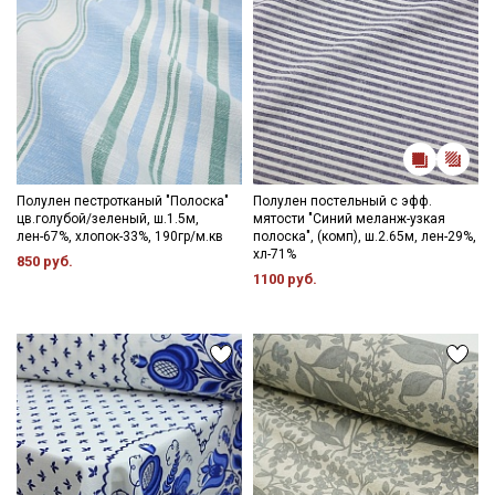
Полулен пестротканый "Полоска"
Полулен постельный с эфф.
цв.голубой/зеленый, ш.1.5м,
мятости "Синий меланж-узкая
лен-67%, хлопок-33%, 190гр/м.кв
полоска", (комп), ш.2.65м, лен-29%,
хл-71%
850 руб.
1100 руб.