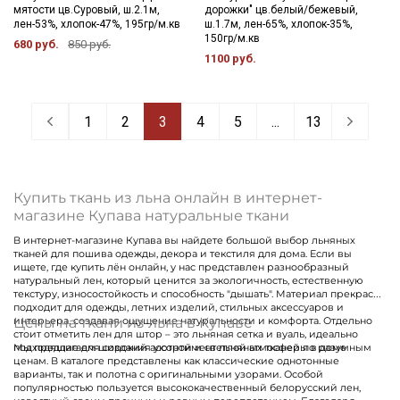
мятости цв.Суровый, ш.2.1м,
дорожки" цв.белый/бежевый,
лен-53%, хлопок-47%, 195гр/м.кв
ш.1.7м, лен-65%, хлопок-35%,
150гр/м.кв
680 руб.
850 руб.
1100 руб.
1
2
3
4
5
...
13
Купить ткань из льна онлайн в интернет-
магазине Купава натуральные ткани
В интернет-магазине Купава вы найдете большой выбор льняных
тканей для пошива одежды, декора и текстиля для дома. Если вы
ищете, где купить лён онлайн, у нас представлен разнообразный
натуральный лен, который ценится за экологичность, естественную
текстуру, износостойкость и способность "дышать". Материал прекрасно
подходит для одежды, летних изделий, стильных аксессуаров и
Цены на ткани из льна в Купаве
интерьера, создавая ощущение натуральности и комфорта. Отдельно
стоит отметить лен для штор – это льняная сетка и вуаль, идеально
подходящие для создания уютной и светлой атмосферы в доме
Мы предлагаем широкий ассортимент льняных тканей по разумным
ценам. В каталоге представлены как классические однотонные
варианты, так и полотна с оригинальными узорами. Особой
популярностью пользуется высококачественный белорусский лен,