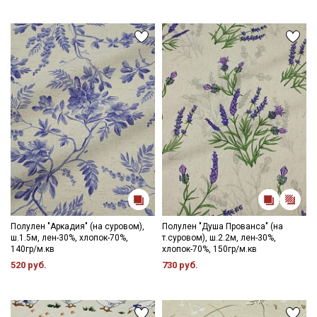
Полулен "Аркадия" (на суровом),
Полулен "Душа Прованса" (на
ш.1.5м, лен-30%, хлопок-70%,
т.суровом), ш.2.2м, лен-30%,
140гр/м.кв
хлопок-70%, 150гр/м.кв
520 руб.
730 руб.
Секретная рассылка от Купава