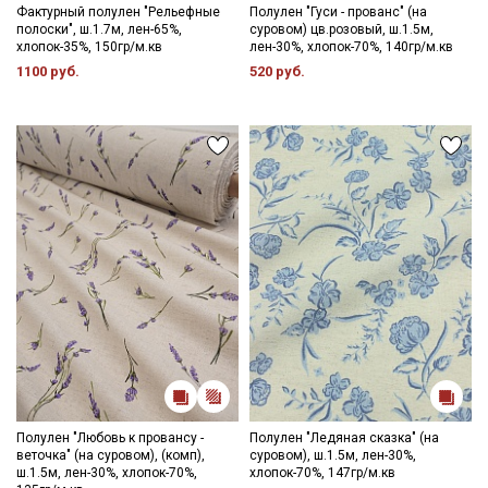
Фактурный полулен "Рельефные
Полулен "Гуси - прованс" (на
полоски", ш.1.7м, лен-65%,
суровом) цв.розовый, ш.1.5м,
хлопок-35%, 150гр/м.кв
лен-30%, хлопок-70%, 140гр/м.кв
1100 руб.
520 руб.
Полулен "Любовь к провансу -
Полулен "Ледяная сказка" (на
веточка" (на суровом), (комп),
суровом), ш.1.5м, лен-30%,
ш.1.5м, лен-30%, хлопок-70%,
хлопок-70%, 147гр/м.кв