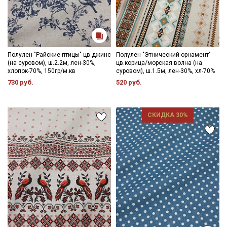
Полулен "Райские птицы" цв.джинс
Полулен "Этнический орнамент"
(на суровом), ш.2.2м, лен-30%,
цв.корица/морская волна (на
хлопок-70%, 150гр/м.кв
суровом), ш.1.5м, лен-30%, хл-70%
730 руб.
520 руб.
СКИДКА 30%