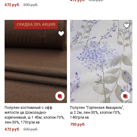
472 руб.
590 руб.
СКИДКА 20% АКЦИЯ
Полулен костюмный с эфф.
Полулен "Гортензия Акварель",
мятости цв.Шоколадно-
ш.2.2м, лен-30%, хлопок-70%,
коричневый, ш.1.45м, хлопок-70%,
140гр/м.кв
лен-30%, 170гр/м.кв
730 руб.
472 руб.
590 руб.