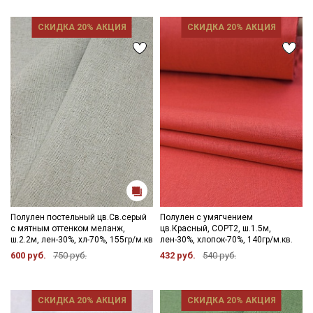
СКИДКА 20% АКЦИЯ
СКИДКА 20% АКЦИЯ
Полулен постельный цв.Св.серый
Полулен с умягчением
с мятным оттенком меланж,
цв.Красный, СОРТ2, ш.1.5м,
ш.2.2м, лен-30%, хл-70%, 155гр/м.кв
лен-30%, хлопок-70%, 140гр/м.кв.
600 руб.
750 руб.
432 руб.
540 руб.
Секретная рассылка от Купава
СКИДКА 20% АКЦИЯ
СКИДКА 20% АКЦИЯ