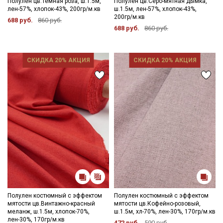
Полулен цв.Темная роза, ш.1.5м,
Полулен цв.Серо-мятная дымка,
лен-57%, хлопок-43%, 200гр/м.кв
ш.1.5м, лен-57%, хлопок-43%,
200гр/м.кв
688 руб.
860 руб.
688 руб.
860 руб.
СКИДКА 20% АКЦИЯ
СКИДКА 20% АКЦИЯ
Полулен костюмный с эффектом
Полулен костюмный с эффектом
мятости цв.Винтажно-красный
мятости цв.Кофейно-розовый,
меланж, ш.1.5м, хлопок-70%,
ш.1.5м, хл-70%, лен-30%, 170гр/м.кв
лен-30%, 170гр/м.кв
472 руб.
590 руб.