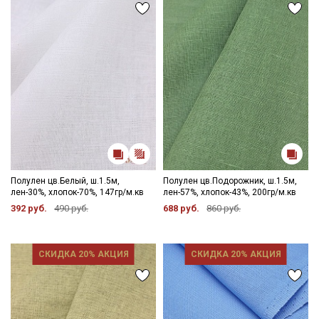
Мы публикуем здесь дополнительные
промокоды и скидки до 30% на узкие
категории тканей
Электронная почта
Подписаться
Полулен цв.Белый, ш.1.5м,
Полулен цв.Подорожник, ш.1.5м,
Ознакомлен(а) с
Политикой обработки персональных
лен-30%, хлопок-70%, 147гр/м.кв
лен-57%, хлопок-43%, 200гр/м.кв
данных
и даю
Согласие на обработку персональных
392 руб.
490 руб.
688 руб.
860 руб.
данных
Даю
Согласие на получение рекламных и
информационных рассылок
СКИДКА 20% АКЦИЯ
СКИДКА 20% АКЦИЯ