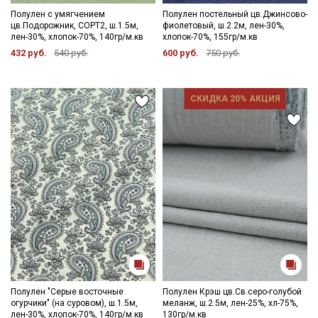
Полулен с умягчением
Полулен постельный цв.Джинсово-
цв.Подорожник, СОРТ2, ш.1.5м,
фиолетовый, ш.2.2м, лен-30%,
лен-30%, хлопок-70%, 140гр/м.кв
хлопок-70%, 155гр/м.кв
432 руб.
540 руб.
600 руб.
750 руб.
СКИДКА 20% АКЦИЯ
Полулен "Серые восточные
Полулен Крэш цв.Св.серо-голубой
огурчики" (на суровом), ш.1.5м,
меланж, ш.2.5м, лен-25%, хл-75%,
лен-30%, хлопок-70%, 140гр/м.кв
130гр/м.кв