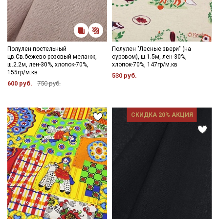
Полулен постельный
Полулен "Лесные звери" (на
цв.Св.бежево-розовый меланж,
суровом), ш.1.5м, лен-30%,
ш.2.2м, лен-30%, хлопок-70%,
хлопок-70%, 147гр/м.кв
155гр/м.кв
530 руб.
600 руб.
750 руб.
СКИДКА 20% АКЦИЯ