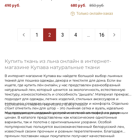
490 руб.
680 руб.
850 руб.
Только онлайн-заказ
1
2
3
4
...
16
Купить ткань из льна онлайн в интернет-
магазине Купава натуральные ткани
В интернет-магазине Купава вы найдете большой выбор льняных
тканей для пошива одежды, декора и текстиля для дома. Если вы
ищете, где купить лён онлайн, у нас представлен разнообразный
натуральный лен, который ценится за экологичность, естественную
текстуру, износостойкость и способность "дышать". Материал прекрасно
подходит для одежды, летних изделий, стильных аксессуаров и
Цены на ткани из льна в Купаве
интерьера, создавая ощущение натуральности и комфорта. Отдельно
стоит отметить лен для штор – это льняная сетка и вуаль, идеально
подходящие для создания уютной и светлой атмосферы в доме
Мы предлагаем широкий ассортимент льняных тканей по разумным
ценам. В каталоге представлены как классические однотонные
варианты, так и полотна с оригинальными узорами. Особой
популярностью пользуется высококачественный белорусский лен,
известный своим прочным и ровным переплетением. Благодаря
прямым поставкам наши покупатели получают качественный