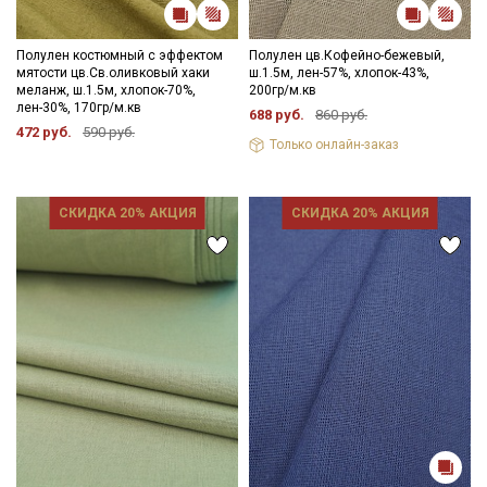
Полулен костюмный с эффектом
Полулен цв.Кофейно-бежевый,
мятости цв.Св.оливковый хаки
ш.1.5м, лен-57%, хлопок-43%,
меланж, ш.1.5м, хлопок-70%,
200гр/м.кв
лен-30%, 170гр/м.кв
688 руб.
860 руб.
472 руб.
590 руб.
Только онлайн-заказ
СКИДКА 20% АКЦИЯ
СКИДКА 20% АКЦИЯ