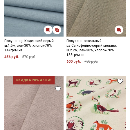
Полулен цв.Кадетский серый,
Полулен постельный
ш.1.5м, лен-30%, хлопок-70%,
цв.Св.кофейно-серый меланж,
147гр/м.кв
ш.2.2м, лен-30%, хлопок-70%,
155гр/м.кв
456 руб.
570 руб.
600 руб.
750 руб.
СКИДКА 20% АКЦИЯ