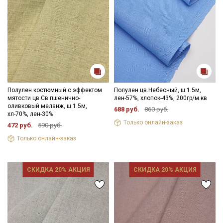
Полулен костюмный с эффектом
Полулен цв.Небесный, ш.1.5м,
мятости цв.Св.пшенично-
лен-57%, хлопок-43%, 200гр/м.кв
оливковый меланж, ш.1.5м,
688 руб.
860 руб.
хл-70%, лен-30%
Только онлайн-заказ
472 руб.
590 руб.
Только онлайн-заказ
СКИДКА 20% АКЦИЯ
СКИДКА 20% АКЦИЯ