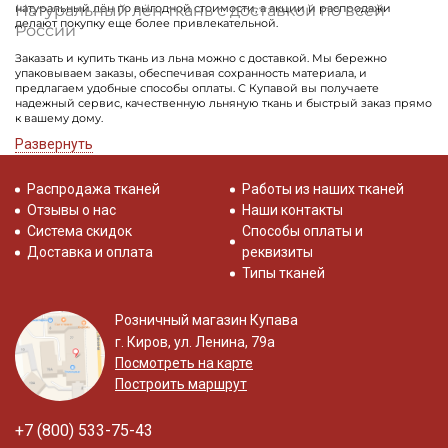
Натуральный лён ткань с доставкой по всей
натуральный лён по выгодной стоимости, а акции и распродажи
делают покупку еще более привлекательной.
России
Заказать и купить ткань из льна можно с доставкой. Мы бережно
упаковываем заказы, обеспечивая сохранность материала, и
предлагаем удобные способы оплаты. С Купавой вы получаете
надежный сервис, качественную льняную ткань и быстрый заказ прямо
к вашему дому.
Развернуть
Распродажа тканей
Работы из наших тканей
Отзывы о нас
Наши контакты
Система скидок
Способы оплаты и
Доставка и оплата
реквизиты
Типы тканей
Розничный магазин Купава
г. Киров, ул. Ленина, 79а
Посмотреть на карте
Построить маршрут
+7 (800) 533-75-43