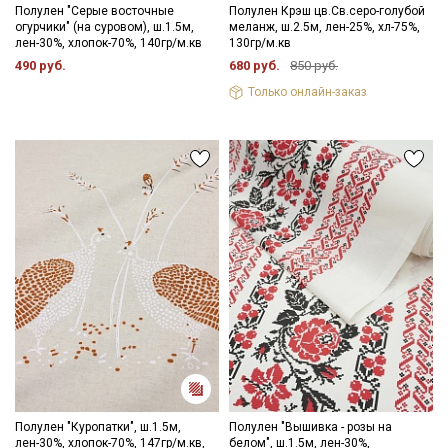
Полулен "Серые восточные
Полулен Крэш цв.Св.серо-голубой
огурчики" (на суровом), ш.1.5м,
меланж, ш.2.5м, лен-25%, хл-75%,
лен-30%, хлопок-70%, 140гр/м.кв
130гр/м.кв
490 руб.
680 руб.
850 руб.
Только онлайн-заказ
Полулен "Куропатки", ш.1.5м,
Полулен "Вышивка - розы на
лен-30%, хлопок-70%, 147гр/м.кв,
белом", ш.1.5м, лен-30%,