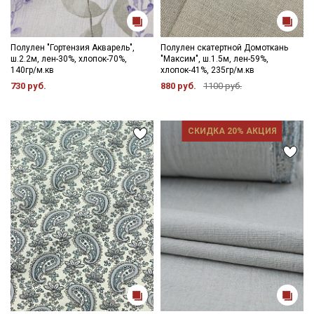
Полулен "Гортензия Акварель",
Полулен скатертной Домоткань
ш.2.2м, лен-30%, хлопок-70%,
"Максим", ш.1.5м, лен-59%,
140гр/м.кв
хлопок-41%, 235гр/м.кв
730 руб.
880 руб.
1100 руб.
СКИДКА 20% АКЦИЯ