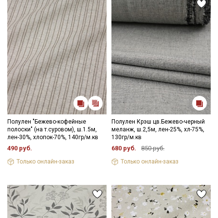
Мы публикуем здесь дополнительные
промокоды и скидки до 30% на узкие
категории тканей
Электронная почта
Подписаться
Полулен "Бежево-кофейные
Полулен Крэш цв.Бежево-черный
полоски" (на т.суровом), ш.1.5м,
меланж, ш.2,5м, лен-25%, хл-75%,
Ознакомлен(а) с
Политикой обработки персональных
лен-30%, хлопок-70%, 140гр/м.кв
130гр/м.кв
данных
и даю
Согласие на обработку персональных
данных
490 руб.
680 руб.
850 руб.
Даю
Согласие на получение рекламных и
Только онлайн-заказ
Только онлайн-заказ
информационных рассылок