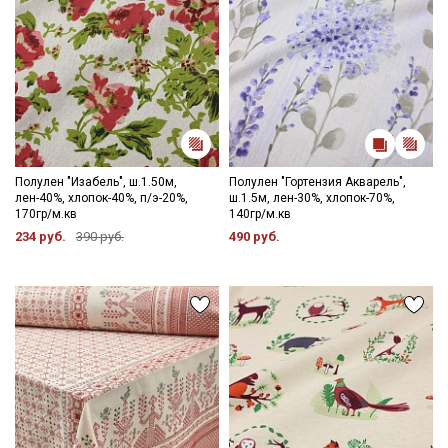
Полулен "Изабель", ш.1.50м,
Полулен "Гортензия Акварель",
лен-40%, хлопок-40%, п/э-20%,
ш.1.5м, лен-30%, хлопок-70%,
170гр/м.кв
140гр/м.кв
234 руб.
390 руб.
490 руб.