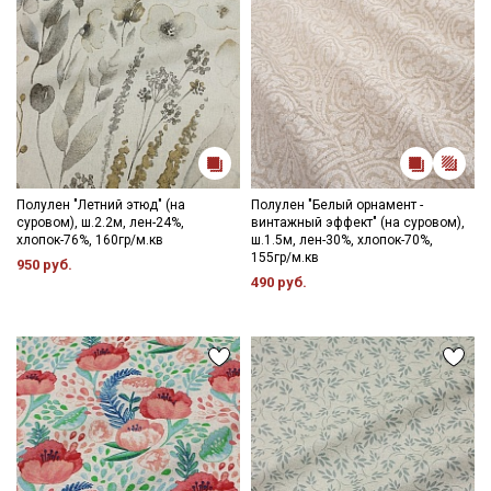
Полулен "Летний этюд" (на
Полулен "Белый орнамент -
суровом), ш.2.2м, лен-24%,
винтажный эффект" (на суровом),
хлопок-76%, 160гр/м.кв
ш.1.5м, лен-30%, хлопок-70%,
155гр/м.кв
950 руб.
490 руб.