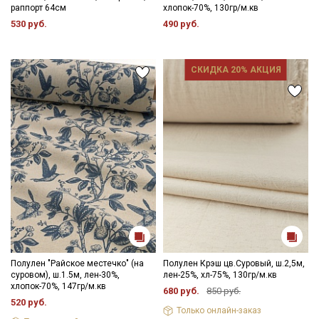
раппорт 64см
хлопок-70%, 130гр/м.кв
530 руб.
490 руб.
СКИДКА 20% АКЦИЯ
Полулен "Райское местечко" (на
Полулен Крэш цв.Суровый, ш.2,5м,
суровом), ш.1.5м, лен-30%,
лен-25%, хл-75%, 130гр/м.кв
хлопок-70%, 147гр/м.кв
680 руб.
850 руб.
520 руб.
Только онлайн-заказ