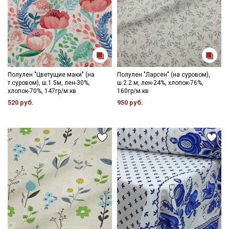
Полулен "Цветущие маки" (на
Полулен "Ларсен" (на суровом),
т.суровом), ш.1.5м, лен-30%,
ш.2.2 м, лен-24%, хлопок-76%,
хлопок-70%, 147гр/м.кв
160гр/м.кв
520 руб.
950 руб.