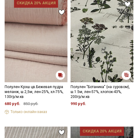
СКИДКА 20% АКЦИЯ
Полулен Крэш цв.Бежевая пудра
Полулен "Ботаника" (на суровом),
меланж, ш.2,5м, лен-25%, хл-75%,
ш.1.5м, лен-57%, хлопок-43%,
130гр/м.кв
200гр/м.кв
680 руб.
850 руб.
990 руб.
Только онлайн-заказ
Секретная рассылка от Купава
СКИДКА 20% АКЦИЯ