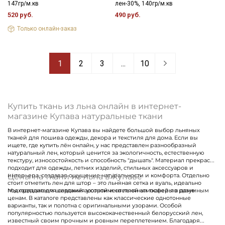
147гр/м.кв
лен-30%, 140гр/м.кв
520 руб.
490 руб.
Только онлайн-заказ
1
2
3
...
10
Купить ткань из льна онлайн в интернет-
магазине Купава натуральные ткани
В интернет-магазине Купава вы найдете большой выбор льняных
тканей для пошива одежды, декора и текстиля для дома. Если вы
ищете, где купить лён онлайн, у нас представлен разнообразный
натуральный лен, который ценится за экологичность, естественную
текстуру, износостойкость и способность "дышать". Материал прекрасно
подходит для одежды, летних изделий, стильных аксессуаров и
Цены на ткани из льна в Купаве
интерьера, создавая ощущение натуральности и комфорта. Отдельно
стоит отметить лен для штор – это льняная сетка и вуаль, идеально
подходящие для создания уютной и светлой атмосферы в доме
Мы предлагаем широкий ассортимент льняных тканей по разумным
ценам. В каталоге представлены как классические однотонные
варианты, так и полотна с оригинальными узорами. Особой
популярностью пользуется высококачественный белорусский лен,
известный своим прочным и ровным переплетением. Благодаря