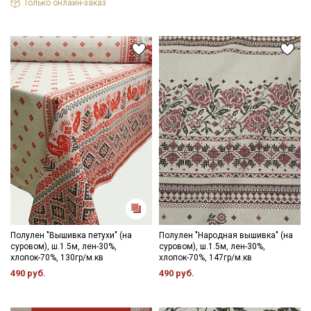
Только онлайн-заказ
Полулен "Вышивка петухи" (на
Полулен "Народная вышивка" (на
суровом), ш.1.5м, лен-30%,
суровом), ш.1.5м, лен-30%,
хлопок-70%, 130гр/м.кв
хлопок-70%, 147гр/м.кв
490 руб.
490 руб.