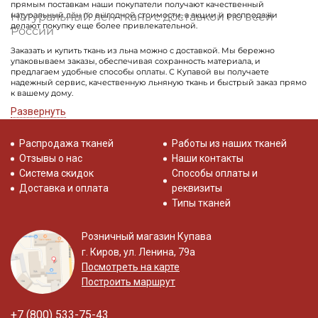
прямым поставкам наши покупатели получают качественный
Натуральный лён ткань с доставкой по всей
натуральный лён по выгодной стоимости, а акции и распродажи
делают покупку еще более привлекательной.
России
Заказать и купить ткань из льна можно с доставкой. Мы бережно
упаковываем заказы, обеспечивая сохранность материала, и
предлагаем удобные способы оплаты. С Купавой вы получаете
надежный сервис, качественную льняную ткань и быстрый заказ прямо
к вашему дому.
Развернуть
Распродажа тканей
Работы из наших тканей
Отзывы о нас
Наши контакты
Система скидок
Способы оплаты и
Доставка и оплата
реквизиты
Типы тканей
Розничный магазин Купава
г. Киров, ул. Ленина, 79а
Посмотреть на карте
Построить маршрут
+7 (800) 533-75-43