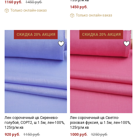
155гр/м.кв
1160 руб.
1450 руб.
Даю
Согласие на получение рекламных и
1450 руб.
информационных рассылок
Только онлайн-заказ
Только онлайн-заказ
СКИДКА 20% АКЦИЯ
СКИДКА 20% АКЦИЯ
Лен сорочечный цв.Сиренево-
Лен сорочечный цв.Светло-
голубой, СОРТ2, ш.1.5м, лен-100%,
розовая фуксия, ш.1.5м, лен-100%,
125гр/м.кв
125гр/м.кв
920 руб.
1150 руб.
1000 руб.
1250 руб.