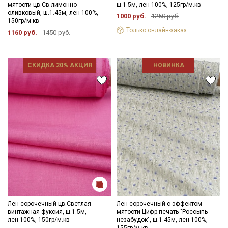
мятости цв.Св.лимонно-
ш.1.5м, лен-100%, 125гр/м.кв
оливковый, ш.1.45м, лен-100%,
1000 руб.
1250 руб.
150гр/м.кв
Только онлайн-заказ
1160 руб.
1450 руб.
Секретная рассылка от Купава
СКИДКА 20% АКЦИЯ
НОВИНКА
Мы публикуем здесь дополнительные
промокоды и скидки до 30% на узкие
категории тканей
Электронная почта
Подписаться
Лен сорочечный цв.Светлая
Лен сорочечный с эффектом
Ознакомлен(а) с
Политикой обработки персональных
винтажная фуксия, ш.1.5м,
мятости Цифр.печать "Россыпь
данных
и даю
Согласие на обработку персональных
лен-100%, 150гр/м.кв
незабудок", ш.1.45м, лен-100%,
данных