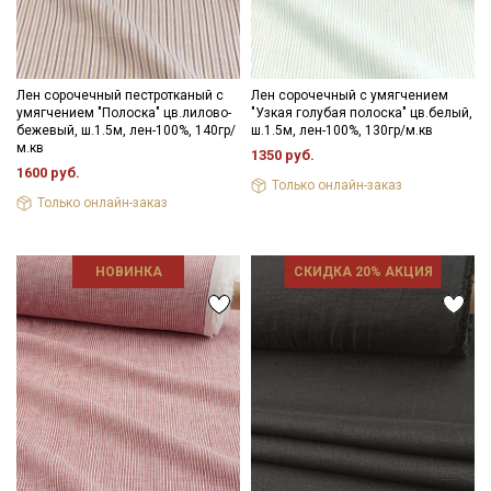
Лен сорочечный пестротканый с
Лен сорочечный с умягчением
умягчением "Полоска" цв.лилово-
"Узкая голубая полоска" цв.белый,
бежевый, ш.1.5м, лен-100%, 140гр/
ш.1.5м, лен-100%, 130гр/м.кв
м.кв
1350 руб.
1600 руб.
Только онлайн-заказ
Только онлайн-заказ
НОВИНКА
СКИДКА 20% АКЦИЯ