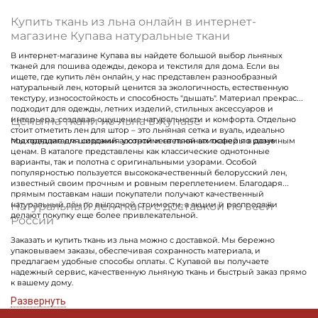
Купить ткань из льна онлайн в интернет-
магазине Купава натуральные ткани
В интернет-магазине Купава вы найдете большой выбор льняных
тканей для пошива одежды, декора и текстиля для дома. Если вы
ищете, где купить лён онлайн, у нас представлен разнообразный
натуральный лен, который ценится за экологичность, естественную
текстуру, износостойкость и способность "дышать". Материал прекрасно
подходит для одежды, летних изделий, стильных аксессуаров и
Цены на ткани из льна в Купаве
интерьера, создавая ощущение натуральности и комфорта. Отдельно
стоит отметить лен для штор – это льняная сетка и вуаль, идеально
подходящие для создания уютной и светлой атмосферы в доме
Мы предлагаем широкий ассортимент льняных тканей по разумным
ценам. В каталоге представлены как классические однотонные
варианты, так и полотна с оригинальными узорами. Особой
популярностью пользуется высококачественный белорусский лен,
известный своим прочным и ровным переплетением. Благодаря
прямым поставкам наши покупатели получают качественный
Натуральный лён ткань с доставкой по всей
натуральный лён по выгодной стоимости, а акции и распродажи
делают покупку еще более привлекательной.
России
Заказать и купить ткань из льна можно с доставкой. Мы бережно
упаковываем заказы, обеспечивая сохранность материала, и
предлагаем удобные способы оплаты. С Купавой вы получаете
надежный сервис, качественную льняную ткань и быстрый заказ прямо
к вашему дому.
Развернуть