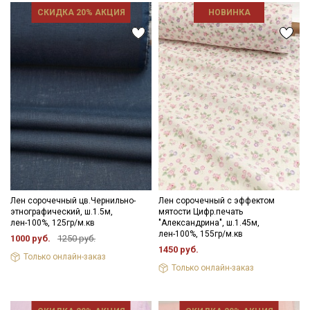
СКИДКА 20% АКЦИЯ
НОВИНКА
Лен сорочечный цв.Чернильно-
Лен сорочечный с эффектом
этнографический, ш.1.5м,
мятости Цифр.печать
лен-100%, 125гр/м.кв
"Александрина", ш.1.45м,
лен-100%, 155гр/м.кв
1000 руб.
1250 руб.
1450 руб.
Только онлайн-заказ
Только онлайн-заказ