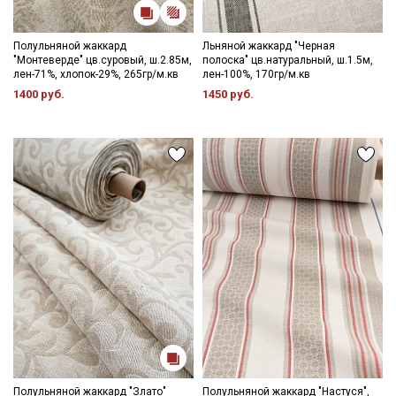
Полульняной жаккард
Льняной жаккард "Черная
"Монтеверде" цв.суровый, ш.2.85м,
полоска" цв.натуральный, ш.1.5м,
лен-71%, хлопок-29%, 265гр/м.кв
лен-100%, 170гр/м.кв
1400 руб.
1450 руб.
Полульняной жаккард "Злато"
Полульняной жаккард "Настуся",