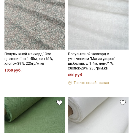
Полульняной жаккард "Эхо
Полульняной жаккард с
цветения", ш.1.45м, лен-61%,
умягчением "Магия узоров"
хлопок-39%, 225гр/м.кв
цв.белый, ш.1.4м, лен-71%,
хлопок-29%, 235гр/м.кв
1050 руб.
650 руб.
Только онлайн-заказ