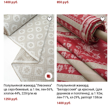
1400 руб.
850 руб.
Полульняной жаккард "Лявониха"
Полульняной жаккард
цв.серо-бежевый, ш.1.6м, лен-56%,
"Белорусский" цв.красный, (для
хлопок-44%, 220гр/м.кв
рушников и полотенец), ш.1.92м,
лен-71%, хл-29%, раппорт 158см
1250 руб.
1400 руб.