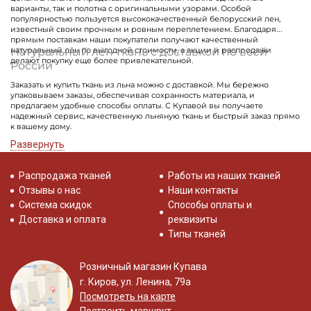
варианты, так и полотна с оригинальными узорами. Особой
популярностью пользуется высококачественный белорусский лен,
известный своим прочным и ровным переплетением. Благодаря
прямым поставкам наши покупатели получают качественный
Натуральный лён ткань с доставкой по всей
натуральный лён по выгодной стоимости, а акции и распродажи
делают покупку еще более привлекательной.
России
Заказать и купить ткань из льна можно с доставкой. Мы бережно
упаковываем заказы, обеспечивая сохранность материала, и
предлагаем удобные способы оплаты. С Купавой вы получаете
надежный сервис, качественную льняную ткань и быстрый заказ прямо
к вашему дому.
Развернуть
Распродажа тканей
Работы из наших тканей
Отзывы о нас
Наши контакты
Система скидок
Способы оплаты и
Доставка и оплата
реквизиты
Типы тканей
Розничный магазин Купава
г. Киров, ул. Ленина, 79а
Посмотреть на карте