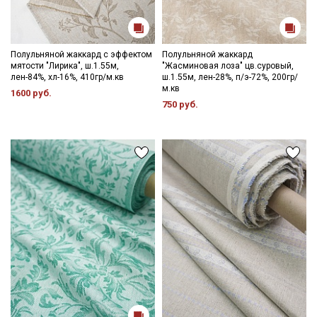
Полульняной жаккард с эффектом
Полульняной жаккард
мятости "Лирика", ш.1.55м,
"Жасминовая лоза" цв.суровый,
лен-84%, хл-16%, 410гр/м.кв
ш.1.55м, лен-28%, п/э-72%, 200гр/
м.кв
1600 руб.
750 руб.