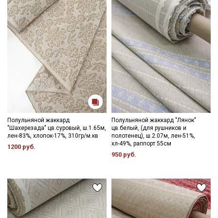
Секретная рассылка от Купава
Мы публикуем здесь дополнительные
промокоды и скидки до 30% на узкие
категории тканей
Электронная почта
Подписаться
Полульняной жаккард
Полульняной жаккард "Лянок"
"Шахерезада" цв.суровый, ш.1.65м,
цв.белый, (для рушников и
лен-83%, хлопок-17%, 310гр/м.кв
полотенец), ш.2.07м, лен-51%,
Ознакомлен(а) с
Политикой обработки персональных
хл-49%, раппорт 55см
1200 руб.
данных
и даю
Согласие на обработку персональных
950 руб.
данных
Даю
Согласие на получение рекламных и
информационных рассылок