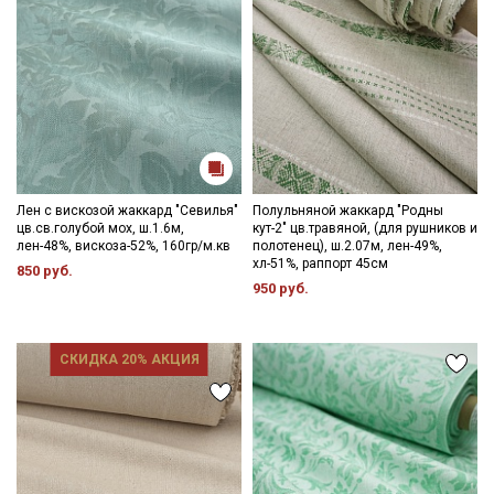
Лен с вискозой жаккард "Севилья"
Полульняной жаккард "Родны
цв.св.голубой мох, ш.1.6м,
кут-2" цв.травяной, (для рушников и
лен-48%, вискоза-52%, 160гр/м.кв
полотенец), ш.2.07м, лен-49%,
хл-51%, раппорт 45см
850 руб.
950 руб.
СКИДКА 20% АКЦИЯ