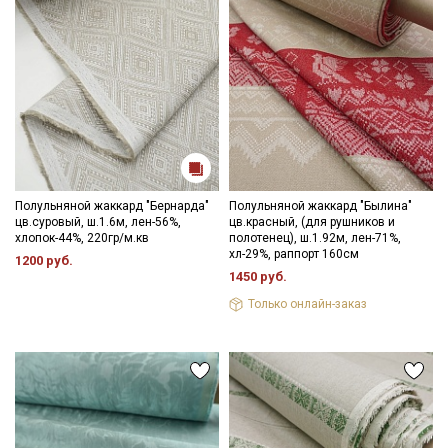
Полульняной жаккард "Бернарда"
Полульняной жаккард "Былина"
цв.суровый, ш.1.6м, лен-56%,
цв.красный, (для рушников и
хлопок-44%, 220гр/м.кв
полотенец), ш.1.92м, лен-71%,
хл-29%, раппорт 160см
1200 руб.
1450 руб.
Только онлайн-заказ