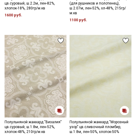
цв.суровый, ш.2.2м, лен-82%,
(для рушников и полотенец),
хлопок-18%, 280гр/м.кв
ш.2.07м, лен-52%, хл-48%, 215гр/
м.кв
1600 руб.
1100 руб.
Полульняной жаккард "Визалия"
Полульняной жаккард "Морозный
цв.суровый, ш.1.8м, лен-52%,
узор" цв.сливочный пломбир,
хлопок-48%, 210гр/м.кв
ш.1.8м, лен-50%, хлопок-50%