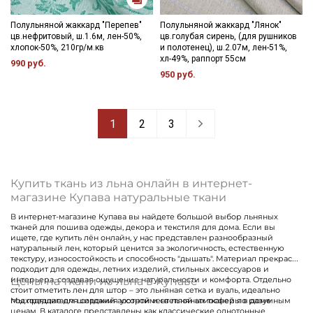
Полульняной жаккард "Перепев"
Полульняной жаккард "Лянок"
цв.нефритовый, ш.1.6м, лен-50%,
цв.голубая сирень, (для рушников
хлопок-50%, 210гр/м.кв
и полотенец), ш.2.07м, лен-51%,
хл-49%, раппорт 55см
990 руб.
950 руб.
1
2
3
Купить ткань из льна онлайн в интернет-
магазине Купава натуральные ткани
В интернет-магазине Купава вы найдете большой выбор льняных
тканей для пошива одежды, декора и текстиля для дома. Если вы
ищете, где купить лён онлайн, у нас представлен разнообразный
натуральный лен, который ценится за экологичность, естественную
текстуру, износостойкость и способность "дышать". Материал прекрасно
подходит для одежды, летних изделий, стильных аксессуаров и
Цены на ткани из льна в Купаве
интерьера, создавая ощущение натуральности и комфорта. Отдельно
стоит отметить лен для штор – это льняная сетка и вуаль, идеально
подходящие для создания уютной и светлой атмосферы в доме
Мы предлагаем широкий ассортимент льняных тканей по разумным
ценам. В каталоге представлены как классические однотонные