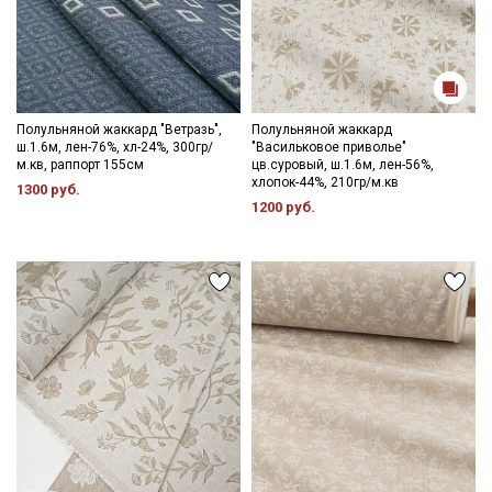
Полульняной жаккард "Ветразь",
Полульняной жаккард
ш.1.6м, лен-76%, хл-24%, 300гр/
"Васильковое приволье"
м.кв, раппорт 155см
цв.суровый, ш.1.6м, лен-56%,
хлопок-44%, 210гр/м.кв
1300 руб.
1200 руб.