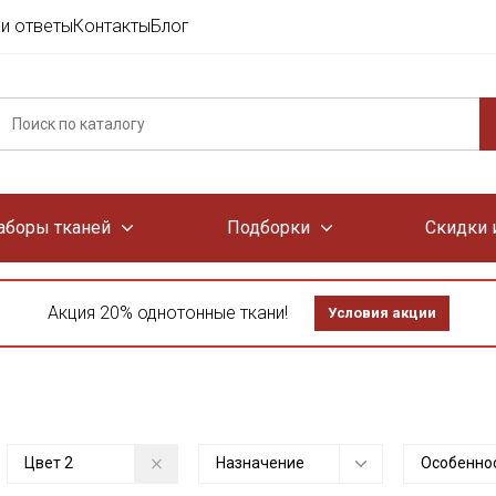
и ответы
Контакты
Блог
аборы тканей
Подборки
Скидки 
Акция 20% однотонные ткани!
Условия акции
Цвет
2
Назначение
Особенно