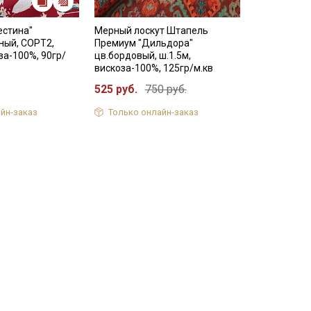
естина"
Мерный лоскут Штапель
ный, СОРТ2,
Премиум "Дильдора"
за-100%, 90гр/
цв.бордовый, ш.1.5м,
вискоза-100%, 125гр/м.кв
525 руб.
750 руб.
йн-заказ
Только онлайн-заказ