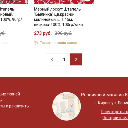
Штапель
Мерный лоскут Штапель
иновый,
"Былинка" цв.красно-
-100%, 90гр/
малиновый, ш.1.45м,
вискоза-100%, 100гр/м.кв
уб.
273 руб.
390 руб.
-заказ
Только онлайн-заказ
1
2
ших тканей
Розничный магазин К
ты
г. Киров, ул. Лени
ты и реквизиты
Посмотреть на
Построить м