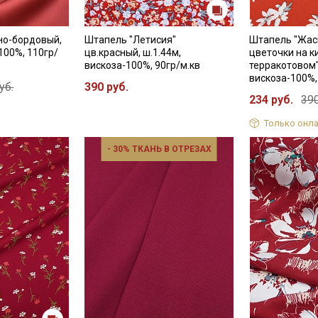
но-бордовый,
Штапель "Летисия"
Штапель "Жа
100%, 110гр/
цв.красный, ш.1.44м,
цветочки на к
вискоза-100%, 90гр/м.кв
терракотовом",
Секретная рассылка от
вискоза-100%,
уб.
390 руб.
234 руб.
390
Купава
Только онла
Мы публикуем здесь дополнительные
- 30% ТКАНЬ В ОТРЕЗАХ
промокоды и скидки до 30% на узкие
категории тканей
Электронная почта
Подписаться
Ознакомлен(а) с
Политикой обработки персональных