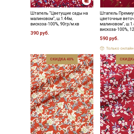
Штапель "Цветущие сады на
Штапель Премиу
малиновом", ш.1.44м,
цветочные веточ
вискоза-100%, 90гр/м.кв
малиновом", ш.1.
вискоза-100%, 1
390 руб.
590 руб.
Только онлайн
СКИДКА 40%
СКИДКА