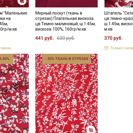
данных
и даю
Согласие на обработку персональных
данных
м "Маленькие
Мерный лоскут (ткань в
Штапель "Сел
ки на
Даю
Согласие на получение рекламных и
отрезах) Плательная вискоза
цв.темно-крас
информационных рассылок
45м,
цв.Темно-малиновый, ш.1.45м,
ш.1.45м, виско
20гр/м.кв
вискоза-100%, 160гр/м.кв
м.кв
441 руб.
630 руб.
370 руб.
-заказ
Только онла
 40%
- 30% ТКАНЬ В ОТРЕЗАХ