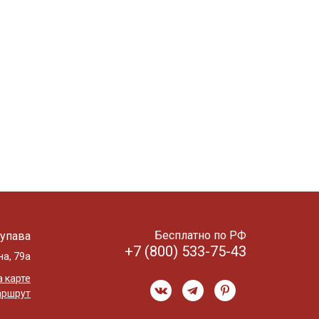
Бесплатно по РФ
упава
+7 (800) 533-75-43
на, 79а
 карте
аршрут