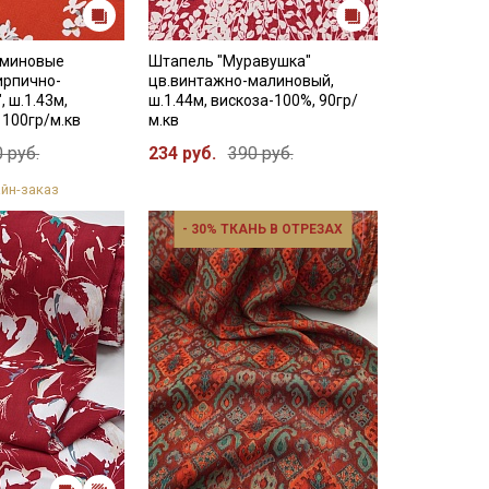
сминовые
Штапель "Муравушка"
ирпично-
цв.винтажно-малиновый,
 ш.1.43м,
ш.1.44м, вискоза-100%, 90гр/
 100гр/м.кв
м.кв
 руб.
234 руб.
390 руб.
йн-заказ
- 30% ТКАНЬ В ОТРЕЗАХ