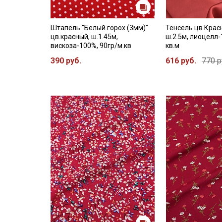
Штапель "Белый горох (3мм)"
Тенсель цв.Крас
цв.красный, ш.1.45м,
ш.2.5м, лиоцелл-
вискоза-100%, 90гр/м.кв
кв.м
390 руб.
616 руб.
770 р