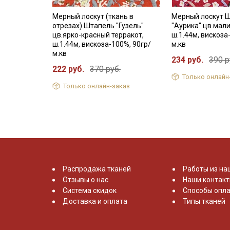
Мерный лоскут (ткань в
Мерный лоскут 
отрезах) Штапель "Гузель"
"Аурика" цв.мал
цв.ярко-красный терракот,
ш.1.44м, вискоза
ш.1.44м, вискоза-100%, 90гр/
м.кв
м.кв
234 руб.
390 р
222 руб.
370 руб.
Только онлайн
Только онлайн-заказ
Распродажа тканей
Работы из на
Отзывы о нас
Наши контак
Система скидок
Способы опла
Доставка и оплата
Типы тканей