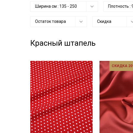
Ширина см :
135
-
250
Плотность :
Остаток товара
Скидка
Красный штапель
СКИДКА 20