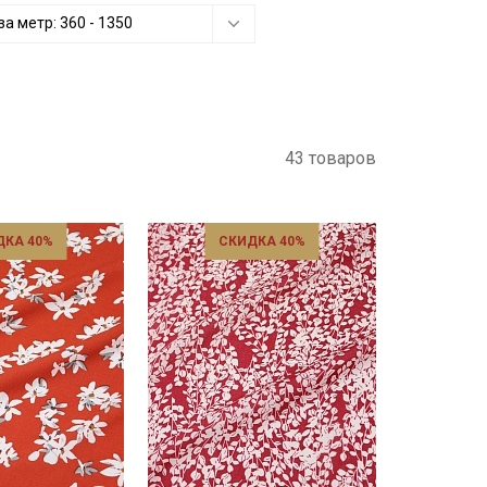
за метр:
360
-
1350
43 товаров
ДКА 40%
СКИДКА 40%