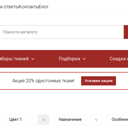
и ответы
Контакты
Блог
аборы тканей
Подборки
Скидки 
Акция 20% однотонные ткани!
Условия акции
Цвет
1
Назначение
Особенн