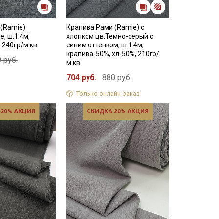
 (Ramie)
Крапива Рами (Ramie) с
, ш.1.4м,
хлопком цв.Темно-серый с
 240гр/м.кв
синим оттенком, ш.1.4м,
крапива-50%, хл-50%, 210гр/
 руб.
м.кв
704 руб.
880 руб.
Только онлайн-заказ
 20% АКЦИЯ
СКИДКА 20% АКЦИЯ