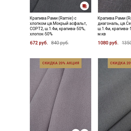
Крапива Рами (Ramie) с
Крапива Рами (R
хлопком цв.Мокрый асфальт,
диагональ, цв.С
СОРТ2, ш.1.4м, крапива-50%,
ш.1.4м, крапива-
хлопок-50%
м.кв
672 руб.
840 руб.
1080 руб.
1350
СКИДКА 20% АКЦИЯ
СКИДКА 20