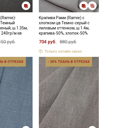
(Ramie)-
Крапива Рами (Ramie) с
в.Темный
хлопком цв.Темно-серый с
еный, ш.1.35м,
лиловым оттенком, ш.1.4м,
 240гр/м.кв
крапива-50%, хлопок-50%
350 руб.
704 руб.
880 руб.
Только онлайн-заказ
НЬ В ОТРЕЗАХ
- 30% ТКАНЬ В ОТРЕЗАХ