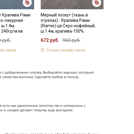
т Крапива Рами
Мерный лоскут (ткань в
ро-лазурная
отрезах) - Крапива Рами
 ш.1.4м,
(Ramie) цв.Серо-кофейный,
 240гр/м.кв
ш.1.4м, крапива-100%.
 руб.
672 руб.
960 руб.
йн-заказ
Только онлайн-заказ
ани с добавлением хлопка. Выбирайте вариант, который
 свойства волокна. Сделайте выбор в пользу
 есть как однотонные полотна, так и материалы с
и и скидки делают покупку еще выгоднее.