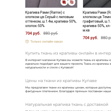
Крапива Рами (Ramie) с
Крапива Рами (R
хлопком цв.Серый с лиловым
хлопком цв.Темн
оттенком, ш.1.4м, крапива-50%,
графитовый, ш.1.
хлопок-50%
крапива-50%, хл-
м.кв
704 руб.
880 руб.
704 руб.
880 р
Только онлайн-заказ
Купить ткань из крапивы онлайн в инте
В интернет-магазине Купава вы можете ткань из крапивы ку
идеально подойдет для вашего проекта. Ткань из крапивы
натуральности и стиля с Купавой!
Цены на ткани из крапивы Купаве
Мы предлагаем ткани из крапивы ценам, которые доступны к
фактурным плетением. Благодаря прямым поставкам наши к
Натуральная крапива ткань с доставкой