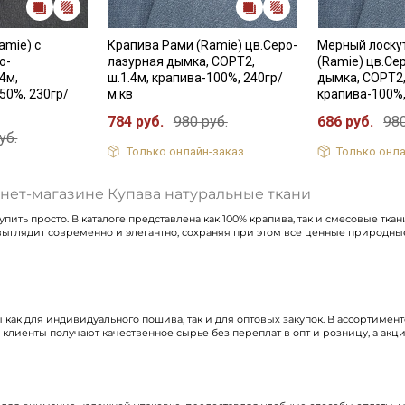
amie) с
Крапива Рами (Ramie) цв.Серо-
Мерный лоску
о-
лазурная дымка, СОРТ2,
(Ramie) цв.Се
4м,
ш.1.4м, крапива-100%, 240гр/
дымка, СОРТ2,
50%, 230гр/
м.кв
крапива-100%,
784 руб.
980 руб.
686 руб.
980
уб.
Только онлайн-заказ
Только онла
рнет-магазине Купава натуральные ткани
пить просто. В каталоге представлена как 100% крапива, так и смесовые тк
 выглядит современно и элегантно, сохраняя при этом все ценные природные
ак для индивидуального пошива, так и для оптовых закупок. В ассортименте
лиенты получают качественное сырье без переплат в опт и розницу, а акци