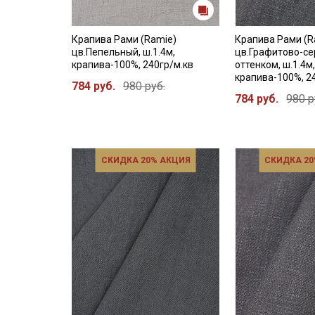
Крапива Рами (Ramie)
Крапива Рами (R
цв.Пепельный, ш.1.4м,
цв.Графитово-се
крапива-100%, 240гр/м.кв
оттенком, ш.1.4м
крапива-100%, 2
784 руб.
980 руб.
784 руб.
980 р
СКИДКА 20% АКЦИЯ
СКИДКА 20