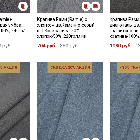
amie)-
Крапива Рами (Ramie) с
Крапива Рами 
Подписаться
ерая умбра,
хлопком цв.Каменно-серый,
диагональ, ц
100%, 240гр/
ш.1.4м, крапива-50%,
графитово-зел
Ознакомлен(а) с
Политикой обработки персональных
хлопок-50%, 220гр/м.кв
крапива-100%,
данных
и даю
Согласие на обработку персональных
 руб.
704 руб.
880 руб.
1080 руб.
1
данных
Даю
Согласие на получение рекламных и
информационных рассылок
% АКЦИЯ
СКИДКА 20% АКЦИЯ
- 30% ТКА