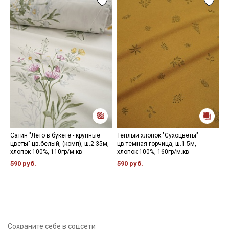
Сатин "Лето в букете - крупные
Теплый хлопок "Сухоцветы"
Н
цветы" цв.белый, (комп), ш.2.35м,
цв.темная горчица, ш.1.5м,
9
хлопок-100%, 110гр/м.кв
хлопок-100%, 160гр/м.кв
590 руб.
590 руб.
Сохраните себе в соцсети