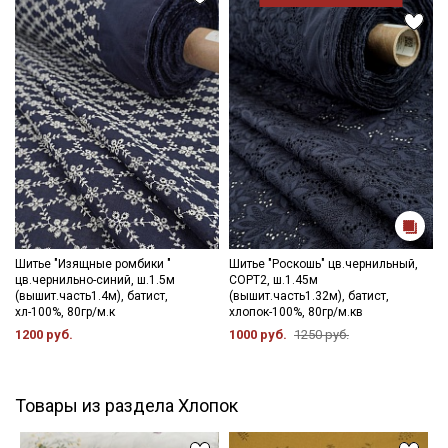
Шитье "Изящные ромбики "
Шитье "Роскошь" цв.чернильный,
цв.чернильно-синий, ш.1.5м
СОРТ2, ш.1.45м
(вышит.часть1.4м), батист,
(вышит.часть1.32м), батист,
хл-100%, 80гр/м.к
хлопок-100%, 80гр/м.кв
1200 руб.
1000 руб.
1250 руб.
Товары из раздела Хлопок