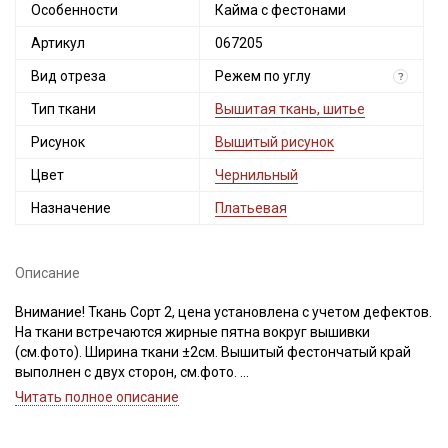
Особенности
Кайма с фестонами
Артикул
067205
Вид отреза
Режем по углу
?
Тип ткани
Вышитая ткань, шитье
Рисунок
Вышитый рисунок
Цвет
Чернильный
Назначение
Платьевая
Описание
Внимание! Ткань Сорт 2, цена установлена с учетом дефектов.
На ткани встречаются жирные пятна вокруг вышивки
(см.фото). Ширина ткани ±2см. Вышитый фестончатый край
выполнен с двух сторон, см.фото.
Читать полное описание
Шитье - это вышитая ткань из 100% хлопка, вышивка
выполнена на основе легкого батиста (плотность 80гр/м.кв)