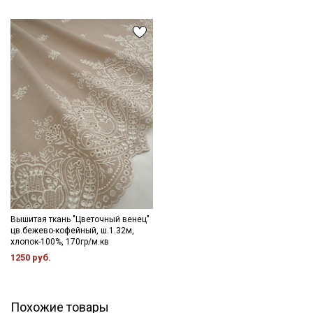
категории тканей
Электронная почта
Подписаться
Ознакомлен(а) с
Политикой обработки персональных
данных
и даю
Согласие на обработку персональных
данных
Даю
Согласие на получение рекламных и
информационных рассылок
Вышитая ткань "Цветочный венец"
цв.бежево-кофейный, ш.1.32м,
хлопок-100%, 170гр/м.кв
1250 руб.
Похожие товары