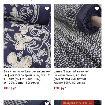
Вышитая ткань "Цветочная цианея"
Шитье "Вышитый веночек"
цв.фиолетово-чернильный, СОРТ2,
цв.чернильный, ш.1.45м
ш.1.48м (вышит. часть1.3м),
(выш.часть1.3м), батист,
хл-100%, батист, 80гр/м.кв
хлопок-100%, 80гр/м.кв
1350 руб.
1200 руб.
СКИДКА 20% АКЦИЯ