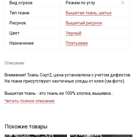
Вид отреза
Режем по углу
?
Тип ткани
Вышитая ткань, шитье
Рисунок
Вышитый рисунок
Цвет
Черный
Назначение
Платьевая
Описание
Внимание! Ткань Сорт2, цена установлена с учетом дефектов.
На ткани присутствуют хаотичные следы от клея (см.фото).
Вышитая ткань - это ткань из 100% хлопка, вышивка
выполнена на основе легкого батиста (плотность 80гр/м.кв)
Читать полное описание
хлопковыми нитями, ткань смотрится изысканно и нежно.
Тактильно приятная, отлично пропускает воздух,
сминаемость средняя, после стирки вышитые элементы
слегка сжимаются и придают ткани легкий жатый эффект.
Похожие товары
Шитье прекрасно подходит для пошива летней одежды,
крестильных наборов, одежды для малышей, конвертов и