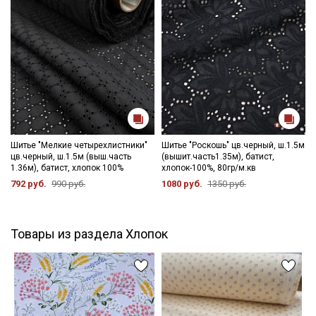
Шитье "Мелкие четырехлистники"
Шитье "Роскошь" цв.черный, ш.1.5м
цв.черный, ш.1.5м (выш.часть
(вышит.часть1.35м), батист,
1.36м), батист, хлопок 100%
хлопок-100%, 80гр/м.кв
792 руб.
990 руб.
1080 руб.
1350 руб.
Товары из раздела Хлопок