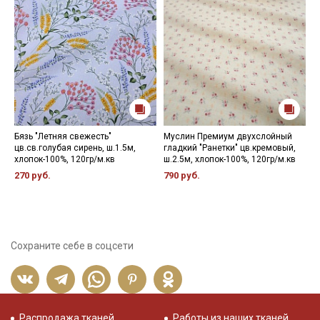
Бязь "Летняя свежесть"
Муслин Премиум двухслойный
Б
цв.св.голубая сирень, ш.1.5м,
гладкий "Ранетки" цв.кремовый,
ц
хлопок-100%, 120гр/м.кв
ш.2.5м, хлопок-100%, 120гр/м.кв
х
270 руб.
790 руб.
1
Сохраните себе в соцсети
Распродажа тканей
Работы из наших тканей