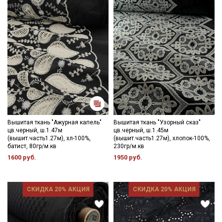
Даю
Согласие на получение рекламных и
информационных рассылок
Вышитая ткань "Ажурная капель"
Вышитая ткань "Узорный сказ"
цв.черный, ш.1.47м
цв.черный, ш.1.45м
(вышит.часть1.27м), хл-100%,
(вышит.часть1.27м), хлопок-100%,
батист, 80гр/м.кв
230гр/м.кв
1600 руб.
1950 руб.
СКИДКА 20% АКЦИЯ
СКИДКА 20% АКЦИЯ