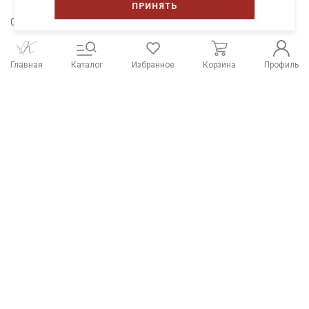
ПРИНЯТЬ
Сохраните себе в соцсети
Главная
Каталог
Избранное
Корзина
Профиль
Распродажа тканей
Работы из наших тканей
Отзывы о нас
Наши контакты
Система скидок
Способы оплаты и
Доставка и оплата
реквизиты
Типы тканей
Розничный магазин Купава
г. Киров, ул. Ленина, 79а
Посмотреть на карте
Построить маршрут
+7 (800) 533-75-43
Подписаться на рассылку