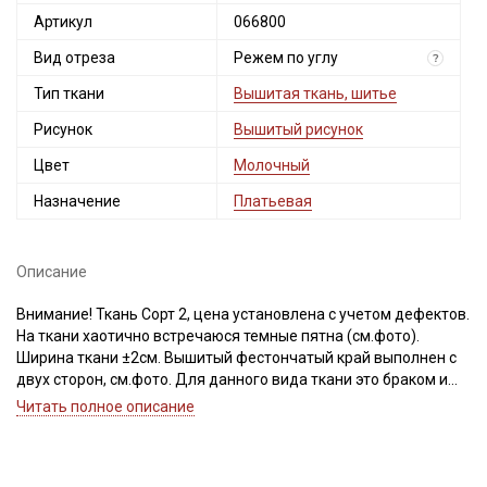
Артикул
066800
Вид отреза
Режем по углу
?
Тип ткани
Вышитая ткань, шитье
Рисунок
Вышитый рисунок
Цвет
Молочный
Назначение
Платьевая
Описание
Внимание! Ткань Сорт 2, цена установлена с учетом дефектов.
На ткани хаотично встречаюся темные пятна (см.фото).
Ширина ткани ±2см. Вышитый фестончатый край выполнен с
двух сторон, см.фото. Для данного вида ткани это браком и
дефектом не считается. Не вырезаем. Просим учитывать это
Читать полное описание
при заказе.
Шитье - это вышитая ткань из 100% хлопка, вышивка