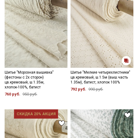
Шитье "Морозная вышивка"
Шитье "Мелкие четырехлистники"
(фестоны с 2х сторон)
цв.кремовый, ш.1.5м (выш.часть
цв.кремовый, ш.1.35м,
1.35м), батист, хлопок 100%
хлопок-100%, батист
792 руб.
990 руб.
760 руб.
950 руб.
СКИДКА 20% АКЦИЯ