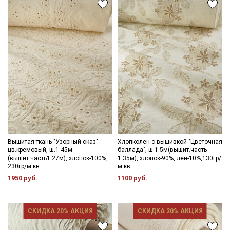
Вышитая ткань "Узорный сказ"
Хлопколен с вышивкой "Цветочная
цв.кремовый, ш.1.45м
баллада", ш.1.5м(вышит.часть
(вышит.часть1.27м), хлопок-100%,
1.35м), хлопок-90%, лен-10%,130гр/
230гр/м.кв
м.кв
1950 руб.
1100 руб.
СКИДКА 20% АКЦИЯ
СКИДКА 20% АКЦИЯ