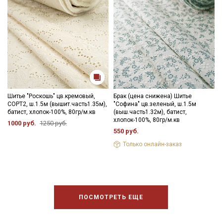
Шитье "Роскошь" цв.кремовый,
Брак (цена снижена) Шитье
СОРТ2, ш.1.5м (вышит.часть1.35м),
"Софина" цв.зеленый, ш.1.5м
батист, хлопок-100%, 80гр/м.кв
(выш.часть1.32м), батист,
хлопок-100%, 80гр/м.кв
1000 руб.
1250 руб.
550 руб.
Только онлайн-заказ
ПОСМОТРЕТЬ ЕЩЕ