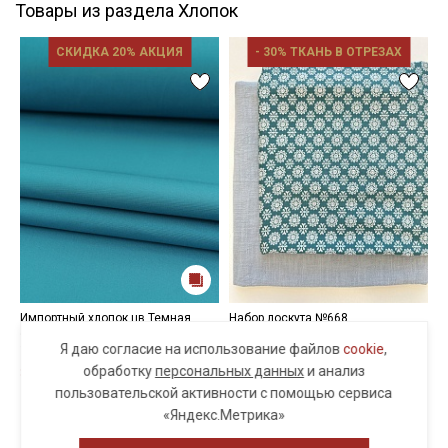
Товары из раздела Хлопок
СКИДКА 20% АКЦИЯ
- 30% ТКАНЬ В ОТРЕЗАХ
Импортный хлопок цв.Темная
Набор лоскута №668
Б
бирюза, ш.1.55м, хлопок-100%,
т
945 руб.
1350 руб.
Я даю согласие на использование файлов
cookie
,
115гр/м.кв
ш
Только онлайн-заказ
обработку
персональных данных
и анализ
336 руб.
420 руб.
7
пользовательской активности с помощью сервиса
«Яндекс.Метрика»