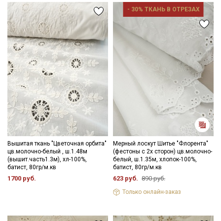
Электронная почта
- 30% ТКАНЬ В ОТРЕЗАХ
Подписаться
Ознакомлен(а) с
Политикой обработки персональных
данных
и даю
Согласие на обработку персональных
данных
Даю
Согласие на получение рекламных и
информационных рассылок
Вышитая ткань "Цветочная орбита"
Мерный лоскут Шитье "Флорента"
цв.молочно-белый , ш.1.48м
(фестоны с 2х сторон) цв.молочно-
(вышит.часть1.3м), хл-100%,
белый, ш.1.35м, хлопок-100%,
батист, 80гр/м.кв
батист, 80гр/м.кв
1700 руб.
623 руб.
890 руб.
Только онлайн-заказ