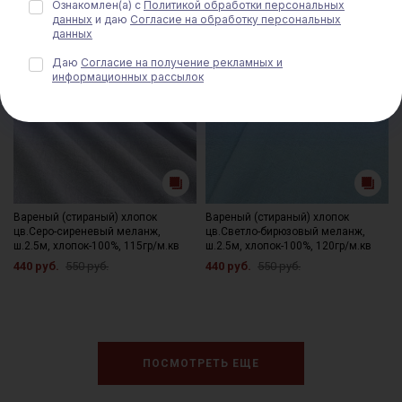
Ознакомлен(а) с
Политикой обработки персональных
данных
и даю
Согласие на обработку персональных
данных
Даю
Согласие на получение рекламных и
информационных рассылок
Вареный (стираный) хлопок
Вареный (стираный) хлопок
цв.Серо-сиреневый меланж,
цв.Светло-бирюзовый меланж,
ш.2.5м, хлопок-100%, 115гр/м.кв
ш.2.5м, хлопок-100%, 120гр/м.кв
440 руб.
550 руб.
440 руб.
550 руб.
ПОСМОТРЕТЬ ЕЩЕ