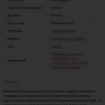
Плотность
125 гр/м.кв
Страна производитель
Китай
Артикул
041643
Вид отреза
Рвем по нитке
?
Тип ткани
Вареный хлопок
Рисунок
Меланж
,
Однотонные
Цвет
Серый
Платьевая
,
Блузочно-
сорочечная
,
Для
Назначение
постельного белья
,
Для
домашней одежды
Описание
Внимание! При продаже ткани, делаем надрез на кромке и
отрываем по поперечной нити. Если в структуре отреза
присутствует перекос нитей, и необходимо выровнять срез, то