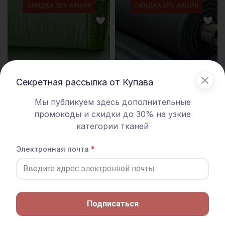
СКИДКА 20% АКЦИЯ
СКИДКА 20% АКЦИЯ
Секретная рассылка от Купава
Мы публикуем здесь дополнительные
промокоды и скидки до 30% на узкие
категории тканей
Вареный (стираный) хлопок
Вареный (стираный) хлопок
Электронная почта
цв.Зеленая трава меланж, ш.2.5м,
цв.Графитово-серый с зеленым
хл-100%, 120гр/м.кв
оттенком, ш.2.5м, хл-100%, 120гр/
м.кв
440 руб.
550 руб.
440 руб.
550 руб.
Подписаться
СКИДКА 20% АКЦИЯ
СКИДКА 20% АКЦИЯ