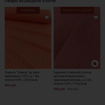
Товары из раздела Хлопок
НОВИНКА
СКИДКА 20% АКЦИЯ
Перкаль "Зорица" цв.ярко-
Вареный (стираный) хлопок
И
оранжевый, ГОСТ, ш.1.5м,
цв.Коралловый розово-
ц
хлопок-100%, 125гр/м.кв
оранжевый меланж, ш.2.5м,
х
хлопок-100%, 115гр/м.кв
450 руб.
4
440 руб.
550 руб.