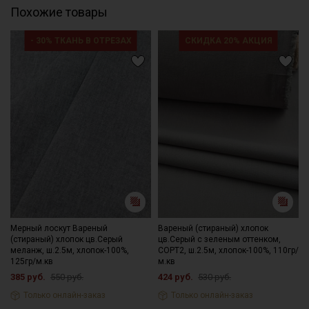
Похожие товары
- 30% ТКАНЬ В ОТРЕЗАХ
СКИДКА 20% АКЦИЯ
Мерный лоскут Вареный
Вареный (стираный) хлопок
(стираный) хлопок цв.Серый
цв.Серый с зеленым оттенком,
меланж, ш.2.5м, хлопок-100%,
СОРТ2, ш.2.5м, хлопок-100%, 110гр/
125гр/м.кв
м.кв
385 руб.
550 руб.
424 руб.
530 руб.
Только онлайн-заказ
Только онлайн-заказ