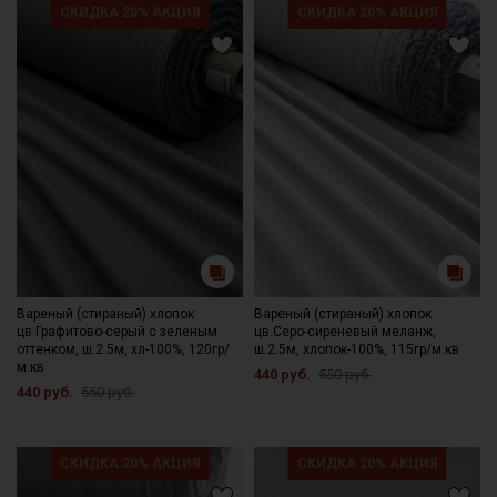
СКИДКА 20% АКЦИЯ
СКИДКА 20% АКЦИЯ
Вареный (стираный) хлопок
Вареный (стираный) хлопок
цв.Графитово-серый с зеленым
цв.Серо-сиреневый меланж,
оттенком, ш.2.5м, хл-100%, 120гр/
ш.2.5м, хлопок-100%, 115гр/м.кв
м.кв
440 руб.
550 руб.
440 руб.
550 руб.
СКИДКА 20% АКЦИЯ
СКИДКА 20% АКЦИЯ