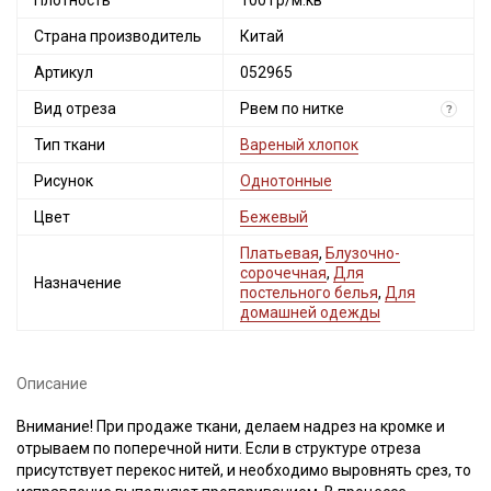
Плотность
100 гр/м.кв
Страна производитель
Китай
Артикул
052965
Вид отреза
Рвем по нитке
?
Тип ткани
Вареный хлопок
Рисунок
Однотонные
Цвет
Бежевый
Платьевая
,
Блузочно-
сорочечная
,
Для
Назначение
постельного белья
,
Для
домашней одежды
Описание
Внимание! При продаже ткани, делаем надрез на кромке и
отрываем по поперечной нити. Если в структуре отреза
присутствует перекос нитей, и необходимо выровнять срез, то