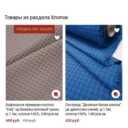
Товары из раздела Хлопок
СКИДКА 20% АКЦИЯ
Вафельное премиум-полотно
Пестрядь "Двойная белая клетка"
И
"Italy" цв.Бежево-лиловый туман,
цв.джинсово-синий, ш.1.5м,
с
ш.1.5м, хлопок-100%, 240гр/м.кв
хлопок-100%, 140гр/м.кв
ш
600 руб.
750 руб.
420 руб.
5