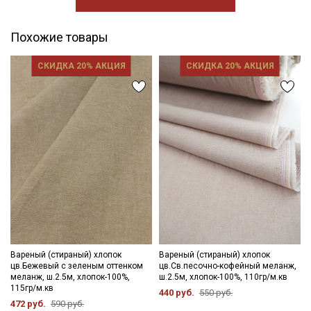
Похожие товары
СКИДКА 20% АКЦИЯ
СКИДКА 20% АКЦИЯ
Вареный (стираный) хлопок
Вареный (стираный) хлопок
цв.Бежевый с зеленым оттенком
цв.Св.песочно-кофейный меланж,
меланж, ш.2.5м, хлопок-100%,
ш.2.5м, хлопок-100%, 110гр/м.кв
115гр/м.кв
440 руб.
550 руб.
472 руб.
590 руб.