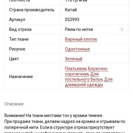
Плотность
110 гр/м.кв
Страна производитель
Китай
Артикул
052993
Вид отреза
Рвем по нитке
?
Тип ткани
Вареный хлопок
Рисунок
Однотонные
Цвет
Зеленый
Платьевая
,
Блузочно-
сорочечная
,
Для
Назначение
постельного белья
,
Для
домашней одежды
Описание
Внимание! На ткани местами тон у кромки темнее.
При продаже ткани, делаем надрез на кромке и отрываем по
поперечной нити. Если в структуре отреза присутствует