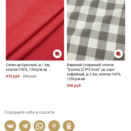
Сатин цв.Красный, ш.1.6м,
Вареный (стираный) хлопок
Н
хлопок-100%, 135гр/м.кв
"Клетка (2.9*3.0см)" цв.серо-
1
кофейный, ш.2.5м, хлопок-100%,
472 руб.
590 руб.
125гр/м.кв
590 руб.
Сохраните себе в соцсети