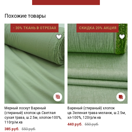
Похожие товары
- 30% ТКАНЬ В ОТРЕЗАХ
СКИДКА 20% АКЦИЯ
Мерный лоскут Вареный
Вареный (стираный) хлопок
(стираный) хлопок цв.Светлая
цв.Зеленая трава меланж, ш.2.5м,
сухая трава, ш.2.5м, хлопок-100%,
хл-100%, 120гр/м.кв
110гр/м.кв
440 руб.
550 руб.
385 руб.
550 руб.