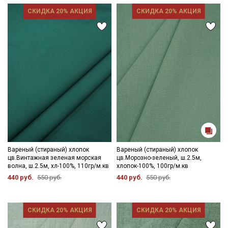
СКИДКА 20% АКЦИЯ
СКИДКА 20% АКЦИЯ
Вареный (стираный) хлопок
Вареный (стираный) хлопок
цв.Винтажная зеленая морская
цв.Морозно-зеленый, ш.2.5м,
волна, ш.2.5м, хл-100%, 110гр/м.кв
хлопок-100%, 100гр/м.кв
440 руб.
550 руб.
440 руб.
550 руб.
СКИДКА 20% АКЦИЯ
СКИДКА 20% АКЦИЯ