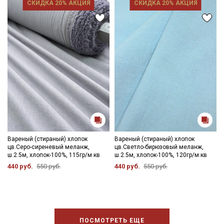
СКИДКА 20% АКЦИЯ
СКИДКА 20% АКЦИЯ
Даю
Согласие на получение рекламных и
информационных рассылок
Вареный (стираный) хлопок
Вареный (стираный) хлопок
цв.Серо-сиреневый меланж,
цв.Светло-бирюзовый меланж,
ш.2.5м, хлопок-100%, 115гр/м.кв
ш.2.5м, хлопок-100%, 120гр/м.кв
440 руб.
550 руб.
440 руб.
550 руб.
ПОСМОТРЕТЬ ЕЩЕ