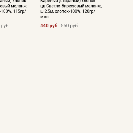
аный) хлопок
Вареный (стираный) хлопок
невый меланж,
цв.Светло-бирюзовый меланж,
-100%, 115гр/
ш.2.5м, хлопок-100%, 120гр/
м.кв
 руб.
440 руб.
550 руб.