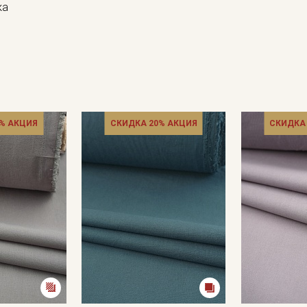
ка
% АКЦИЯ
СКИДКА 20% АКЦИЯ
СКИДКА
Секретная рассылка от
Купава
Мы публикуем здесь дополнительные
промокоды и скидки до 30% на узкие
категории тканей
Электронная почта