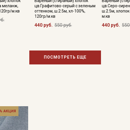
ый) хлопок
Вареный (стираный) хлопок
Вареный (стир
а меланж,
цв.Графитово-серый с зеленым
цв.Серо-сире
 120гр/м.кв
оттенком, ш.2.5м, хл-100%,
ш.2.5м, хлопок
120гр/м.кв
м.кв
уб.
440 руб.
550 руб.
440 руб.
550
ПОСМОТРЕТЬ ЕЩЕ
% АКЦИЯ