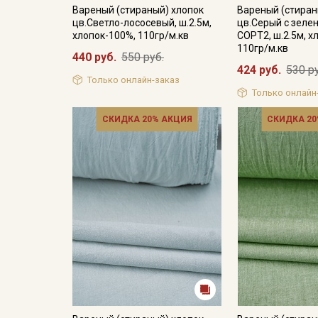
Вареный (стираный) хлопок
Вареный (стиран
цв.Светло-лососевый, ш.2.5м,
цв.Серый с зеле
хлопок-100%, 110гр/м.кв
СОРТ2, ш.2.5м, х
110гр/м.кв
440 руб.
550 руб.
424 руб.
530 р
Только онлайн-заказ
Только онлайн
СКИДКА 20% АКЦИЯ
СКИДКА 20