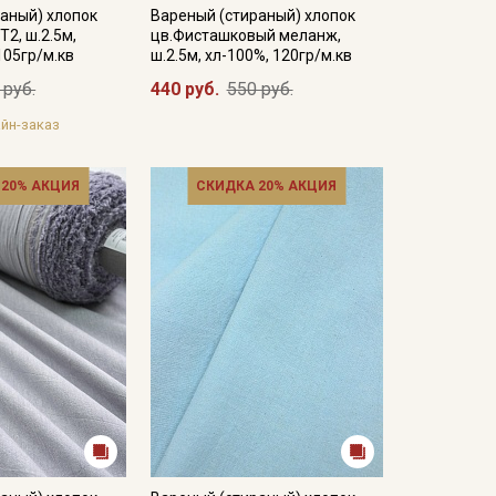
аный) хлопок
Вареный (стираный) хлопок
Т2, ш.2.5м,
цв.Фисташковый меланж,
105гр/м.кв
ш.2.5м, хл-100%, 120гр/м.кв
 руб.
440 руб.
550 руб.
йн-заказ
 20% АКЦИЯ
СКИДКА 20% АКЦИЯ