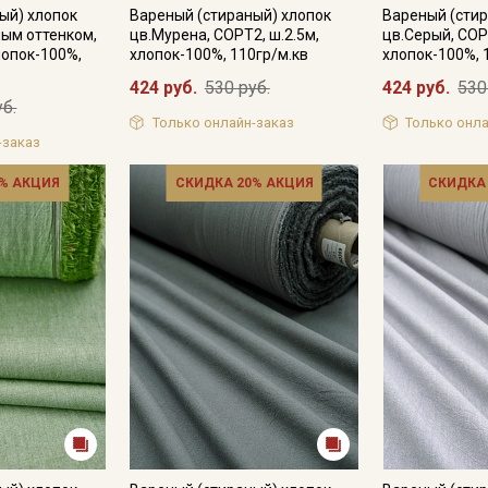
ый) хлопок
Вареный (стираный) хлопок
Вареный (стир
ным оттенком,
цв.Мурена, СОРТ2, ш.2.5м,
цв.Серый, СОР
лопок-100%,
хлопок-100%, 110гр/м.кв
хлопок-100%, 
424 руб.
530 руб.
424 руб.
530
Подписаться
уб.
Только онлайн-заказ
Только онла
Ознакомлен(а) с
Политикой обработки персональных
-заказ
данных
и даю
Согласие на обработку персональных
данных
% АКЦИЯ
СКИДКА 20% АКЦИЯ
СКИДКА
Даю
Согласие на получение рекламных и
информационных рассылок