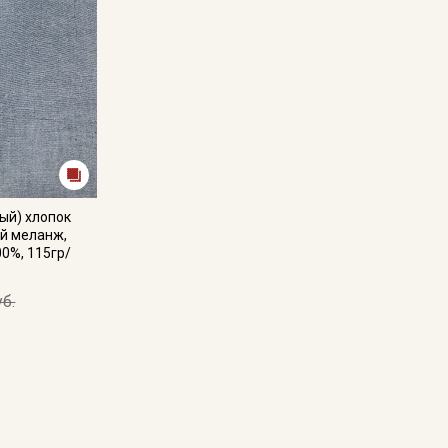
ый) хлопок
й меланж,
00%, 115гр/
уб.