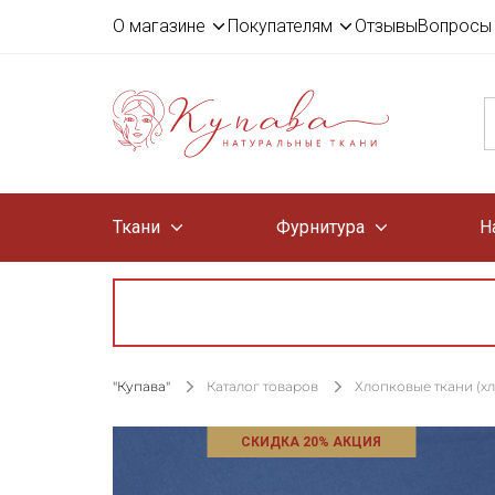
О магазине
Покупателям
Отзывы
Вопросы 
Ткани
Фурнитура
Н
"Купава"
Каталог товаров
Хлопковые ткани (х
СКИДКА 20% АКЦИЯ