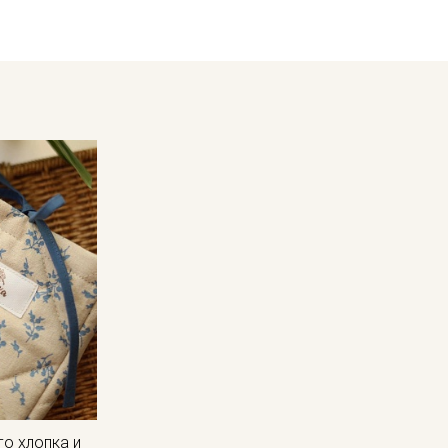
Ткань натуральная дает усадку до 7%, перед пошивом пост
не выше 40C, для исключения усадки ткани в готовом издел
Уход:
- стирка до 30-40C;
- противопоказано употребление отбеливателей;
- сушить в расправленном, подвешенном состоянии (не пер
Цветопередача может отличаться от оригинального цвета т
в зависимости от партии тон ткани может отличаться.
го хлопка и