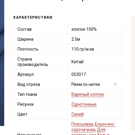
ХАРАКТЕРИСТИКИ
Состав
хлопок 100%
Ширина
2.5м
Плотность
110 гр/м.кв
Страна
Китай
производитель
Артикул
053017
Вид отреза
Рвем по нитке
?
Тип ткани
Вареный хлопок
Рисунок
Однотонные
Цвет
Синий
Платьевая
,
Блузочно-
сорочечная
,
Для