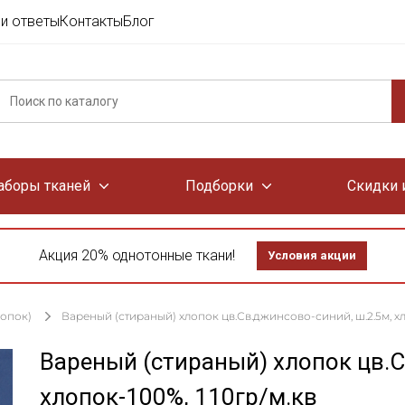
и ответы
Контакты
Блог
аборы тканей
Подборки
Скидки 
Акция 20% однотонные ткани!
Условия акции
лопок)
Вареный (стираный) хлопок цв.Св.джинсово-синий, ш.2.5м, хл
Вареный (стираный) хлопок цв.С
хлопок-100%, 110гр/м.кв