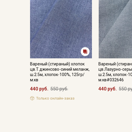
Вареный (стираный) хлопок
Вареный (стиран
цв.Т.джинсово-синий меланж,
цв.Лазурно-серы
ш.2.5м, хлопок-100%, 125гр/
ш.2.5м, хлопок-1
м.кв
м.кв#032646
440 руб.
550 руб.
440 руб.
550 р
Только онлайн-заказ