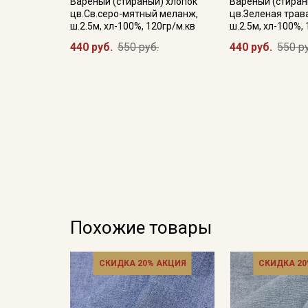
Вареный (стираный) хлопок
Вареный (стиран
цв.Св.серо-мятный меланж,
цв.Зеленая трав
ш.2.5м, хл-100%, 120гр/м.кв
ш.2.5м, хл-100%,
440 руб.
550 руб.
440 руб.
550 р
Похожие товары
СКИДКА 20% АКЦИЯ
СКИДКА 20