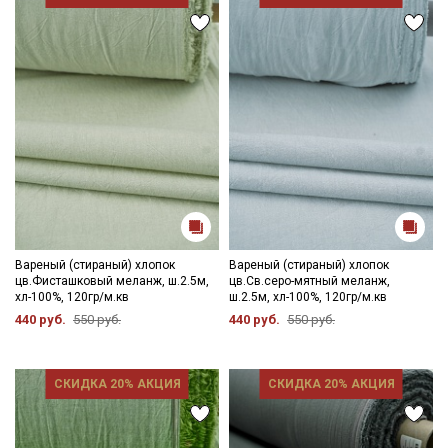
Секретная рассылка от Купава
Мы публикуем здесь дополнительные
промокоды и скидки до 30% на узкие
категории тканей
Вареный (стираный) хлопок
Вареный (стираный) хлопок
цв.Фисташковый меланж, ш.2.5м,
цв.Св.серо-мятный меланж,
Электронная почта
хл-100%, 120гр/м.кв
ш.2.5м, хл-100%, 120гр/м.кв
440 руб.
550 руб.
440 руб.
550 руб.
СКИДКА 20% АКЦИЯ
СКИДКА 20% АКЦИЯ
Подписаться