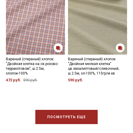
Вареный (стираный) хлопок
Вареный (стираный) хлопок
В
"Двойная клетка на св.розово-
"Двойная мелкая клетка"
"
терракотовом", ш.2.5м,
цв.эвкалиптовый/сливочный,
ш
хлопок-100%
ш.2.5м, хл-100%, 115гр/м.кв
5
472 руб.
590 руб.
590 руб.
ПОСМОТРЕТЬ ЕЩЕ