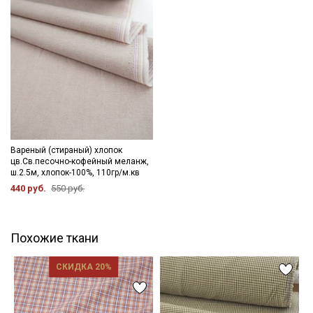
Вареный (стираный) хлопок
цв.Св.песочно-кофейный меланж,
ш.2.5м, хлопок-100%, 110гр/м.кв
440 руб.
550 руб.
Похожие ткани
СКИДКА 20%