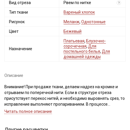
Вид отреза
Рвем по нитке
?
Тип ткани
Вареный хлопок
Рисунок
Меланж
,
Однотонные
Цвет
Бежевый
Платьевая
,
Блузочно-
сорочечная
,
Для
Назначение
постельного белья
,
Для
домашней одежды
Описание
Внимание! При продаже ткани, делаем надрез на кромке и
отрываем по поперечной нити. Если в структуре отреза
присутствует перекос нитей, и необходимо выровнять срез, то
исправление выполняют пропариванием. В процессе
пропаривания нити основы и утка расправляют, аккуратно
Читать полное описание
подтягивая по диагонали.
Важно, неровности среза при перекосе нитей, нельзя срезать,
это приведет к искажению края детали и изделия после
Другие расцветки