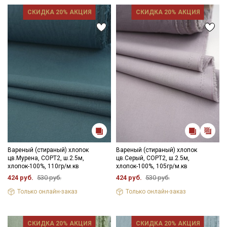
выше 40C, для исключения усадки ткани в готовом изделии.
Уход:
СКИДКА 20% АКЦИЯ
СКИДКА 20% АКЦИЯ
- стирка до 30-40C;
- противопоказано употребление отбеливателей;
- сушить в расправленном, подвешенном состоянии (не
пересушивать).
Цветопередача может отличаться от оригинального цвета
ткани в зависимости от настроек вашего монитора и в
зависимости от партии тон ткани может отличаться.
Вареный (стираный) хлопок
Вареный (стираный) хлопок
цв.Мурена, СОРТ2, ш.2.5м,
цв.Серый, СОРТ2, ш.2.5м,
хлопок-100%, 110гр/м.кв
хлопок-100%, 105гр/м.кв
424 руб.
530 руб.
424 руб.
530 руб.
Только онлайн-заказ
Только онлайн-заказ
СКИДКА 20% АКЦИЯ
СКИДКА 20% АКЦИЯ