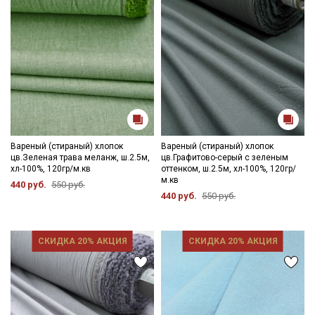
Ознакомлен(а) с
Политикой обработки персональных
данных
и даю
Согласие на обработку персональных
данных
Даю
Согласие на получение рекламных и
информационных рассылок
Вареный (стираный) хлопок
Вареный (стираный) хлопок
цв.Зеленая трава меланж, ш.2.5м,
цв.Графитово-серый с зеленым
хл-100%, 120гр/м.кв
оттенком, ш.2.5м, хл-100%, 120гр/
м.кв
440 руб.
550 руб.
440 руб.
550 руб.
СКИДКА 20% АКЦИЯ
СКИДКА 20% АКЦИЯ