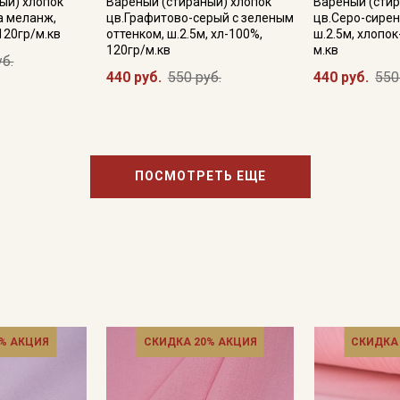
ый) хлопок
Вареный (стираный) хлопок
Вареный (стир
а меланж,
цв.Графитово-серый с зеленым
цв.Серо-сире
 120гр/м.кв
оттенком, ш.2.5м, хл-100%,
ш.2.5м, хлопок
120гр/м.кв
м.кв
уб.
440 руб.
550 руб.
440 руб.
550
ПОСМОТРЕТЬ ЕЩЕ
% АКЦИЯ
СКИДКА 20% АКЦИЯ
СКИДКА