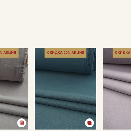
% АКЦИЯ
СКИДКА 20% АКЦИЯ
СКИДКА
Секретная рассылка от
Купава
Мы публикуем здесь дополнительные
промокоды и скидки до 30% на узкие
категории тканей
Электронная почта