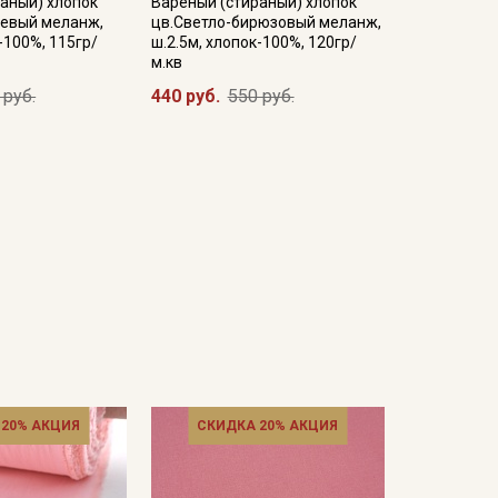
аный) хлопок
Вареный (стираный) хлопок
невый меланж,
цв.Светло-бирюзовый меланж,
-100%, 115гр/
ш.2.5м, хлопок-100%, 120гр/
м.кв
 руб.
440 руб.
550 руб.
 20% АКЦИЯ
СКИДКА 20% АКЦИЯ