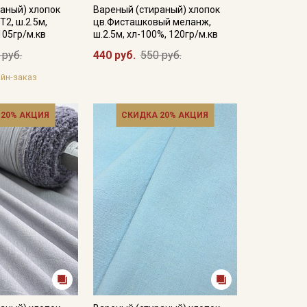
аный) хлопок
Вареный (стираный) хлопок
Т2, ш.2.5м,
цв.Фисташковый меланж,
105гр/м.кв
ш.2.5м, хл-100%, 120гр/м.кв
 руб.
440 руб.
550 руб.
йн-заказ
 20% АКЦИЯ
СКИДКА 20% АКЦИЯ