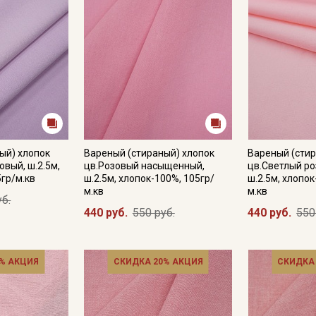
ый) хлопок
Вареный (стираный) хлопок
Вареный (стир
овый, ш.2.5м,
цв.Розовый насыщенный,
цв.Светлый ро
5гр/м.кв
ш.2.5м, хлопок-100%, 105гр/
ш.2.5м, хлопок
м.кв
м.кв
уб.
440 руб.
550 руб.
440 руб.
550
% АКЦИЯ
СКИДКА 20% АКЦИЯ
СКИДКА