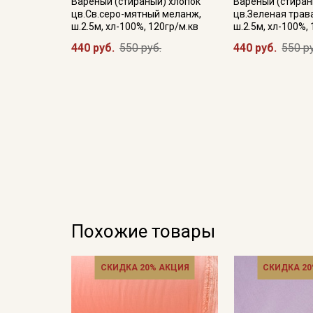
Вареный (стираный) хлопок
Вареный (стиран
цв.Св.серо-мятный меланж,
цв.Зеленая трав
ш.2.5м, хл-100%, 120гр/м.кв
ш.2.5м, хл-100%,
440 руб.
550 руб.
440 руб.
550 р
Похожие товары
СКИДКА 20% АКЦИЯ
СКИДКА 20