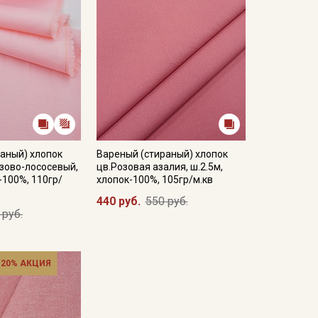
аный) хлопок
Вареный (стираный) хлопок
зово-лососевый,
цв.Розовая азалия, ш.2.5м,
-100%, 110гр/
хлопок-100%, 105гр/м.кв
440 руб.
550 руб.
 руб.
 20% АКЦИЯ