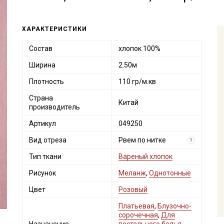
ХАРАКТЕРИСТИКИ
Состав
хлопок 100%
Ширина
2.50м
Плотность
110 гр/м.кв
Страна
Китай
производитель
Артикул
049250
Вид отреза
Рвем по нитке
?
Тип ткани
Вареный хлопок
Рисунок
Меланж
,
Однотонные
Цвет
Розовый
Платьевая
,
Блузочно-
сорочечная
,
Для