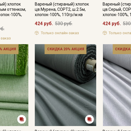
ый) хлопок
Вареный (стираный) хлопок
Вареный (стир
ным оттенком,
цв.Мурена, СОРТ2, ш.2.5м,
цв.Серый, СОР
лопок-100%,
хлопок-100%, 110гр/м.кв
хлопок-100%, 
424 руб.
530 руб.
424 руб.
530
Подписаться
уб.
Только онлайн-заказ
Только онла
Ознакомлен(а) с
Политикой обработки персональных
-заказ
данных
и даю
Согласие на обработку персональных
данных
% АКЦИЯ
СКИДКА 20% АКЦИЯ
СКИДКА
Даю
Согласие на получение рекламных и
информационных рассылок