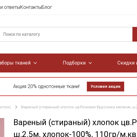
и ответы
Контакты
Блог
аборы тканей
Подборки
Скидки 
Акция 20% однотонные ткани!
Условия акции
лопок)
Вареный (стираный) хлопок цв.Розовая брусника меланж, ш.2.
Вареный (стираный) хлопок цв.
ш.2.5м, хлопок-100%, 110гр/м.кв