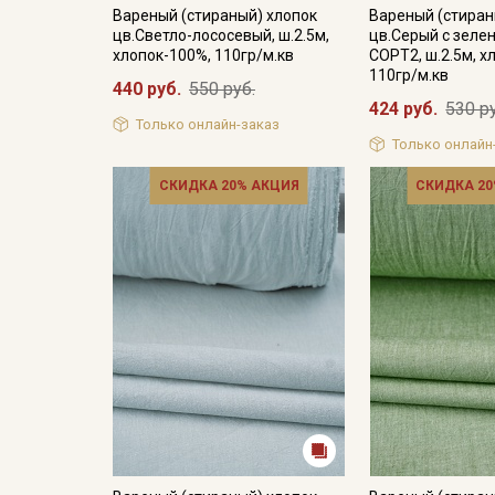
Вареный (стираный) хлопок
Вареный (стиран
цв.Светло-лососевый, ш.2.5м,
цв.Серый с зеле
хлопок-100%, 110гр/м.кв
СОРТ2, ш.2.5м, х
110гр/м.кв
440 руб.
550 руб.
424 руб.
530 р
Только онлайн-заказ
Только онлайн
СКИДКА 20% АКЦИЯ
СКИДКА 20