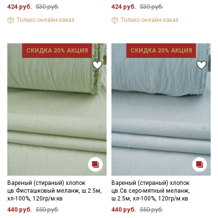
424 руб.
530 руб.
424 руб.
530 руб.
Только онлайн-заказ
Только онлайн-заказ
СКИДКА 20% АКЦИЯ
СКИДКА 20% АКЦИЯ
Секретная рассылка от Купава
Мы публикуем здесь дополнительные
промокоды и скидки до 30% на узкие
категории тканей
Электронная почта
Вареный (стираный) хлопок
Вареный (стираный) хлопок
цв.Фисташковый меланж, ш.2.5м,
цв.Св.серо-мятный меланж,
хл-100%, 120гр/м.кв
ш.2.5м, хл-100%, 120гр/м.кв
Подписаться
440 руб.
550 руб.
440 руб.
550 руб.