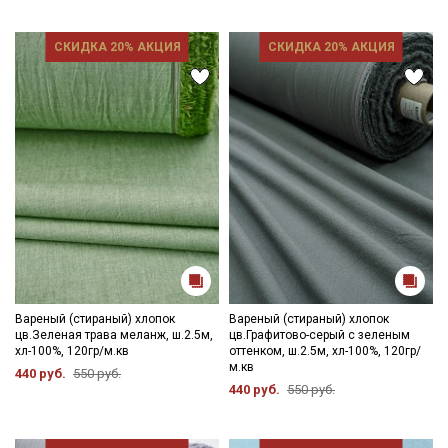
Ознакомлен(а) с
Политикой обработки персональных
данных
и даю
Согласие на обработку персональных
данных
СКИДКА 20% АКЦИЯ
СКИДКА 20% АКЦИЯ
Даю
Согласие на получение рекламных и
информационных рассылок
Вареный (стираный) хлопок
Вареный (стираный) хлопок
цв.Зеленая трава меланж, ш.2.5м,
цв.Графитово-серый с зеленым
хл-100%, 120гр/м.кв
оттенком, ш.2.5м, хл-100%, 120гр/
м.кв
440 руб.
550 руб.
440 руб.
550 руб.