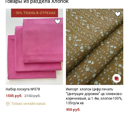
Товары из раздела Хлопок
- 30% ТКАНЬ В ОТРЕЗАХ
Набор лоскута №378
Импорт. хлопок Цифр.печать
Р
"Цветущие дорожки" цв.оливково-
ш
1505 руб.
2150 руб.
коричневый, ш.1.4м, хлопок-100%,
р
135гр/м.кв
Только онлайн-заказ
3
950 руб.