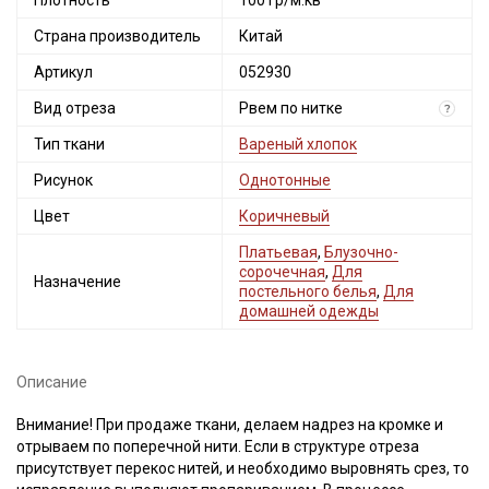
Плотность
100 гр/м.кв
Страна производитель
Китай
Артикул
052930
Вид отреза
Рвем по нитке
?
Тип ткани
Вареный хлопок
Рисунок
Однотонные
Цвет
Коричневый
Платьевая
,
Блузочно-
сорочечная
,
Для
Назначение
постельного белья
,
Для
домашней одежды
Описание
Внимание! При продаже ткани, делаем надрез на кромке и
отрываем по поперечной нити. Если в структуре отреза
присутствует перекос нитей, и необходимо выровнять срез, то