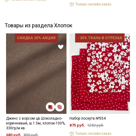
Только онлайн-заказ
Товары из раздела Хлопок
СКИДКА 20% АКЦИЯ
- 30% ТКАНЬ В ОТРЕЗАХ
Джинс с ворсом цв.Шоколадно-
Набор лоскута №554
Н
коричневый, ш.1.5м, хлопок-100%,
875 руб.
1250 руб.
1
330гр/м.кв
Только онлайн-заказ
680 руб.
850 руб.