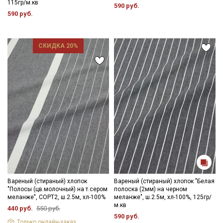
115гр/м.кв
590 руб.
590 руб.
СКИДКА 20%
Вареный (стираный) хлопок
Вареный (стираный) хлопок "Белая
"Полосы (цв.молочный) на т.сером
полоска (2мм) на черном
меланже", СОРТ2, ш.2.5м, хл-100%
меланже", ш.2.5м, хл-100%, 125гр/
м.кв
440 руб.
550 руб.
590 руб.
Только онлайн-заказ