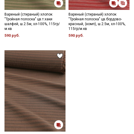
- стирка до 30-40C;
- противопоказано употребление отбеливателей;
- сушить в расправленном, подвешенном состоянии (не
Вареный (стираный) хлопок
Вареный (стираный) хлопок
"Тройная полоска" цв.т.хаки
"Тройная полоска" цв.бордово-
пересушивать).
шалфей, ш.2.5м, хл-100%, 115гр/
красный, (комп), ш.2.5м, хл-100%,
м.кв
115гр/м.кв
Цветопередача может отличаться от оригинального цвета
590 руб.
590 руб.
ткани в зависимости от настроек вашего монитора и в
зависимости от партии тон ткани может отличаться.
Секретная рассылка от Купава