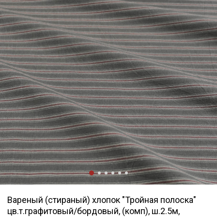
Вареный (стираный) хлопок "Тройная полоска"
цв.т.графитовый/бордовый, (комп), ш.2.5м,