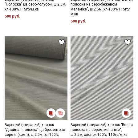
"Полоска" цв.серо-голубой, ш.2.5м,
полоска на серо-бежевом
хл-100%,115гр/м.кв
меланже", ш.2.5м, хл-100%,115гр/
м.кв
590 руб.
590 руб.
Вареный (стираный) хлопок
Вареный (стираный) хлопок "Белая
"Двойная полоска" цв.брезентово-
полоска на сером меланже",
серый, (комп), ш.2.5м, хл-100%,
ш.2.5м, хлопок-100%, 110гр/м.кв