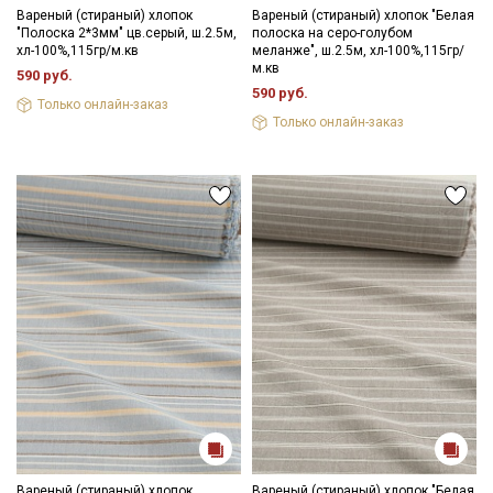
Вареный (стираный) хлопок
Вареный (стираный) хлопок "Белая
"Полоска 2*3мм" цв.серый, ш.2.5м,
полоска на серо-голубом
хл-100%,115гр/м.кв
меланже", ш.2.5м, хл-100%,115гр/
м.кв
590 руб.
590 руб.
Только онлайн-заказ
Только онлайн-заказ
Вареный (стираный) хлопок
Вареный (стираный) хлопок "Белая