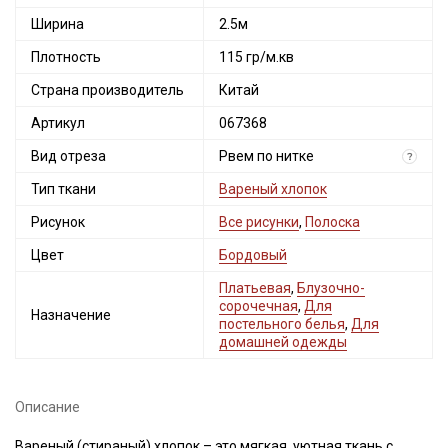
Ширина
2.5м
Плотность
115 гр/м.кв
Страна производитель
Китай
Артикул
067368
Вид отреза
Рвем по нитке
?
Тип ткани
Вареный хлопок
Рисунок
Все рисунки
,
Полоска
Цвет
Бордовый
Платьевая
,
Блузочно-
сорочечная
,
Для
Назначение
постельного белья
,
Для
домашней одежды
Описание
Вареный (стираный) хлопок – это мягкая, уютная ткань с