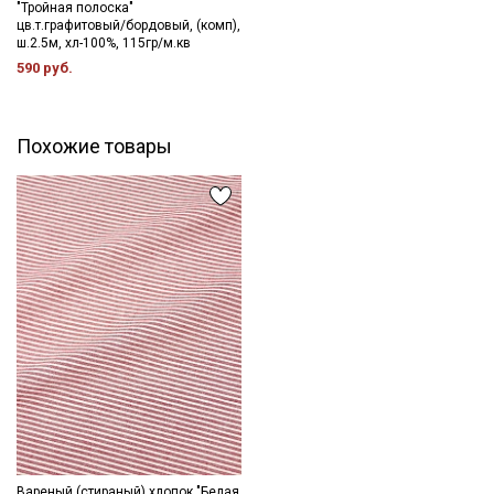
"Тройная полоска"
цв.т.графитовый/бордовый, (комп),
ш.2.5м, хл-100%, 115гр/м.кв
590 руб.
Похожие товары
Вареный (стираный) хлопок "Белая