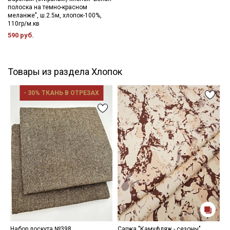
полоска на темно-красном
меланже", ш.2.5м, хлопок-100%,
110гр/м.кв
590 руб.
Товары из раздела Хлопок
- 30% ТКАНЬ В ОТРЕЗАХ
Набор лоскута №398
Саржа "Камуфляж - сезоны"
С