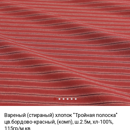
Вареный (стираный) хлопок "Тройная полоска"
цв.бордово-красный, (комп), ш.2.5м, хл-100%,
115гр/м.кв