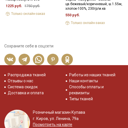
цв.бежевый/коричневый, ш.1.55м,
х
1225 руб.
1750 руб.
хлопок-100%, 230гр/м.кв
4
Только онлайн-заказ
550 руб.
Только онлайн-заказ
Сохраните себе в соцсети
Распродажа тканей
Работы из наших тканей
Отзывы о нас
Наши контакты
Система скидок
Способы оплаты и
Доставка и оплата
реквизиты
Типы тканей
Розничный магазин Купава
г. Киров, ул. Ленина, 79а
Посмотреть на карте