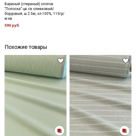
Подписаться
Вареный (стираный) хлопок
"Полоска" цв.св.оливковый/
бордовый, ш.2.5м, хл-100%, 115гр/
Ознакомлен(а) с
Политикой обработки персональных
м.кв
данных
и даю
Согласие на обработку персональных
590 руб.
данных
Даю
Согласие на получение рекламных и
информационных рассылок
Похожие товары