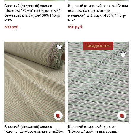
Вареный (стираный) хлопок
Вареный (стираный) хлопок "Белая
"Полоска 1*2мм" цв.бирюзовый/
полоска на серо-мятном
бежевый, ш.2.5м, хл-100%,115гр/
меланже", ш.2.5м, хл-100%, 115гр/
м.кв
м.кв
590 руб.
590 руб.
СКИДКА 20%
Вареный (стираный) хлопок
Вареный (стираный) хлопок
"Клетка" цв.морозная мята, ш.2,5м,
"Полоска" цв.мятный/серый,