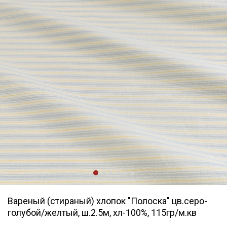
Вареный (стираный) хлопок "Полоска" цв.серо-
голубой/желтый, ш.2.5м, хл-100%, 115гр/м.кв