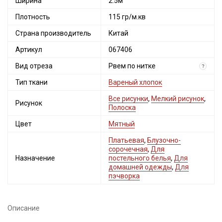
Ширина
2.5м
Плотность
115 гр/м.кв
Страна производитель
Китай
Артикул
067406
Вид отреза
Рвем по нитке
?
Тип ткани
Вареный хлопок
Все рисунки
,
Мелкий рисунок
,
Рисунок
Полоска
Цвет
Мятный
Платьевая
,
Блузочно-
сорочечная
,
Для
Назначение
постельного белья
,
Для
домашней одежды
,
Для
пэчворка
Описание