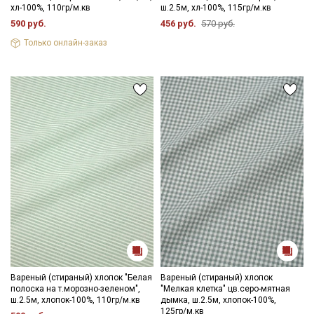
хл-100%, 110гр/м.кв
ш.2.5м, хл-100%, 115гр/м.кв
590 руб.
456 руб.
570 руб.
Только онлайн-заказ
Вареный (стираный) хлопок "Белая
Вареный (стираный) хлопок
полоска на т.морозно-зеленом",
"Мелкая клетка" цв.серо-мятная
ш.2.5м, хлопок-100%, 110гр/м.кв
дымка, ш.2.5м, хлопок-100%,
125гр/м.кв