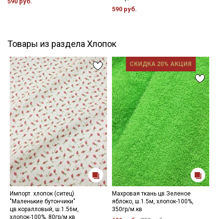
590 руб.
590 руб.
Товары из раздела Хлопок
СКИДКА 20% АКЦИЯ
Импорт. хлопок (ситец)
Махровая ткань цв.Зеленое
Н
"Маленькие бутончики"
яблоко, ш.1.5м, хлопок-100%,
1
цв.коралловый, ш.1.56м,
350гр/м.кв
хлопок-100%, 80гр/м.кв