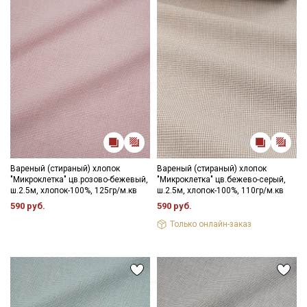
Секретная рассылка от Купава
Мы публикуем здесь дополнительные
Вареный (стираный) хлопок
Вареный (стираный) хлопок
промокоды и скидки до 30% на узкие
"Микроклетка" цв.розово-бежевый,
"Микроклетка" цв.бежево-серый,
категории тканей
ш.2.5м, хлопок-100%, 125гр/м.кв
ш.2.5м, хлопок-100%, 110гр/м.кв
590 руб.
590 руб.
Электронная почта
Только онлайн-заказ
Подписаться