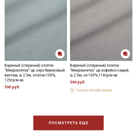
Ознакомлен(а) с
Политикой обработки персональных
данных
и даю
Согласие на обработку персональных
данных
Даю
Согласие на получение рекламных и
информационных рассылок
Вареный (стираный) хлопок
Вареный (стираный) хлопок
"Микроклетка" цв.серо-бирюзовый
"Микроклетка" цв.кофейно-серый,
винтаж, ш.2.5м, хлопок-100%,
ш.2.5м, хл-100%,110гр/м.кв
125гр/м.кв
590 руб.
590 руб.
Только онлайн-заказ
ПОСМОТРЕТЬ ЕЩЕ