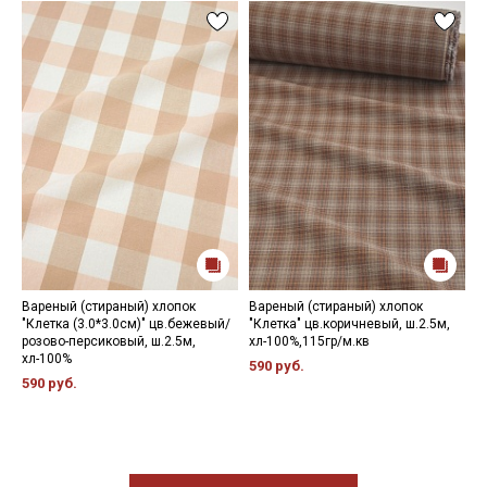
Вареный (стираный) хлопок
Вареный (стираный) хлопок
В
"Клетка (3.0*3.0см)" цв.бежевый/
"Клетка" цв.коричневый, ш.2.5м,
"
розово-персиковый, ш.2.5м,
хл-100%,115гр/м.кв
б
хл-100%
м
590 руб.
590 руб.
5