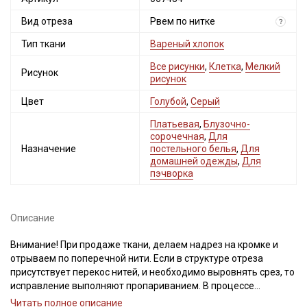
Вид отреза
Рвем по нитке
?
Тип ткани
Вареный хлопок
Все рисунки
,
Клетка
,
Мелкий
Рисунок
рисунок
Цвет
Голубой
,
Серый
Платьевая
,
Блузочно-
сорочечная
,
Для
Назначение
постельного белья
,
Для
домашней одежды
,
Для
пэчворка
Описание
Внимание! При продаже ткани, делаем надрез на кромке и
отрываем по поперечной нити. Если в структуре отреза
присутствует перекос нитей, и необходимо выровнять срез, то
исправление выполняют пропариванием. В процессе
пропаривания нити основы и утка расправляют, аккуратно
Читать полное описание