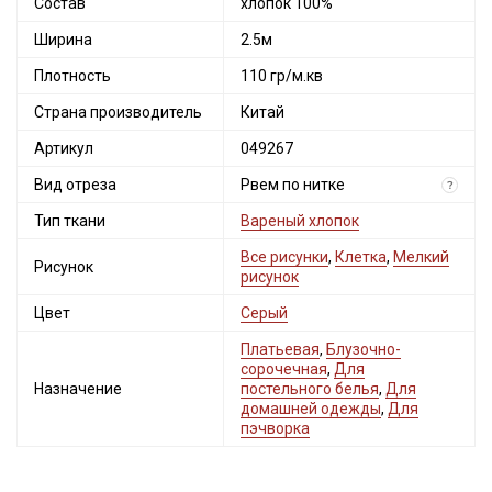
Состав
хлопок 100%
Ширина
2.5м
Плотность
110 гр/м.кв
Страна производитель
Китай
Артикул
049267
Вид отреза
Рвем по нитке
?
Тип ткани
Вареный хлопок
Все рисунки
,
Клетка
,
Мелкий
Рисунок
рисунок
Цвет
Серый
Платьевая
,
Блузочно-
сорочечная
,
Для
Назначение
постельного белья
,
Для
домашней одежды
,
Для
пэчворка