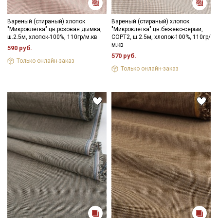
Вареный (стираный) хлопок
Вареный (стираный) хлопок
"Микроклетка" цв.розовая дымка,
"Микроклетка" цв.бежево-серый,
ш.2.5м, хлопок-100%, 110гр/м.кв
СОРТ2, ш.2.5м, хлопок-100%, 110гр/
м.кв
590 руб.
570 руб.
Только онлайн-заказ
Только онлайн-заказ