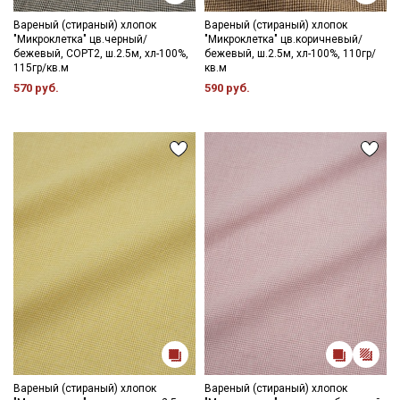
Вареный (стираный) хлопок
Вареный (стираный) хлопок
"Микроклетка" цв.черный/
"Микроклетка" цв.коричневый/
бежевый, СОРТ2, ш.2.5м, хл-100%,
бежевый, ш.2.5м, хл-100%, 110гр/
115гр/кв.м
кв.м
570 руб.
590 руб.
Секретная рассылка от Купава
Мы публикуем здесь дополнительные
Вареный (стираный) хлопок
Вареный (стираный) хлопок