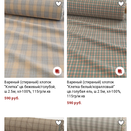
Вареный (стираный) хлопок
Вареный (стираный) хлопок
"Клетка" цв.бежевый/голубой,
"Клетка белый/коралловый"
ш.2.5м, хл-100%, 115гр/м.кв
цв.голубая ель, ш.2.5м, хл-100%,
115гр/м.кв
590 руб.
590 руб.