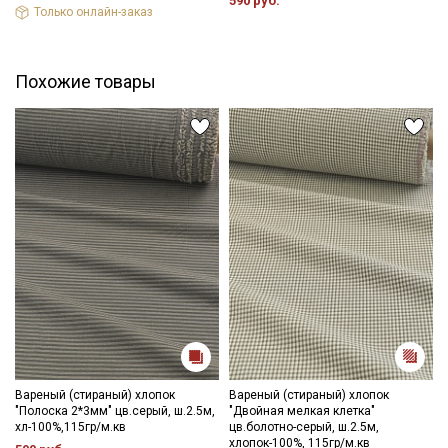
590 руб.
Только онлайн-заказ
Похожие товары
Вареный (стираный) хлопок
Вареный (стираный) хлопок
"Полоска 2*3мм" цв.серый, ш.2.5м,
"Двойная мелкая клетка"
хл-100%,115гр/м.кв
цв.болотно-серый, ш.2.5м,
хлопок-100%, 115гр/м.кв