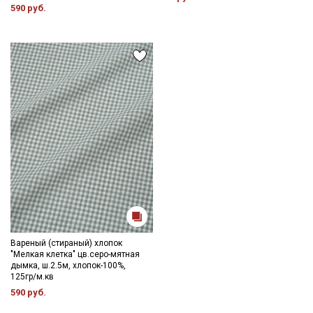
категории тканей
590 руб.
Электронная почта
Подписаться
Ознакомлен(а) с
Политикой обработки персональных
данных
и даю
Согласие на обработку персональных
данных
Даю
Согласие на получение рекламных и
информационных рассылок
Вареный (стираный) хлопок
"Мелкая клетка" цв.серо-мятная
дымка, ш.2.5м, хлопок-100%,
125гр/м.кв
590 руб.