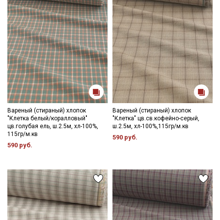
Вареный (стираный) хлопок
Вареный (стираный) хлопок
"Клетка белый/коралловый"
"Клетка" цв.св.кофейно-серый,
цв.голубая ель, ш.2.5м, хл-100%,
ш.2.5м, хл-100%,115гр/м.кв
115гр/м.кв
590 руб.
590 руб.