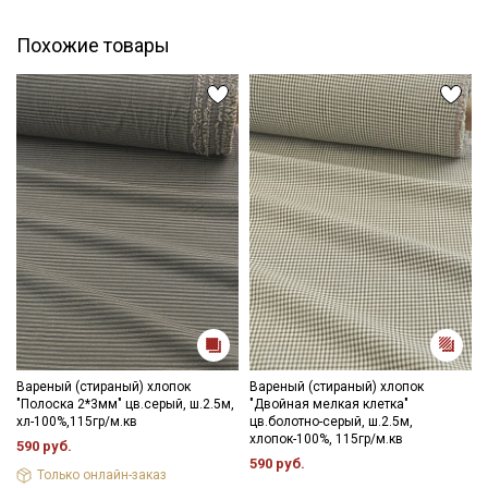
Похожие товары
Вареный (стираный) хлопок
Вареный (стираный) хлопок
"Полоска 2*3мм" цв.серый, ш.2.5м,
"Двойная мелкая клетка"
хл-100%,115гр/м.кв
цв.болотно-серый, ш.2.5м,
хлопок-100%, 115гр/м.кв
590 руб.
590 руб.
Только онлайн-заказ