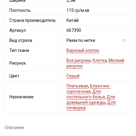
Ширина
2,5м
Плотность
115 гр/м.кв
Страна производитель
Китай
Артикул
067390
Вид отреза
Рвем по нитке
?
Тип ткани
Вареный хлопок
Все рисунки
,
Клетка
,
Мелкий
Рисунок
рисунок
Цвет
Серый
Платьевая
,
Блузочно-
сорочечная
,
Для
Назначение
постельного белья
,
Для
домашней одежды
,
Для
пэчворка
Описание