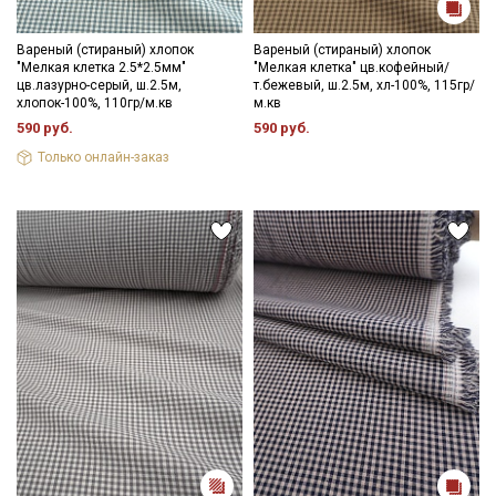
- стирка до 30-40C;
- противопоказано употребление отбеливателей;
- сушить в расправленном, подвешенном состоянии (не
Вареный (стираный) хлопок
Вареный (стираный) хлопок
"Мелкая клетка 2.5*2.5мм"
"Мелкая клетка" цв.кофейный/
пересушивать).
цв.лазурно-серый, ш.2.5м,
т.бежевый, ш.2.5м, хл-100%, 115гр/
хлопок-100%, 110гр/м.кв
м.кв
Цветопередача может отличаться от оригинального цвета
590 руб.
590 руб.
ткани в зависимости от настроек вашего монитора и в
зависимости от партии тон ткани может отличаться.
Только онлайн-заказ