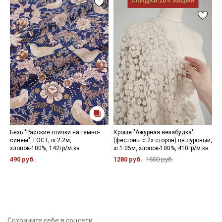
СКИДКА 20% АКЦИЯ
Бязь "Райские птички на темно-
Кроше "Ажурная незабудка"
П
синем", ГОСТ, ш.2.2м,
(фестоны с 2х сторон) цв.суровый,
т
хлопок-100%, 142гр/м.кв
ш.1.05м, хлопок-100%, 410гр/м.кв
ш
м
490 руб.
1280 руб.
1600 руб.
6
Сохраните себе в соцсети