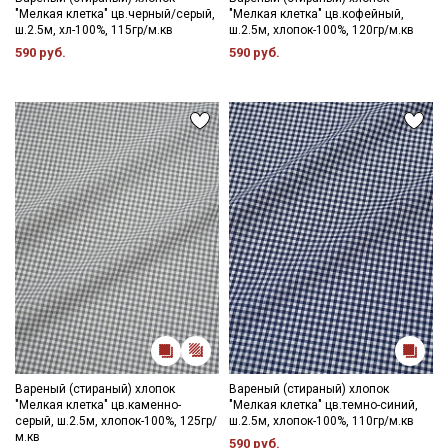
"Мелкая клетка" цв.черный/серый,
"Мелкая клетка" цв.кофейный,
ш.2.5м, хл-100%, 115гр/м.кв
ш.2.5м, хлопок-100%, 120гр/м.кв
590 руб.
590 руб.
Секретная рассылка от Купава
Вареный (стираный) хлопок
Вареный (стираный) хлопок
"Мелкая клетка" цв.каменно-
"Мелкая клетка" цв.темно-синий,
Мы публикуем здесь дополнительные
серый, ш.2.5м, хлопок-100%, 125гр/
ш.2.5м, хлопок-100%, 110гр/м.кв
промокоды и скидки до 30% на узкие
м.кв
590 руб.