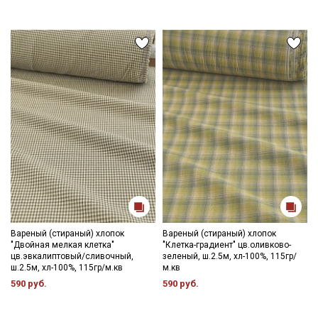
Вареный (стираный) хлопок
Вареный (стираный) хлопок
"Двойная мелкая клетка"
"Клетка-градиент" цв.оливково-
цв.эвкалиптовый/сливочный,
зеленый, ш.2.5м, хл-100%, 115гр/
ш.2.5м, хл-100%, 115гр/м.кв
м.кв
590 руб.
590 руб.