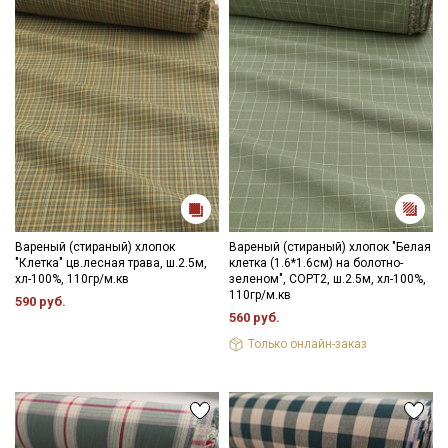
Вареный (стираный) хлопок
Вареный (стираный) хлопок "Белая
"Клетка" цв.лесная трава, ш.2.5м,
клетка (1.6*1.6см) на болотно-
хл-100%, 110гр/м.кв
зеленом", СОРТ2, ш.2.5м, хл-100%,
110гр/м.кв
590 руб.
560 руб.
Только онлайн-заказ