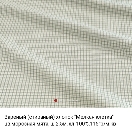
Вареный (стираный) хлопок "Мелкая клетка"
цв.морозная мята, ш.2.5м, хл-100%,115гр/м.кв