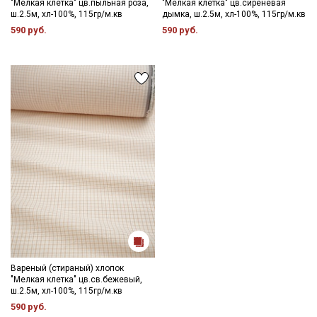
"Мелкая клетка" цв.пыльная роза,
"Мелкая клетка" цв.сиреневая
ш.2.5м, хл-100%, 115гр/м.кв
дымка, ш.2.5м, хл-100%, 115гр/м.кв
590 руб.
590 руб.
Вареный (стираный) хлопок
Секретная рассылка от Купава
"Мелкая клетка" цв.св.бежевый,
ш.2.5м, хл-100%, 115гр/м.кв
590 руб.
Мы публикуем здесь дополнительные