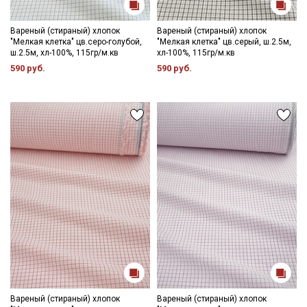
- стирка до 30-40C;
- противопоказано употребление отбеливателей;
- сушить в расправленном, подвешенном состоянии (не
Вареный (стираный) хлопок
Вареный (стираный) хлопок
"Мелкая клетка" цв.серо-голубой,
"Мелкая клетка" цв.серый, ш.2.5м,
пересушивать).
ш.2.5м, хл-100%, 115гр/м.кв
хл-100%, 115гр/м.кв
590 руб.
590 руб.
Цветопередача может отличаться от оригинального цвета
ткани в зависимости от настроек вашего монитора и в
зависимости от партии тон ткани может отличаться.
Вареный (стираный) хлопок
Вареный (стираный) хлопок