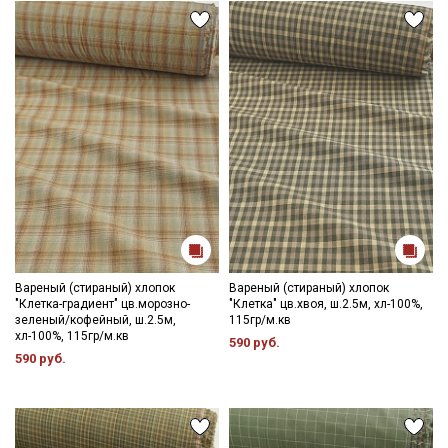
Вареный (стираный) хлопок
Вареный (стираный) хлопок
"Клетка-градиент" цв.морозно-
"Клетка" цв.хвоя, ш.2.5м, хл-100%,
зеленый/кофейный, ш.2.5м,
115гр/м.кв
хл-100%, 115гр/м.кв
590 руб.
590 руб.