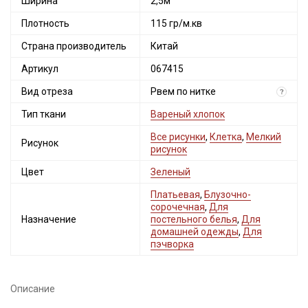
Ширина
2,5м
Плотность
115 гр/м.кв
Страна производитель
Китай
Артикул
067415
Вид отреза
Рвем по нитке
?
Тип ткани
Вареный хлопок
Все рисунки
,
Клетка
,
Мелкий
Рисунок
рисунок
Цвет
Зеленый
Платьевая
,
Блузочно-
сорочечная
,
Для
Назначение
постельного белья
,
Для
домашней одежды
,
Для
пэчворка
Описание