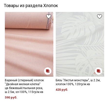
Товары из раздела Хлопок
Вареный (стираный) хлопок
Бязь "Листья монстеры", ш.2.2м,
П
"Двойная мелкая клетка"
хлопок-100%, 120гр/м.кв
ц
цв.бежевый/пыльная роза,
ш
420 руб.
ш.2.5м, хл-100%, 115гр/м.кв
4
590 руб.