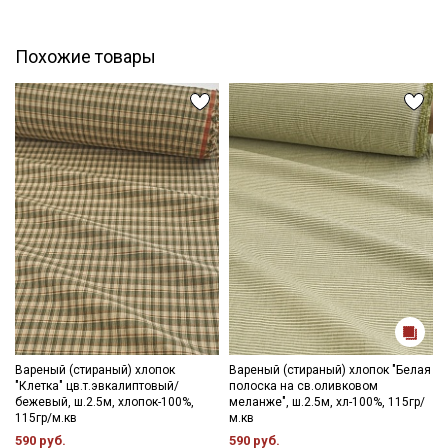
промокоды и скидки до 30% на узкие
категории тканей
Похожие товары
Электронная почта
Подписаться
Ознакомлен(а) с
Политикой обработки персональных
данных
и даю
Согласие на обработку персональных
данных
Даю
Согласие на получение рекламных и
информационных рассылок
Вареный (стираный) хлопок
Вареный (стираный) хлопок "Белая
"Клетка" цв.т.эвкалиптовый/
полоска на св.оливковом
бежевый, ш.2.5м, хлопок-100%,
меланже", ш.2.5м, хл-100%, 115гр/
115гр/м.кв
м.кв
590 руб.
590 руб.