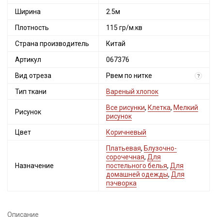
Ширина
2.5м
Плотность
115 гр/м.кв
Страна производитель
Китай
Артикул
067376
Вид отреза
Рвем по нитке
?
Тип ткани
Вареный хлопок
Все рисунки
,
Клетка
,
Мелкий
Рисунок
рисунок
Цвет
Коричневый
Платьевая
,
Блузочно-
сорочечная
,
Для
Назначение
постельного белья
,
Для
домашней одежды
,
Для
пэчворка
Описание