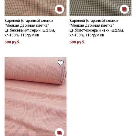
Уход:
- стирка до 30-40C;
- противопоказано употребление отбеливателей;
- сушить в расправленном, подвешенном состоянии (не
Вареный (стираный) хлопок
Вареный (стираный) хлопок
"Мелкая двойная клетка"
"Мелкая двойная клетка"
пересушивать).
цв.бежевый/т.серый, ш.2.5м,
цв.болотно-серый хаки, ш.2.5м,
хл-100%, 115гр/м.кв
хл-100%, 115гр/м.кв
Цветопередача может отличаться от оригинального цвета
590 руб.
590 руб.
ткани в зависимости от настроек вашего монитора и в
зависимости от партии тон ткани может отличаться.