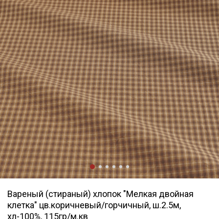
Вареный (стираный) хлопок "Мелкая двойная
клетка" цв.коричневый/горчичный, ш.2.5м,
хл-100%, 115гр/м.кв