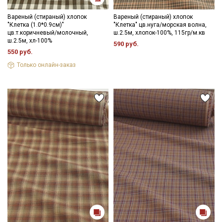
Подписаться
Вареный (стираный) хлопок
Вареный (стираный) хлопок
"Клетка (1.0*0.9см)"
"Клетка" цв.нуга/морская волна,
Ознакомлен(а) с
Политикой обработки персональных
цв.т.коричневый/молочный,
ш.2.5м, хлопок-100%, 115гр/м.кв
данных
и даю
Согласие на обработку персональных
ш.2.5м, хл-100%
590 руб.
данных
550 руб.
Даю
Согласие на получение рекламных и
Только онлайн-заказ
информационных рассылок