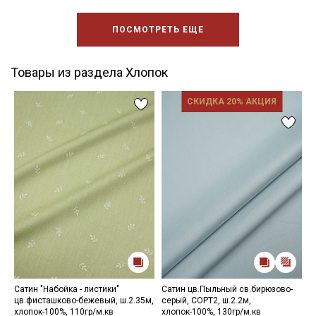
ПОСМОТРЕТЬ ЕЩЕ
Товары из раздела Хлопок
СКИДКА 20% АКЦИЯ
Сатин "Набойка - листики"
Сатин цв.Пыльный св.бирюзово-
Б
цв.фисташково-бежевый, ш.2.35м,
серый, СОРТ2, ш.2.2м,
ш
хлопок-100%, 110гр/м.кв
хлопок-100%, 130гр/м.кв