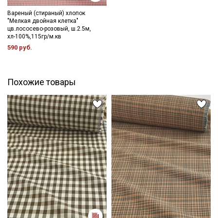
Вареный (стираный) хлопок
"Мелкая двойная клетка"
цв.лососево-розовый, ш.2.5м,
хл-100%,115гр/м.кв
590 руб.
Похожие товары
Секретная рассылка от Купава
Мы публикуем здесь дополнительные
промокоды и скидки до 30% на узкие
категории тканей
Электронная почта