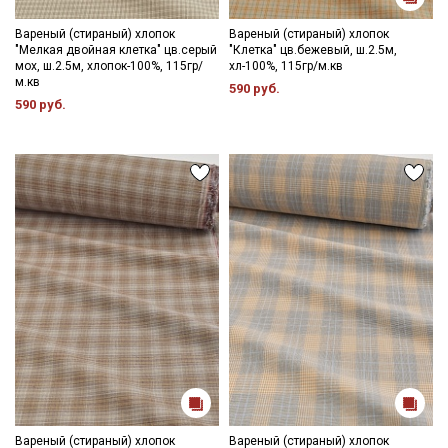
Вареный (стираный) хлопок
Вареный (стираный) хлопок
Ознакомлен(а) с
Политикой обработки персональных
"Мелкая двойная клетка" цв.серый
"Клетка" цв.бежевый, ш.2.5м,
данных
и даю
Согласие на обработку персональных
мох, ш.2.5м, хлопок-100%, 115гр/
хл-100%, 115гр/м.кв
данных
м.кв
590 руб.
590 руб.
Даю
Согласие на получение рекламных и
информационных рассылок
Вареный (стираный) хлопок
Вареный (стираный) хлопок