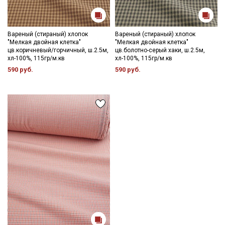
Уход:
- стирка до 30-40C;
- противопоказано употребление отбеливателей;
- сушить в расправленном, подвешенном состоянии (не
Вареный (стираный) хлопок
Вареный (стираный) хлопок
"Мелкая двойная клетка"
"Мелкая двойная клетка"
пересушивать).
цв.коричневый/горчичный, ш.2.5м,
цв.болотно-серый хаки, ш.2.5м,
хл-100%, 115гр/м.кв
хл-100%, 115гр/м.кв
Цветопередача может отличаться от оригинального цвета
590 руб.
590 руб.
ткани в зависимости от настроек вашего монитора и в
зависимости от партии тон ткани может отличаться.