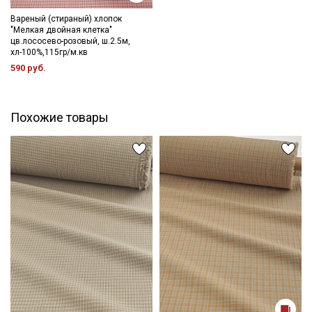
Вареный (стираный) хлопок
"Мелкая двойная клетка"
цв.лососево-розовый, ш.2.5м,
хл-100%,115гр/м.кв
590 руб.
Похожие товары
Секретная рассылка от Купава
Мы публикуем здесь дополнительные
промокоды и скидки до 30% на узкие
категории тканей
Электронная почта
Подписаться