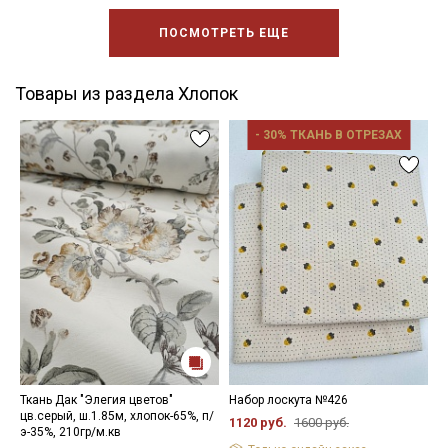
ПОСМОТРЕТЬ ЕЩЕ
Товары из раздела Хлопок
- 30% ТКАНЬ В ОТРЕЗАХ
Ткань Дак "Элегия цветов"
Набор лоскута №426
П
цв.серый, ш.1.85м, хлопок-65%, п/
ц
1120 руб.
1600 руб.
э-35%, 210гр/м.кв
х