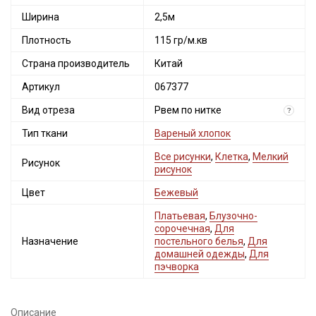
Ширина
2,5м
Плотность
115 гр/м.кв
Страна производитель
Китай
Артикул
067377
Вид отреза
Рвем по нитке
?
Тип ткани
Вареный хлопок
Все рисунки
,
Клетка
,
Мелкий
Рисунок
рисунок
Цвет
Бежевый
Платьевая
,
Блузочно-
сорочечная
,
Для
Назначение
постельного белья
,
Для
домашней одежды
,
Для
пэчворка
Описание