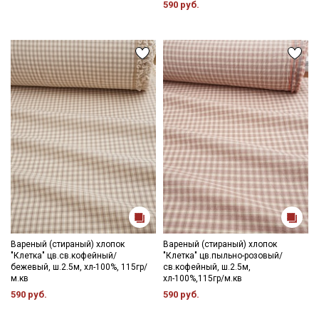
590 руб.
Вареный (стираный) хлопок
Вареный (стираный) хлопок
"Клетка" цв.св.кофейный/
"Клетка" цв.пыльно-розовый/
бежевый, ш.2.5м, хл-100%, 115гр/
св.кофейный, ш.2.5м,
м.кв
хл-100%,115гр/м.кв
590 руб.
590 руб.