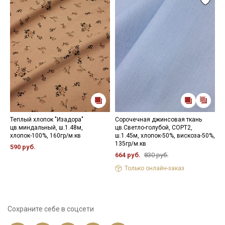
Теплый хлопок "Изадора"
Сорочечная джинсовая ткань
Ш
цв.миндальный, ш.1.48м,
цв.Светло-голубой, СОРТ2,
ц
хлопок-100%, 160гр/м.кв
ш.1.45м, хлопок-50%, вискоза-50%,
(
135гр/м.кв
х
590 руб.
664 руб.
830 руб.
7
Только онлайн-заказ
Сохраните себе в соцсети