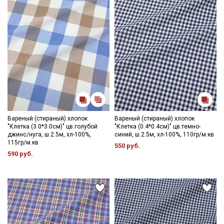
данных
Даю
Согласие на получение рекламных и
информационных рассылок
Вареный (стираный) хлопок
Вареный (стираный) хлопок
"Клетка (3.0*3.0см)" цв.голубой
"Клетка (0.4*0.4см)" цв.темно-
джинс/нуга, ш.2.5м, хл-100%,
синий, ш.2.5м, хл-100%, 110гр/м.кв
115гр/м.кв
550 руб.
590 руб.