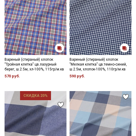
Вареный (стираный) хлопок
Вареный (стираный) хлопок
"Тройная клетка" цв.лазурный
"Мелкая клетка" цв.темно-синий,
берег, ш.2.5м, хл-100%, 115гр/м.кв
ш.2.5м, хлопок-100%, 110гр/м.кв
570 руб.
590 руб.
СКИДКА 20%