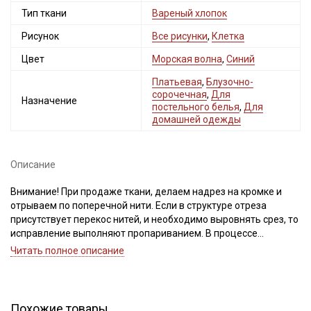
Тип ткани
Вареный хлопок
Рисунок
Все рисунки
,
Клетка
Цвет
Морская волна
,
Синий
Платьевая
,
Блузочно-
сорочечная
,
Для
Назначение
постельного белья
,
Для
домашней одежды
Описание
Внимание! При продаже ткани, делаем надрез на кромке и
отрываем по поперечной нити. Если в структуре отреза
присутствует перекос нитей, и необходимо выровнять срез, то
исправление выполняют пропариванием. В процессе
пропаривания нити основы и утка расправляют, аккуратно
Читать полное описание
подтягивая по диагонали.
Важно, неровности среза при перекосе нитей, нельзя срезать,
это приведет к искажению края детали и изделия после
стирки. Просим учитывать это при заказе.
Похожие товары