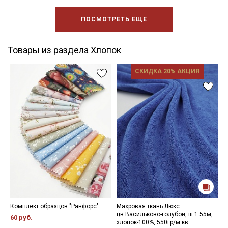
ПОСМОТРЕТЬ ЕЩЕ
Товары из раздела Хлопок
СКИДКА 20% АКЦИЯ
Комплект образцов "Ранфорс"
Махровая ткань Люкс
Р
цв.Васильково-голубой, ш.1.55м,
с
60 руб.
хлопок-100%, 550гр/м.кв
ш