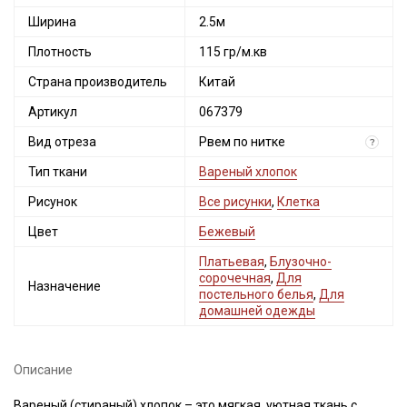
Ширина
2.5м
Плотность
115 гр/м.кв
Страна производитель
Китай
Артикул
067379
Вид отреза
Рвем по нитке
?
Тип ткани
Вареный хлопок
Рисунок
Все рисунки
,
Клетка
Цвет
Бежевый
Платьевая
,
Блузочно-
сорочечная
,
Для
Назначение
постельного белья
,
Для
домашней одежды
Описание
Вареный (стираный) хлопок – это мягкая, уютная ткань с