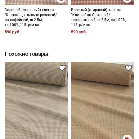
- противопоказано употребление отбеливателей;
- сушить в расправленном, подвешенном состоянии (не
Вареный (стираный) хлопок
Вареный (стираный) хлопок
"Клетка" цв.пыльно-розовый/
"Клетка" цв.бежевый/
пересушивать).
св.кофейный, ш.2.5м,
терракотовый, ш.2.5м, хл-100%,
хл-100%,115гр/м.кв
115гр/м.кв
Цветопередача может отличаться от оригинального цвета
590 руб.
590 руб.
ткани в зависимости от настроек вашего монитора и в
зависимости от партии тон ткани может отличаться.
Похожие товары
Секретная рассылка от Купава