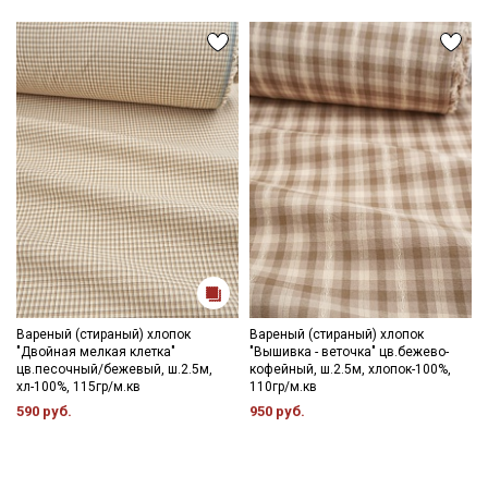
Вареный (стираный) хлопок
Вареный (стираный) хлопок
"Двойная мелкая клетка"
"Вышивка - веточка" цв.бежево-
цв.песочный/бежевый, ш.2.5м,
кофейный, ш.2.5м, хлопок-100%,
хл-100%, 115гр/м.кв
110гр/м.кв
590 руб.
950 руб.