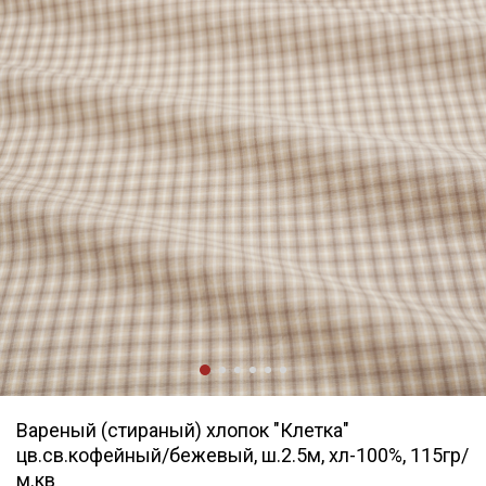
Вареный (стираный) хлопок "Клетка"
цв.св.кофейный/бежевый, ш.2.5м, хл-100%, 115гр/
м.кв