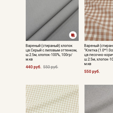
Вареный (стираный) хлопок
Вареный (стиран
цв.Серый с лиловым оттенком,
"Клетка (1.0*1.0с
ш.2.5м, хлопок-100%, 100гр/
цв.песочно-кори
м.кв
ш.2.5м, хлопок-1
м.кв
440 руб.
550 руб.
550 руб.