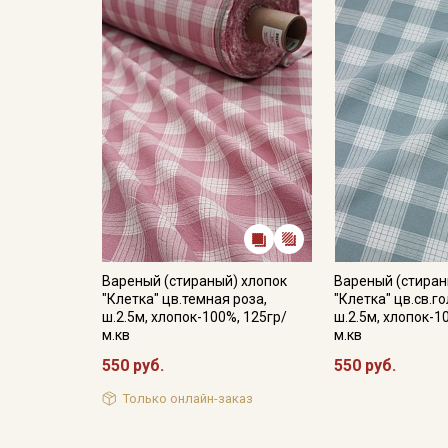
Вареный (стираный) хлопок
Вареный (стиран
"Клетка" цв.темная роза,
"Клетка" цв.св.г
ш.2.5м, хлопок-100%, 125гр/
ш.2.5м, хлопок-1
м.кв
м.кв
550 руб.
550 руб.
Только онлайн-заказ