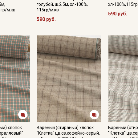
5м,
голубой, ш.2.5м, хл-100%,
хл-100%,115гр
5гр/м.кв
115гр/м.кв
590 руб.
590 руб.
Подписаться
Ознакомлен(а) с
Политикой обработки персональных
данных
и даю
Согласие на обработку персональных
данных
Даю
Согласие на получение рекламных и
информационных рассылок
ый) хлопок
Вареный (стираный) хлопок
Вареный (стир
оралловый"
"Клетка" цв.св.кофейно-серый,
"Клетка" цв.с