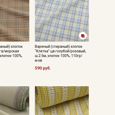
аный) хлопок
Вареный (стираный) хлопок
уга/морская
"Клетка" цв.голубой/розовый,
 хлопок-100%,
ш.2.5м, хлопок-100%, 110гр/
м.кв
590 руб.