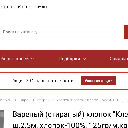
и ответы
Контакты
Блог
аборы тканей
Подборки
Скидки 
Акция 20% однотонные ткани!
Условия акции
лопок)
Вареный (стираный) хлопок "Клетка" цв.серо-кофейный, ш.2.5м
Вареный (стираный) хлопок "Кле
ш.2.5м, хлопок-100%, 125гр/м.кв