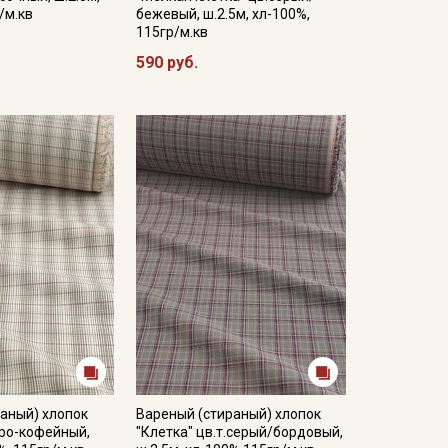
/м.кв
бежевый, ш.2.5м, хл-100%,
115гр/м.кв
590 руб.
аный) хлопок
Вареный (стираный) хлопок
еро-кофейный,
"Клетка" цв.т.серый/бордовый,