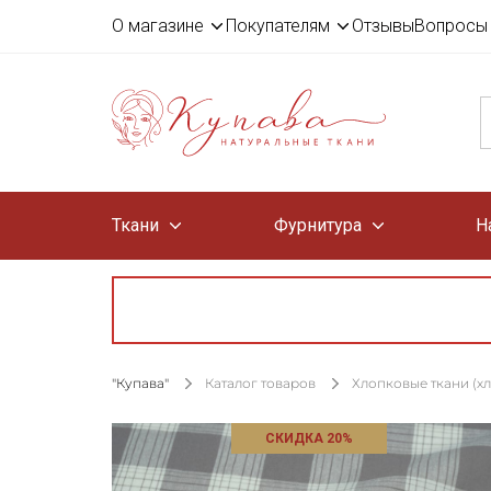
О магазине
Покупателям
Отзывы
Вопросы 
Ткани
Фурнитура
Н
"Купава"
Каталог товаров
Хлопковые ткани (х
СКИДКА 20%