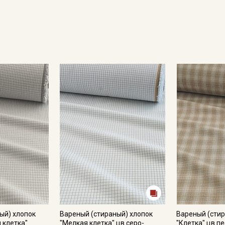
Секретная рассылка от
Купава
Мы публикуем здесь дополнительные
промокоды и скидки до 30% на узкие
категории тканей
Электронная почта
ый) хлопок
Вареный (стираный) хлопок
Вареный (стир
 клетка"
"Мелкая клетка" цв.серо-
"Клетка" цв.пе