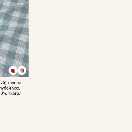
не выше 40C, для исключения усадки ткани в готовом издел
Уход:
- стирка до 30-40C;
- противопоказано употребление отбеливателей;
- сушить в расправленном, подвешенном состоянии (не пер
Цветопередача может отличаться от оригинального цвета т
в зависимости от партии тон ткани может отличаться.
ый) хлопок
олубой мох,
00%, 125гр/