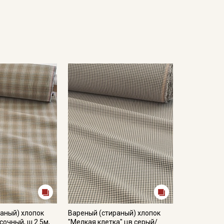
аный) хлопок
Вареный (стираный) хлопок
сочный, ш.2.5м,
"Мелкая клетка" цв.серый/