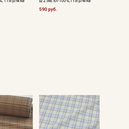
%, 115гр/м.кв
ш.2.5м, хл-100%,115гр/м.кв
590 руб.