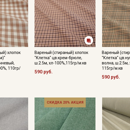
ый) хлопок
Вареный (стираный) хлопок
Вареный (стир
м)"
"Клетка" цв.крем-брюле,
"Клетка" цв.н
чневый,
ш.2.5м, хл-100%,115гр/м.кв
волна, ш.2.5м,
00%, 110гр/
115гр/м.кв
590 руб.
590 руб.
СКИДКА 20% АКЦИЯ