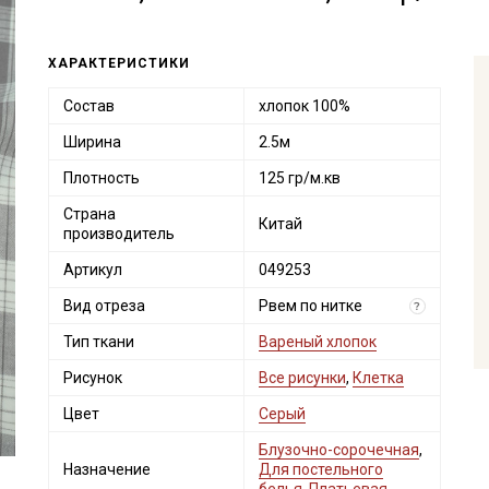
ХАРАКТЕРИСТИКИ
Состав
хлопок 100%
Ширина
2.5м
Плотность
125 гр/м.кв
Страна
Китай
производитель
Артикул
049253
Вид отреза
Рвем по нитке
?
Тип ткани
Вареный хлопок
Рисунок
Все рисунки
,
Клетка
Цвет
Серый
Блузочно-сорочечная
,
Назначение
Для постельного