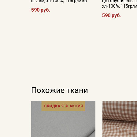
ш.2.5м, хл-100%, 115гр/м.кв
цв.голубая ель, ш
хл-100%, 115гр/м
590 руб.
590 руб.
Похожие ткани
СКИДКА 20% АКЦИЯ