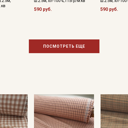
.2.5м,
ш.2.5м, хл-100%,115гр/м.кв
ш.2.5м, хл-100
.кв
590 руб.
590 руб.
ПОСМОТРЕТЬ ЕЩЕ