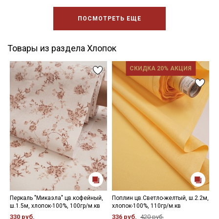
ПОСМОТРЕТЬ ЕЩЕ
Товары из раздела Хлопок
СКИДКА 20% АКЦИЯ
Перкаль "Микаэла" цв.кофейный,
Поплин цв.Светло-желтый, ш.2.2м,
С
ш.1.5м, хлопок-100%, 100гр/м.кв
хлопок-100%, 110гр/м.кв
ц
х
330 руб.
336 руб.
420 руб.