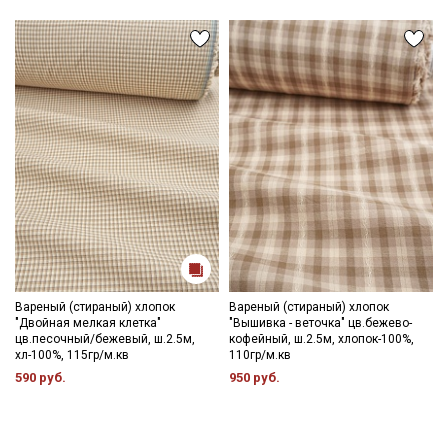
Вареный (стираный) хлопок
Вареный (стираный) хлопок
"Двойная мелкая клетка"
"Вышивка - веточка" цв.бежево-
цв.песочный/бежевый, ш.2.5м,
кофейный, ш.2.5м, хлопок-100%,
хл-100%, 115гр/м.кв
110гр/м.кв
590 руб.
950 руб.