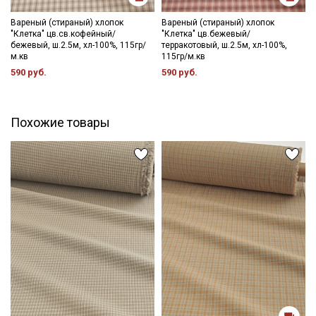
- противопоказано употребление отбеливателей;
- сушить в расправленном, подвешенном состоянии (не
Вареный (стираный) хлопок
Вареный (стираный) хлопок
"Клетка" цв.св.кофейный/
"Клетка" цв.бежевый/
пересушивать).
бежевый, ш.2.5м, хл-100%, 115гр/
терракотовый, ш.2.5м, хл-100%,
м.кв
115гр/м.кв
Цветопередача может отличаться от оригинального цвета
590 руб.
590 руб.
ткани в зависимости от настроек вашего монитора и в
зависимости от партии тон ткани может отличаться.
Похожие товары
Секретная рассылка от Купава