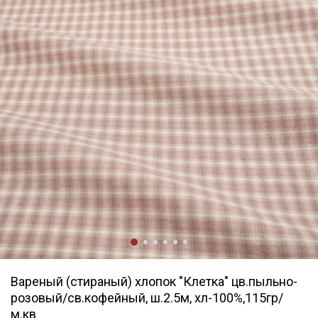
Вареный (стираный) хлопок "Клетка" цв.пыльно-
розовый/св.кофейный, ш.2.5м, хл-100%,115гр/
м.кв