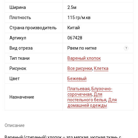
Ширина
2.5м
Плотность
115 гр/м.кв
Страна производитель
Китай
Артикул
067428
Вид отреза
Рвем по нитке
?
Тип ткани
Вареный хлопок
Рисунок
Все рисунки
,
Клетка
Цвет
Бежевый
Платьевая
,
Блузочно-
сорочечная
,
Для
Назначение
постельного белья
,
Для
домашней одежды
Описание
Вареный (стираный) хлопок – это мягкая, уютная ткань с