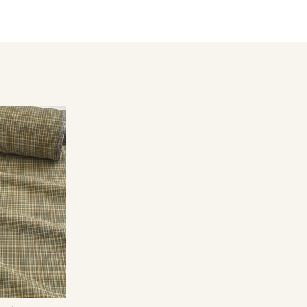
Ткань натуральная дает усадку до 7%, перед пошивом пост
не выше 40C, для исключения усадки ткани в готовом издел
Уход:
- стирка до 30-40C;
- противопоказано употребление отбеливателей;
- сушить в расправленном, подвешенном состоянии (не пер
Цветопередача может отличаться от оригинального цвета т
в зависимости от партии тон ткани может отличаться.