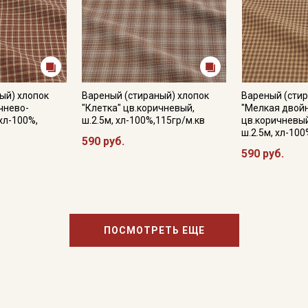
ый) хлопок
Вареный (стираный) хлопок
Вареный (стир
чнево-
"Клетка" цв.коричневый,
"Мелкая двойн
 хл-100%,
ш.2.5м, хл-100%,115гр/м.кв
цв.коричневы
ш.2.5м, хл-100
590 руб.
590 руб.
ПОСМОТРЕТЬ ЕЩЕ