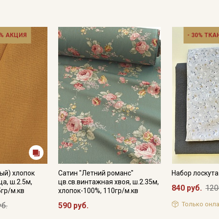
% АКЦИЯ
- 30% ТКА
ый) хлопок
Сатин "Летний романс"
Набор лоскут
а, ш.2.5м,
цв.св.винтажная хвоя, ш.2.35м,
840 руб.
120
5гр/м.кв
хлопок-100%, 110гр/м.кв
Только онла
уб.
590 руб.