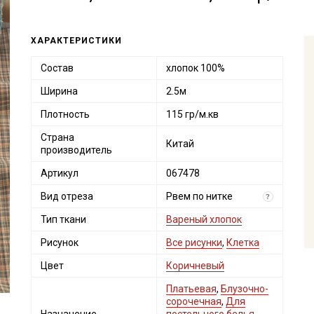
ХАРАКТЕРИСТИКИ
Состав
хлопок 100%
Ширина
2.5м
Плотность
115 гр/м.кв
Страна
Китай
производитель
Артикул
067478
Вид отреза
Рвем по нитке
?
Тип ткани
Вареный хлопок
Рисунок
Все рисунки
,
Клетка
Цвет
Коричневый
Платьевая
,
Блузочно-
сорочечная
,
Для