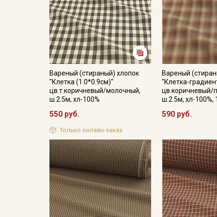
Вареный (стираный) хлопок
Вареный (стиран
"Клетка (1.0*0.9см)"
"Клетка-градиен
цв.т.коричневый/молочный,
цв.коричневый/
ш.2.5м, хл-100%
ш.2.5м, хл-100%,
550 руб.
590 руб.
Только онлайн-заказ