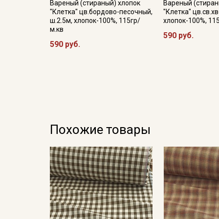
Вареный (стираный) хлопок
Вареный (стиран
"Клетка" цв.бордово-песочный,
"Клетка" цв.св.хв
ш.2.5м, хлопок-100%, 115гр/
хлопок-100%, 11
м.кв
590 руб.
590 руб.
Похожие товары