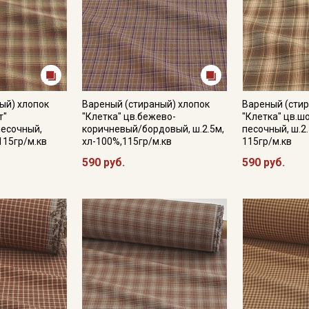
Подписаться
Ознакомлен(а) с
Политикой обработки персональных
данных
и даю
Согласие на обработку персональных
ый) хлопок
Вареный (стираный) хлопок
Вареный (стир
данных
т"
"Клетка" цв.бежево-
"Клетка" цв.ш
песочный,
коричневый/бордовый, ш.2.5м,
песочный, ш.2.
Даю
Согласие на получение рекламных и
 115гр/м.кв
хл-100%,115гр/м.кв
115гр/м.кв
информационных рассылок
590 руб.
590 руб.