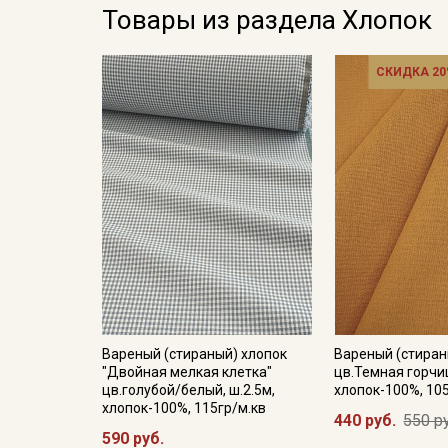
Товары из раздела Хлопок
СКИДКА 20
Вареный (стираный) хлопок
Вареный (стиран
"Двойная мелкая клетка"
цв.Темная горчиц
цв.голубой/белый, ш.2.5м,
хлопок-100%, 10
хлопок-100%, 115гр/м.кв
440 руб.
550 р
590 руб.