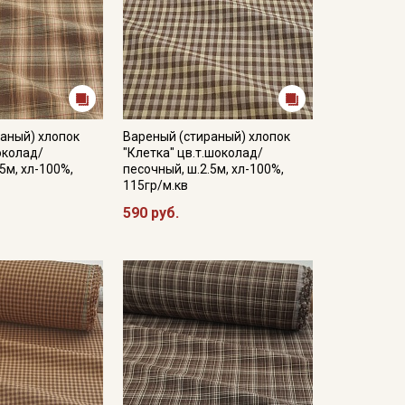
аный) хлопок
Вареный (стираный) хлопок
околад/
"Клетка" цв.т.шоколад/
5м, хл-100%,
песочный, ш.2.5м, хл-100%,
115гр/м.кв
590 руб.