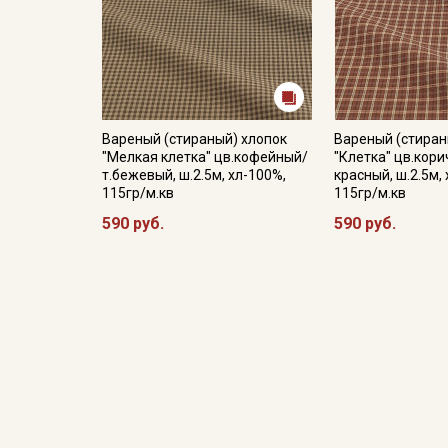
Вареный (стираный) хлопок
Вареный (стиран
"Мелкая клетка" цв.кофейный/
"Клетка" цв.кори
т.бежевый, ш.2.5м, хл-100%,
красный, ш.2.5м,
115гр/м.кв
115гр/м.кв
590 руб.
590 руб.