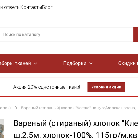
и ответы
Контакты
Блог
аборы тканей
Подборки
Скидки 
Акция 20% однотонные ткани!
Условия акции
лопок)
Вареный (стираный) хлопок "Клетка" цв.нуга/морская волна, ш.
Вареный (стираный) хлопок "Кле
ш.2.5м, хлопок-100%, 115гр/м.кв