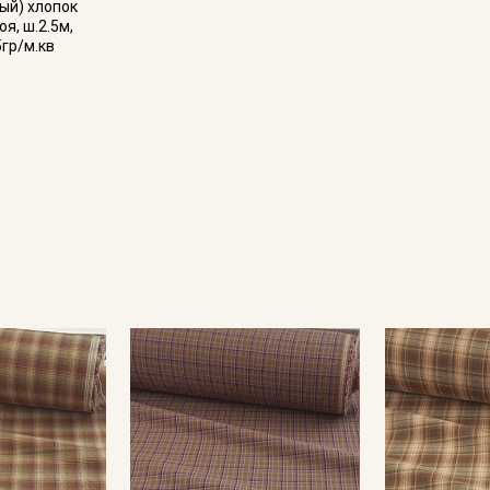
ый) хлопок
оя, ш.2.5м,
5гр/м.кв
Секретная рассылка от
Купава
Мы публикуем здесь дополнительные
промокоды и скидки до 30% на узкие
категории тканей
Электронная почта