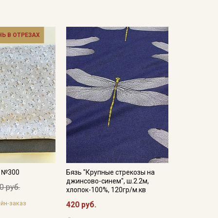
НЬ В ОТРЕЗАХ
а №300
Бязь "Крупные стрекозы на
джинсово-синем", ш.2.2м,
0 руб.
хлопок-100%, 120гр/м.кв
йн-заказ
420 руб.