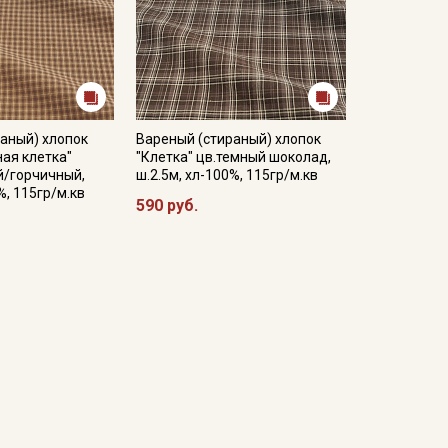
аный) хлопок
Вареный (стираный) хлопок
ая клетка"
"Клетка" цв.темный шоколад,
й/горчичный,
ш.2.5м, хл-100%, 115гр/м.кв
%, 115гр/м.кв
590 руб.