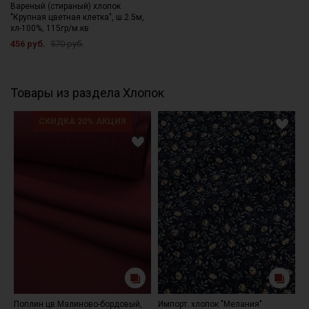
- сушить в расправленном, подвешенном состоянии (не
Вареный (стираный) хлопок
"Крупная цветная клетка", ш.2.5м,
пересушивать).
хл-100%, 115гр/м.кв
456 руб.
570 руб.
Цветопередача может отличаться от оригинального цвета
ткани в зависимости от настроек вашего монитора и в
зависимости от партии тон ткани может отличаться.
Товары из раздела Хлопок
СКИДКА 20% АКЦИЯ
Поплин цв.Малиново-бордовый,
Импорт. хлопок "Мелания"
Т