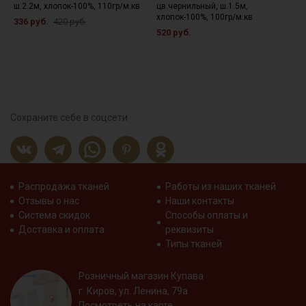
ш.2.2м, хлопок-100%, 110гр/м.кв
цв.чернильный, ш.1.5м,
ш
хлопок-100%, 100гр/м.кв
2
336 руб.
420 руб.
520 руб.
6
Сохраните себе в соцсети
Распродажа тканей
Работы из наших тканей
Отзывы о нас
Наши контакты
Система скидок
Способы оплаты и
Доставка и оплата
реквизиты
Типы тканей
Розничный магазин Купава
г. Киров, ул. Ленина, 79а
Посмотреть на карте