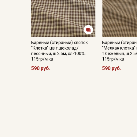
Вареный (стираный) хлопок
Вареный (стиран
"Клетка" цв.т.шоколад/
"Мелкая клетка"
песочный, ш.2.5м, хл-100%,
т.бежевый, ш.2.5
115гр/м.кв
115гр/м.кв
590 руб.
590 руб.