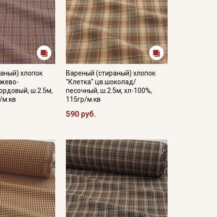
аный) хлопок
Вареный (стираный) хлопок
ежево-
"Клетка" цв.шоколад/
рдовый, ш.2.5м,
песочный, ш.2.5м, хл-100%,
/м.кв
115гр/м.кв
590 руб.