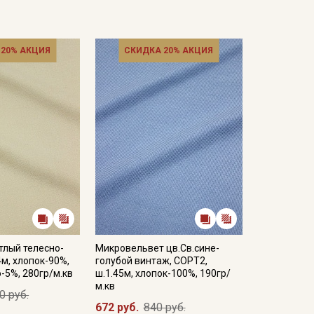
 20% АКЦИЯ
СКИДКА 20% АКЦИЯ
тлый телесно-
Микровельвет цв.Св.сине-
4м, хлопок-90%,
голубой винтаж, СОРТ2,
э-5%, 280гр/м.кв
ш.1.45м, хлопок-100%, 190гр/
м.кв
0 руб.
672 руб.
840 руб.