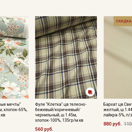
СКИДКА
вые мечты"
Фуле "Клетка" цв.телесно-
Бархат цв.Све
м, хлопок-65%,
бежевый/коричневый/
желтый, ш.1.4
.кв
чернильный, ш.1.45м,
лайкра-5%, п/
хлопок-100%, 135гр/м.кв
880 руб.
110
560 руб.