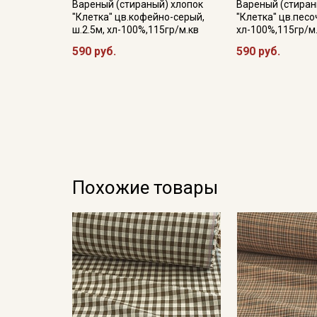
Вареный (стираный) хлопок
Вареный (стиран
"Клетка" цв.кофейно-серый,
"Клетка" цв.песо
ш.2.5м, хл-100%,115гр/м.кв
хл-100%,115гр/м
590 руб.
590 руб.
Похожие товары