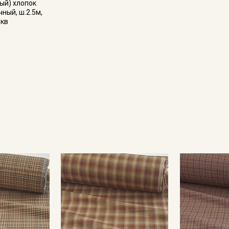
ый) хлопок
чный, ш.2.5м,
.кв
Секретная рассылка от
Купава
Мы публикуем здесь дополнительные
промокоды и скидки до 30% на узкие
категории тканей
Электронная почта