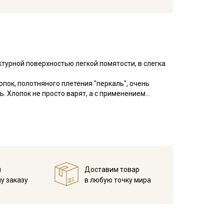
ктурной поверхностью легкой помятости, в слегка
пок, полотняного плетения "перкаль", очень
ь. Хлопок не просто варят, а с применением
я верхний слой, для придания мягкости и
ра не нарушается, но уменьшается склонность
о легкий, благодаря высокой
ка до 7%.
 белья и одежды для взрослых и детей. Изделия с
й
Доставим товар
ирайте отрез при температуре дальнейших стирок,
у заказу
в любую точку мира
ии.
есушивать).