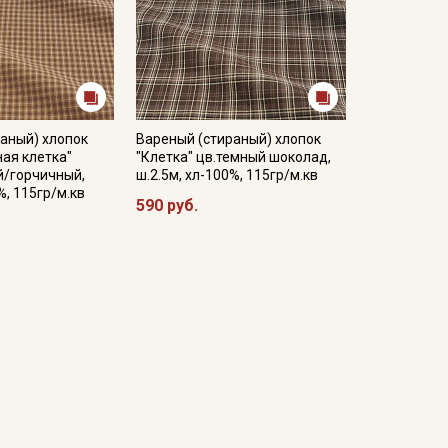
аный) хлопок
Вареный (стираный) хлопок
ая клетка"
"Клетка" цв.темный шоколад,
й/горчичный,
ш.2.5м, хл-100%, 115гр/м.кв
%, 115гр/м.кв
590 руб.