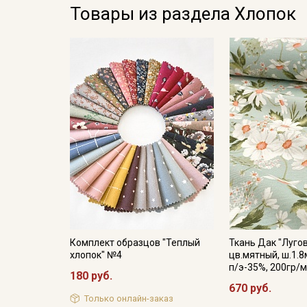
Товары из раздела Хлопок
Комплект образцов "Теплый
Ткань Дак "Луго
хлопок" №4
цв.мятный, ш.1.8
п/э-35%, 200гр/м
180 руб.
670 руб.
Только онлайн-заказ