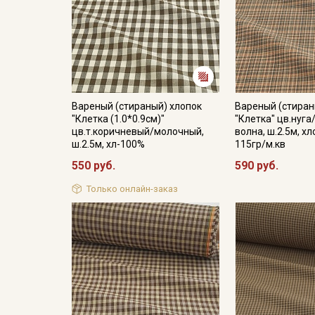
Вареный (стираный) хлопок
Вареный (стиран
"Клетка (1.0*0.9см)"
"Клетка" цв.нуг
цв.т.коричневый/молочный,
волна, ш.2.5м, х
ш.2.5м, хл-100%
115гр/м.кв
550 руб.
590 руб.
Только онлайн-заказ