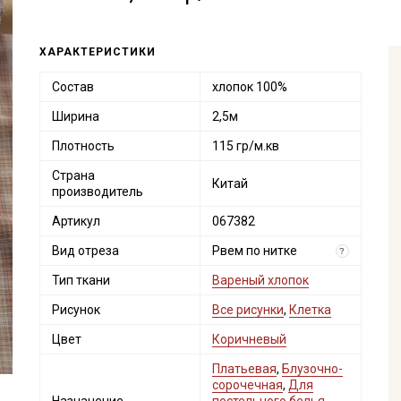
ХАРАКТЕРИСТИКИ
Состав
хлопок 100%
Ширина
2,5м
Плотность
115 гр/м.кв
Страна
Китай
производитель
Артикул
067382
Вид отреза
Рвем по нитке
?
Тип ткани
Вареный хлопок
Рисунок
Все рисунки
,
Клетка
Цвет
Коричневый
Платьевая
,
Блузочно-
сорочечная
,
Для