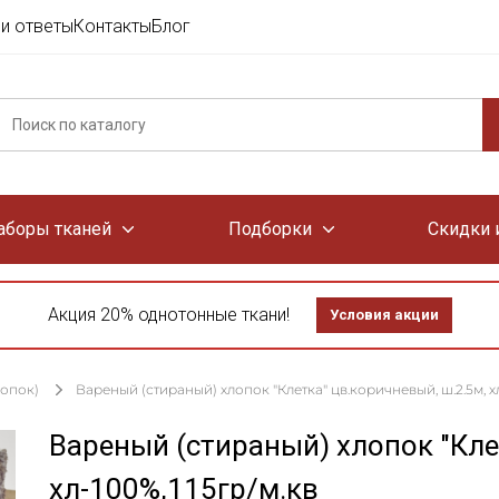
и ответы
Контакты
Блог
аборы тканей
Подборки
Скидки 
Акция 20% однотонные ткани!
Условия акции
лопок)
Вареный (стираный) хлопок "Клетка" цв.коричневый, ш.2.5м, хл
Вареный (стираный) хлопок "Кле
хл-100%,115гр/м.кв