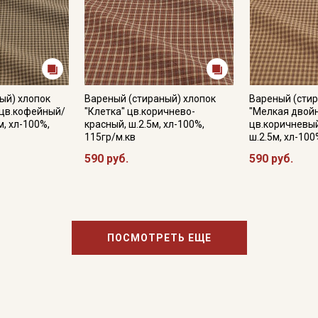
ый) хлопок
Вареный (стираный) хлопок
Вареный (стир
 цв.кофейный/
"Клетка" цв.коричнево-
"Мелкая двойн
м, хл-100%,
красный, ш.2.5м, хл-100%,
цв.коричневы
115гр/м.кв
ш.2.5м, хл-100
590 руб.
590 руб.
ПОСМОТРЕТЬ ЕЩЕ