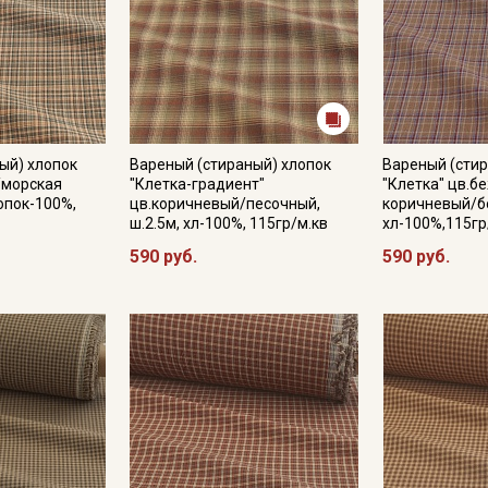
Подписаться
Ознакомлен(а) с
Политикой обработки персональных
данных
и даю
Согласие на обработку персональных
ый) хлопок
Вареный (стираный) хлопок
Вареный (стир
данных
а/морская
"Клетка-градиент"
"Клетка" цв.б
лопок-100%,
цв.коричневый/песочный,
коричневый/бо
Даю
Согласие на получение рекламных и
ш.2.5м, хл-100%, 115гр/м.кв
хл-100%,115гр
информационных рассылок
590 руб.
590 руб.