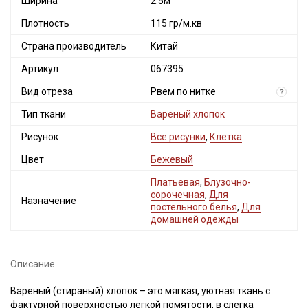
Ширина
2.5м
Плотность
115 гр/м.кв
Страна производитель
Китай
Артикул
067395
Вид отреза
Рвем по нитке
?
Тип ткани
Вареный хлопок
Рисунок
Все рисунки
,
Клетка
Цвет
Бежевый
Платьевая
,
Блузочно-
сорочечная
,
Для
Назначение
постельного белья
,
Для
домашней одежды
Описание
Вареный (стираный) хлопок – это мягкая, уютная ткань с
фактурной поверхностью легкой помятости, в слегка