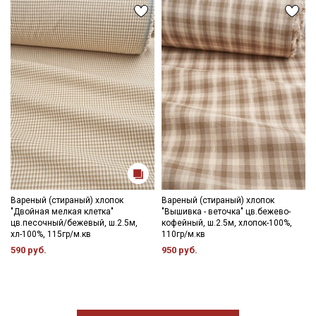
Вареный (стираный) хлопок
Вареный (стираный) хлопок
"Двойная мелкая клетка"
"Вышивка - веточка" цв.бежево-
цв.песочный/бежевый, ш.2.5м,
кофейный, ш.2.5м, хлопок-100%,
хл-100%, 115гр/м.кв
110гр/м.кв
590 руб.
950 руб.