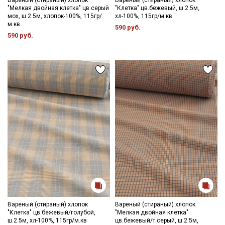
Вареный (стираный) хлопок
Вареный (стираный) хлопок
Мы публикуем здесь дополнительные
"Мелкая двойная клетка" цв.серый
"Клетка" цв.бежевый, ш.2.5м,
промокоды и скидки до 30% на узкие
мох, ш.2.5м, хлопок-100%, 115гр/
хл-100%, 115гр/м.кв
м.кв
категории тканей
590 руб.
590 руб.
Электронная почта
Подписаться
Ознакомлен(а) с
Политикой обработки персональных
данных
и даю
Согласие на обработку персональных
данных
Даю
Согласие на получение рекламных и
информационных рассылок
Вареный (стираный) хлопок
Вареный (стираный) хлопок
"Клетка" цв.бежевый/голубой,
"Мелкая двойная клетка"
ш.2.5м, хл-100%, 115гр/м.кв
цв.бежевый/т.серый, ш.2.5м,