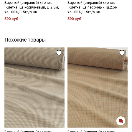
- сушить в расправленном, подвешенном состоянии (не
Вареный (стираный) хлопок
Вареный (стираный) хлопок
"Клетка" цв.коричневый, ш.2.5м,
"Клетка" цв.песочный, ш.2.5м,
пересушивать).
хл-100%,115гр/м.кв
хл-100%,115гр/м.кв
590 руб.
590 руб.
Цветопередача может отличаться от оригинального цвета
ткани в зависимости от настроек вашего монитора и в
зависимости от партии тон ткани может отличаться.
Похожие товары
Секретная рассылка от Купава