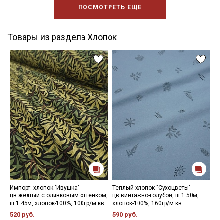
ПОСМОТРЕТЬ ЕЩЕ
Товары из раздела Хлопок
Импорт. хлопок "Ивушка"
Теплый хлопок "Сухоцветы"
С
цв.желтый с оливковым оттенком,
цв.винтажно-голубой, ш.1.50м,
ш
ш.1.45м, хлопок-100%, 100гр/м.кв
хлопок-100%, 160гр/м.кв
2
520 руб.
590 руб.